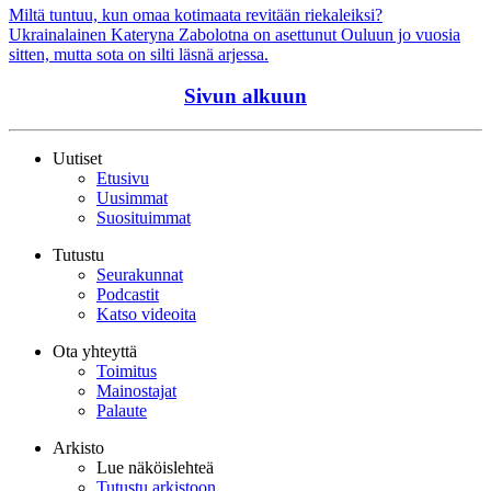
Miltä tuntuu, kun omaa kotimaata revitään riekaleiksi?
Ukrainalainen Kateryna Zabolotna on asettunut Ouluun jo vuosia
sitten, mutta sota on silti läsnä arjessa.
Sivun alkuun
Uutiset
Etusivu
Uusimmat
Suosituimmat
Tutustu
Seurakunnat
Podcastit
Katso videoita
Ota yhteyttä
Toimitus
Mainostajat
Palaute
Arkisto
Lue näköislehteä
Tutustu arkistoon