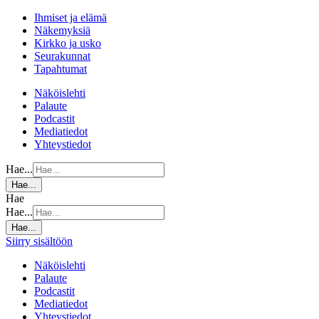
Ihmiset ja elämä
Näkemyksiä
Kirkko ja usko
Seurakunnat
Tapahtumat
Näköislehti
Palaute
Podcastit
Mediatiedot
Yhteystiedot
Hae...
Hae...
Hae
Hae...
Hae...
Siirry sisältöön
Näköislehti
Palaute
Podcastit
Mediatiedot
Yhteystiedot