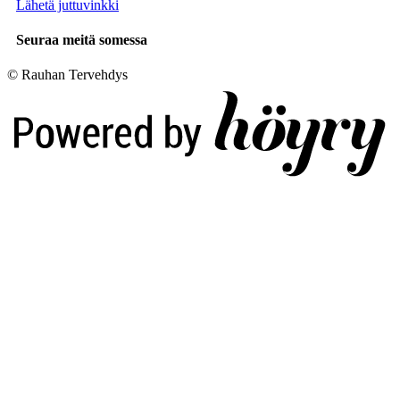
Lähetä juttuvinkki
Seuraa meitä somessa
© Rauhan Tervehdys
Digi- ja mainostoimisto Höyry Rovaniemi ja Oulu