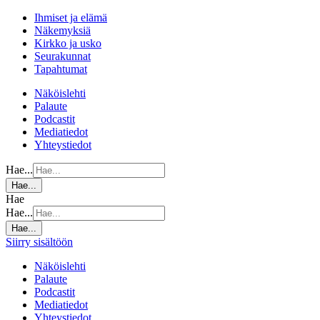
Ihmiset ja elämä
Näkemyksiä
Kirkko ja usko
Seurakunnat
Tapahtumat
Näköislehti
Palaute
Podcastit
Mediatiedot
Yhteystiedot
Hae...
Hae...
Hae
Hae...
Hae...
Siirry sisältöön
Näköislehti
Palaute
Podcastit
Mediatiedot
Yhteystiedot