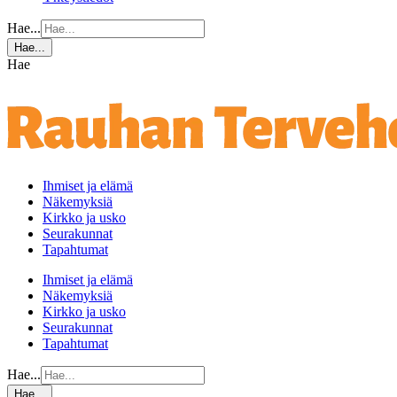
Hae...
Hae...
Hae
Ihmiset ja elämä
Näkemyksiä
Kirkko ja usko
Seurakunnat
Tapahtumat
Ihmiset ja elämä
Näkemyksiä
Kirkko ja usko
Seurakunnat
Tapahtumat
Hae...
Hae...