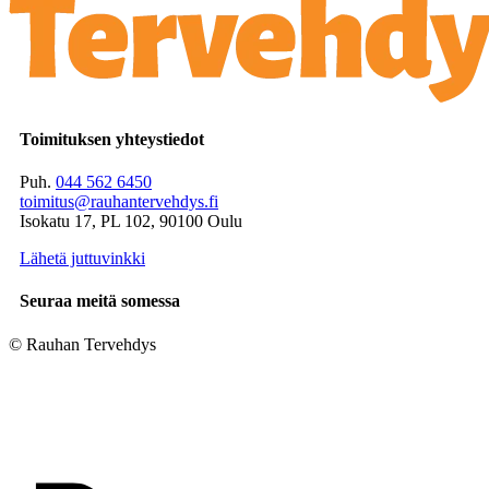
Toimituksen yhteystiedot
Puh.
044 562 6450
toimitus@rauhantervehdys.fi
Isokatu 17, PL 102, 90100 Oulu
Lähetä juttuvinkki
Seuraa meitä somessa
© Rauhan Tervehdys
Digi- ja mainostoimisto Höyry Rovaniemi ja Oulu