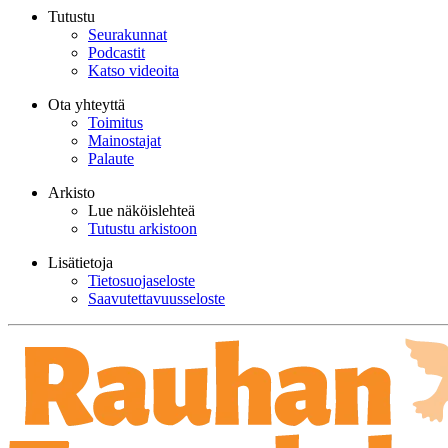
Tutustu
Seurakunnat
Podcastit
Katso videoita
Ota yhteyttä
Toimitus
Mainostajat
Palaute
Arkisto
Lue näköislehteä
Tutustu arkistoon
Lisätietoja
Tietosuojaseloste
Saavutettavuusseloste