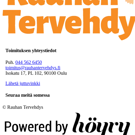
Toimituksen yhteystiedot
Puh.
044 562 6450
toimitus@rauhantervehdys.fi
Isokatu 17, PL 102, 90100 Oulu
Lähetä juttuvinkki
Seuraa meitä somessa
© Rauhan Tervehdys
Digi- ja mainostoimisto Höyry Rovaniemi ja Oulu