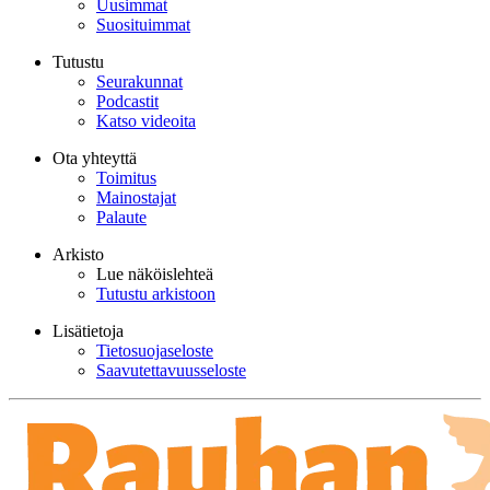
Uusimmat
Suosituimmat
Tutustu
Seurakunnat
Podcastit
Katso videoita
Ota yhteyttä
Toimitus
Mainostajat
Palaute
Arkisto
Lue näköislehteä
Tutustu arkistoon
Lisätietoja
Tietosuojaseloste
Saavutettavuusseloste