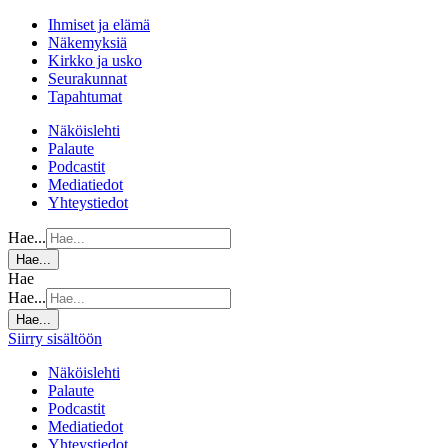
Ihmiset ja elämä
Näkemyksiä
Kirkko ja usko
Seurakunnat
Tapahtumat
Näköislehti
Palaute
Podcastit
Mediatiedot
Yhteystiedot
Hae...
Hae...
Hae
Hae...
Hae...
Siirry sisältöön
Näköislehti
Palaute
Podcastit
Mediatiedot
Yhteystiedot