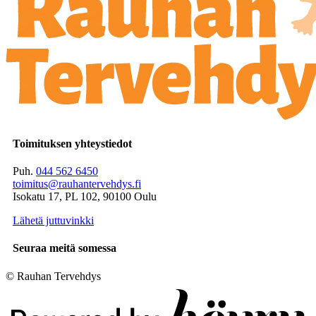
Toimituksen yhteystiedot
Puh.
044 562 6450
toimitus@rauhantervehdys.fi
Isokatu 17, PL 102, 90100 Oulu
Lähetä juttuvinkki
Seuraa meitä somessa
© Rauhan Tervehdys
Digi- ja mainostoimisto Höyry Rovaniemi ja Oulu