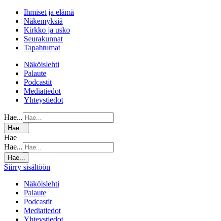
Ihmiset ja elämä
Näkemyksiä
Kirkko ja usko
Seurakunnat
Tapahtumat
Näköislehti
Palaute
Podcastit
Mediatiedot
Yhteystiedot
Hae...
Hae...
Hae
Hae...
Hae...
Siirry sisältöön
Näköislehti
Palaute
Podcastit
Mediatiedot
Yhteystiedot