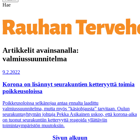
Hae
Artikkelit avainsanalla:
valmiussuunnitelma
9.2.2022
Korona on lisännyt seurakuntien ketteryyttä toimia
poikkeusoloissa
Poikkeusoloissa selkänojaa antaa ennalta laadittu
valmiussuunnitelma, mutta myös ”käsiohjausta” tarvitaan. Oulun
seurakuntayhtymän johtaja Pekka Asikainen uskoo, että korona-aika
on tuonut seurakuntiin ketteryyttä reagoida yllättäviin
toimintaympäristön muutoksiin.
Sivun alkuun