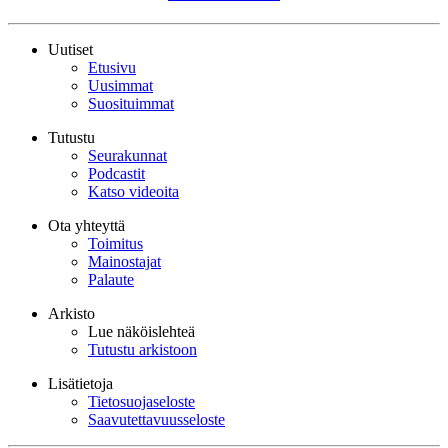
Uutiset
Etusivu
Uusimmat
Suosituimmat
Tutustu
Seurakunnat
Podcastit
Katso videoita
Ota yhteyttä
Toimitus
Mainostajat
Palaute
Arkisto
Lue näköislehteä
Tutustu arkistoon
Lisätietoja
Tietosuojaseloste
Saavutettavuusseloste