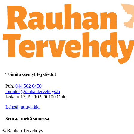
Toimituksen yhteystiedot
Puh.
044 562 6450
toimitus@rauhantervehdys.fi
Isokatu 17, PL 102, 90100 Oulu
Lähetä juttuvinkki
Seuraa meitä somessa
© Rauhan Tervehdys
Digi- ja mainostoimisto Höyry Rovaniemi ja Oulu