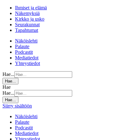
Ihmiset ja elämä
Näkemyksiä
Kirkko ja usko
Seurakunnat
Tapahtumat
Näköislehti
Palaute
Podcastit
Mediatiedot
Yhteystiedot
Hae...
Hae...
Hae
Hae...
Hae...
Siirry sisältöön
Näköislehti
Palaute
Podcastit
Mediatiedot
Yhteystiedot