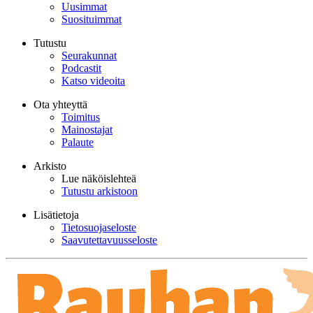
Uusimmat
Suosituimmat
Tutustu
Seurakunnat
Podcastit
Katso videoita
Ota yhteyttä
Toimitus
Mainostajat
Palaute
Arkisto
Lue näköislehteä
Tutustu arkistoon
Lisätietoja
Tietosuojaseloste
Saavutettavuusseloste