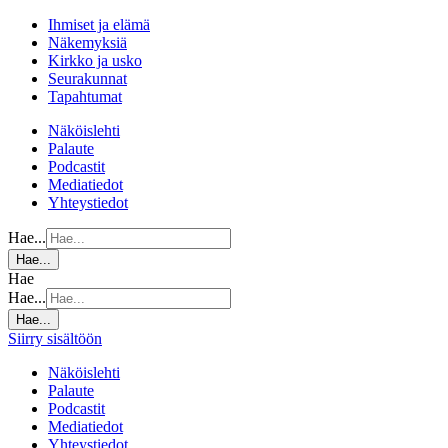
Ihmiset ja elämä
Näkemyksiä
Kirkko ja usko
Seurakunnat
Tapahtumat
Näköislehti
Palaute
Podcastit
Mediatiedot
Yhteystiedot
Hae...
Hae...
Hae
Hae...
Hae...
Siirry sisältöön
Näköislehti
Palaute
Podcastit
Mediatiedot
Yhteystiedot