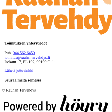
Toimituksen yhteystiedot
Puh.
044 562 6450
toimitus@rauhantervehdys.fi
Isokatu 17, PL 102, 90100 Oulu
Lähetä juttuvinkki
Seuraa meitä somessa
© Rauhan Tervehdys
Digi- ja mainostoimisto Höyry Rovaniemi ja Oulu