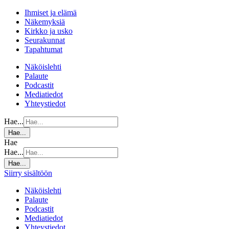
Ihmiset ja elämä
Näkemyksiä
Kirkko ja usko
Seurakunnat
Tapahtumat
Näköislehti
Palaute
Podcastit
Mediatiedot
Yhteystiedot
Hae...
Hae...
Hae
Hae...
Hae...
Siirry sisältöön
Näköislehti
Palaute
Podcastit
Mediatiedot
Yhteystiedot