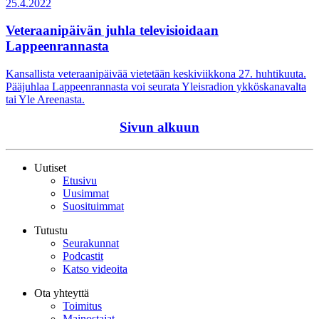
25.4.2022
Veteraanipäivän juhla televisioidaan
Lappeenrannasta
Kansallista veteraanipäivää vietetään keskiviikkona 27. huhtikuuta.
Pääjuhlaa Lappeenrannasta voi seurata Yleisradion ykköskanavalta
tai Yle Areenasta.
Sivun alkuun
Uutiset
Etusivu
Uusimmat
Suosituimmat
Tutustu
Seurakunnat
Podcastit
Katso videoita
Ota yhteyttä
Toimitus
Mainostajat