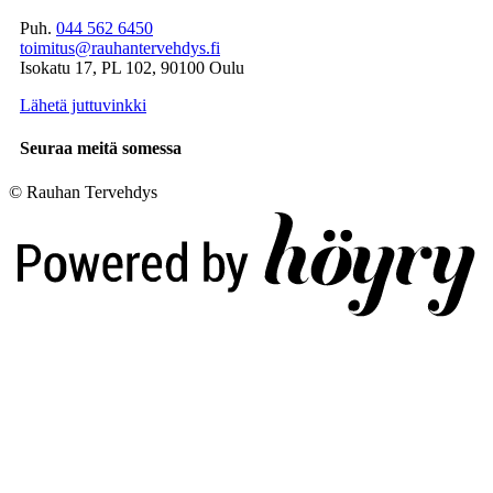
Puh.
044 562 6450
toimitus@rauhantervehdys.fi
Isokatu 17, PL 102, 90100 Oulu
Lähetä juttuvinkki
Seuraa meitä somessa
© Rauhan Tervehdys
Digi- ja mainostoimisto Höyry Rovaniemi ja Oulu