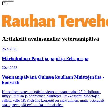
Hae
Artikkelit avainsanalla: veteraanipäivä
26.4.2025
Martinkulma: Papat ja papit ja Eelis-piispa
20.4.2023
Veteraanipäivänä Oulussa kuullaan Muistojen ilta -
konsertti
Kansallisen veteraanipäivän viettoon maanantaina 27. huhtikuuta
liittyy Oulussa jo perinteinen Muistojen ilta -konsertti Madetojan
salissa kello 18. Yleisölle konsertti on maksullinen, mutta veteraanit
saattajineen pääsevät mukaan ilmaiseksi.