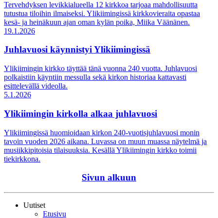
Tervehdyksen levikkialueella 12 kirkkoa tarjoaa mahdollisuutta
tutustua tiloihin ilmaiseksi. Ylikiimingissä kirkkovieraita opastaa
kesä- ja heinäkuun ajan oman kylän poika, Miika Väänänen.
19.1.2026
Juhlavuosi käynnistyi Ylikiimingissä
Ylikiimingin kirkko täyttää tänä vuonna 240 vuotta. Juhlavuosi
polkaistiin käyntiin messulla sekä kirkon historiaa kattavasti
esittelevällä videolla.
5.1.2026
Ylikiimingin kirkolla alkaa juhlavuosi
Ylikiimingissä huomioidaan kirkon 240-vuotisjuhlavuosi monin
tavoin vuoden 2026 aikana. Luvassa on muun muassa näytelmä ja
musiikkipitoisia tilaisuuksia. Kesällä Ylikiimingin kirkko toimii
tiekirkkona.
Sivun alkuun
Uutiset
Etusivu