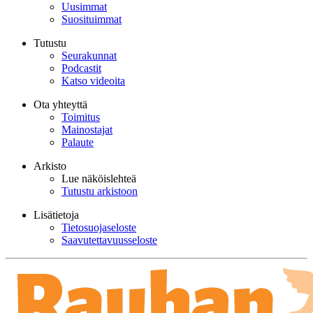
Uusimmat
Suosituimmat
Tutustu
Seurakunnat
Podcastit
Katso videoita
Ota yhteyttä
Toimitus
Mainostajat
Palaute
Arkisto
Lue näköislehteä
Tutustu arkistoon
Lisätietoja
Tietosuojaseloste
Saavutettavuusseloste