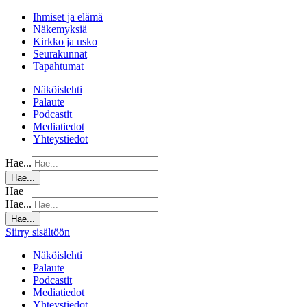
Ihmiset ja elämä
Näkemyksiä
Kirkko ja usko
Seurakunnat
Tapahtumat
Näköislehti
Palaute
Podcastit
Mediatiedot
Yhteystiedot
Hae...
Hae...
Hae
Hae...
Hae...
Siirry sisältöön
Näköislehti
Palaute
Podcastit
Mediatiedot
Yhteystiedot