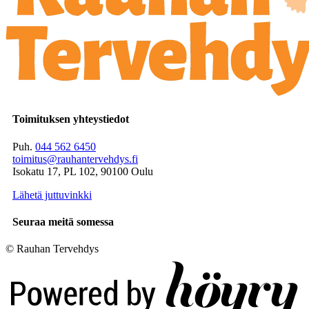
Toimituksen yhteystiedot
Puh.
044 562 6450
toimitus@rauhantervehdys.fi
Isokatu 17, PL 102, 90100 Oulu
Lähetä juttuvinkki
Seuraa meitä somessa
© Rauhan Tervehdys
Digi- ja mainostoimisto Höyry Rovaniemi ja Oulu