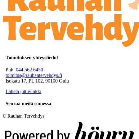
Toimituksen yhteystiedot
Puh.
044 562 6450
toimitus@rauhantervehdys.fi
Isokatu 17, PL 102, 90100 Oulu
Lähetä juttuvinkki
Seuraa meitä somessa
© Rauhan Tervehdys
Digi- ja mainostoimisto Höyry Rovaniemi ja Oulu