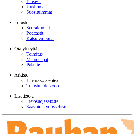
Etusivu
Uusimmat
Suosituimmat
Tutustu
Seurakunnat
Podcastit
Katso videoita
Ota yhteyttä
Toimitus
Mainostajat
Palaute
Arkisto
Lue näköislehteä
Tutustu arkistoon
Lisätietoja
Tietosuojaseloste
Saavutettavuusseloste