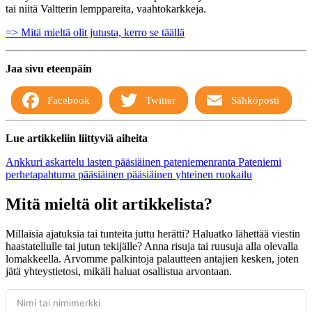
tai niitä Valtterin lemppareita, vaahtokarkkeja.
=> Mitä mieltä olit jutusta, kerro se täällä
Jaa sivu eteenpäin
Facebook
Twitter
Sähköposti
Lue artikkeliin liittyviä aiheita
Ankkuri
askartelu
lasten pääsiäinen
pateniemenranta
Pateniemi
perhetapahtuma pääsiäinen
pääsiäinen
yhteinen ruokailu
Mitä mieltä olit artikkelista?
Millaisia ajatuksia tai tunteita juttu herätti? Haluatko lähettää viestin
haastatellulle tai jutun tekijälle? Anna risuja tai ruusuja alla olevalla
lomakkeella. Arvomme palkintoja palautteen antajien kesken, joten
jätä yhteystietosi, mikäli haluat osallistua arvontaan.