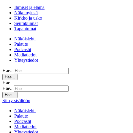
Ihmiset ja elämä
Näkemyksiä
Kirkko ja usko
Seurakunnat
Tapahtumat
Näköislehti
Palaute
Podcastit
Mediatiedot
Yhteystiedot
Hae...
Hae...
Hae
Hae...
Hae...
Siirry sisältöön
Näköislehti
Palaute
Podcastit
Mediatiedot
Yhteystiedot