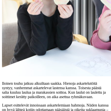
Iloinen touhu jatkuu alkuiltaan saakka. Hienoja askartelutöitä
syntyy, vanhemmat askartelevat lastensa kanssa. Toisesta päästä
salia kuuluu laulua ja marakassien soittoa. Kun laulut on laulettu ja
soittimet kerätty paikoilleen, on aika asettua ryhmäkuvaan.
Lapset esittelevät innoissaan askartelemiaan hahmoja. Niiden kanssa
on hyvä lähteä kotiin odottamaan pääsiäistä ja oikeita suklaamunia –