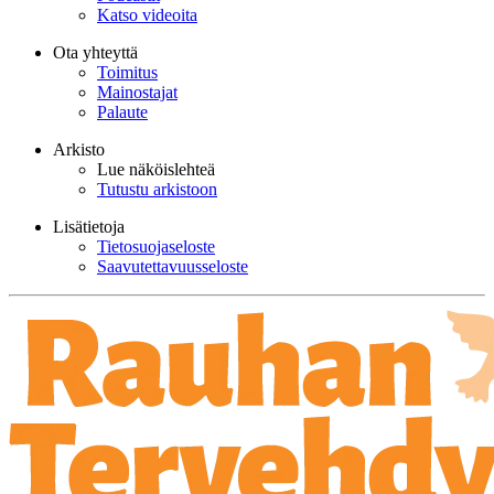
Katso videoita
Ota yhteyttä
Toimitus
Mainostajat
Palaute
Arkisto
Lue näköislehteä
Tutustu arkistoon
Lisätietoja
Tietosuojaseloste
Saavutettavuusseloste