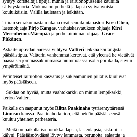
syntyy koristeltuja tipuja, munia ja rairuohopusseille kauniita
säilytyskuoria. Mukana on perheitä ja lapsia sylivauvoista
kouluikäisiin. Välillä lauletaan ja leikitään.
Tuiran seurakunnasta mukana ovat seurakuntapastori
Kirsi Chen
,
lastenohjaaja
Pirjo Kangas
, varhaiskasvatuksen ohjaaja
Kirsi
Merenheimo-Mäenpää
ja perhetoiminnan ohjaaja
Grace
Pitkänen
.
Askartelupöydän ääressä viihtyvä
Valtteri
leikkaa kartongista
pääsiäistipua. Valtterin vanhemmat kertovat, että yleensä he viettävät
pääsiäistä jommassakummassa mummolassa isolla porukalla, suvun
ympäröimänä.
Perinteiset rairuohon kasvatus ja suklaamunien piilotus kuuluvat
myös pääsiäiseen.
– Suklaa on hyvää, mutta vaahtokarkki on minun lempikarkki,
kertoo Valtteri.
Paikalle on saapunut myös
Riitta Paakinaho
tyttärentyttärensä
Linnean
kanssa. Paakinaho kertoo, että heidän pääsiäiseensä
kuuluu yhteinen perhe­ateria.
– Meitä on paikalla iso porukka: lapsia, lastenlapsia, siskoni ja
kälyni. Pääsiäispöydästä löytyy lammasta, perunoita, salaattia ja