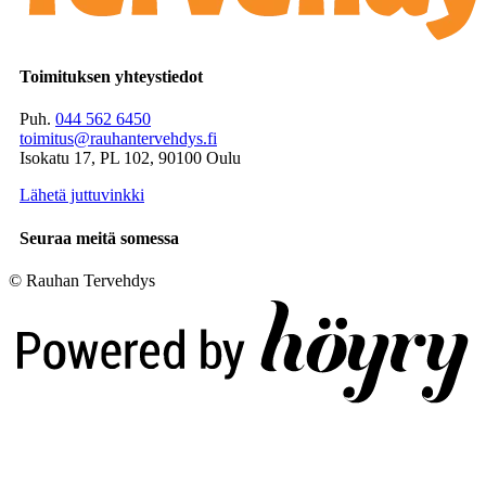
Toimituksen yhteystiedot
Puh.
044 562 6450
toimitus@rauhantervehdys.fi
Isokatu 17, PL 102, 90100 Oulu
Lähetä juttuvinkki
Seuraa meitä somessa
© Rauhan Tervehdys
Digi- ja mainostoimisto Höyry Rovaniemi ja Oulu