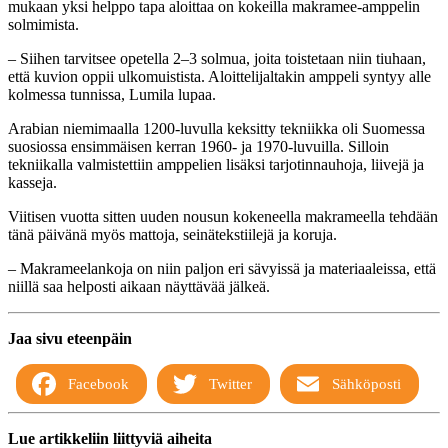
mukaan yksi helppo tapa aloittaa on kokeilla makramee-amppelin
solmimista.
– Siihen tarvitsee opetella 2–3 solmua, joita toistetaan niin tiuhaan,
että kuvion oppii ulkomuistista. Aloittelijaltakin amppeli syntyy alle
kolmessa tunnissa, Lumila lupaa.
Arabian niemimaalla 1200-luvulla keksitty tekniikka oli Suomessa
suosiossa ensimmäisen kerran 1960- ja 1970-luvuilla. Silloin
tekniikalla valmistettiin amppelien lisäksi tarjotinnauhoja, liivejä ja
kasseja.
Viitisen vuotta sitten uuden nousun kokeneella makrameella tehdään
tänä päivänä myös mattoja, seinätekstiilejä ja koruja.
– Makrameelankoja on niin paljon eri sävyissä ja materiaaleissa, että
niillä saa helposti aikaan näyttävää jälkeä.
Jaa sivu eteenpäin
Facebook
Twitter
Sähköposti
Lue artikkeliin liittyviä aiheita