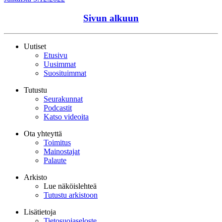
Sivun alkuun
Uutiset
Etusivu
Uusimmat
Suosituimmat
Tutustu
Seurakunnat
Podcastit
Katso videoita
Ota yhteyttä
Toimitus
Mainostajat
Palaute
Arkisto
Lue näköislehteä
Tutustu arkistoon
Lisätietoja
Tietosuojaseloste