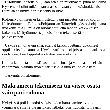
1970-luvulla, hänellä oli yllään sen ajan muotivaate, pitkä neuleliivi.
Kyseessä ei ollut mikä tahansa asuste, vaan yhdeksäsluokkalaisen
Lumilan ensimmäinen itse tehty käsityö.
Kotona kutomiseen ei kannustettu, vaan innostus kasvoi koulun
käsityötunneilla. Pohjois-Pohjanmaan Taitoyhdistyksessä ohjaajana
työskentelevä Lumila on huomannut, että monen keski-ikäisen
kokemus käsityötunneista ja käsitöiden tekemisestä on
päinvastainen.
– Uskon sen johtuvan siitä, etteivät kaikki opettajat ruokkineet
oppilaan itseluottamusta. Hyväksyntää saattoi joissakin tapauksissa
saada vain, kun lopputulos oli ihanteen mukainen.
Lumila kannustaa ihmisiä laskemaan rimaa ja vaatimaan itseltään
vähemmän. Valmiin työn ei tarvitse olla kuin kaupasta ostettu.
– Tärkeintä on tekeminen.
Makrameen tekemiseen tarvitsee osata
vain pari solmua
Nykyisissä poikkeusoloissa käsitöiden harrastaminen voi olla
voimavara, sillä se vie ajatukset hetkeksi pois huolista. Ohjaajan