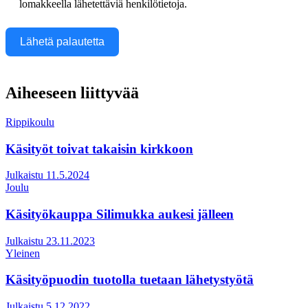
lomakkeella lähetettäviä henkilötietoja.
Lähetä palautetta
Aiheeseen liittyvää
Rippikoulu
Käsityöt toivat takaisin kirkkoon
Julkaistu 11.5.2024
Joulu
Käsityökauppa Silimukka aukesi jälleen
Julkaistu 23.11.2023
Yleinen
Käsityöpuodin tuotolla tuetaan lähetystyötä
Julkaistu 5.12.2022