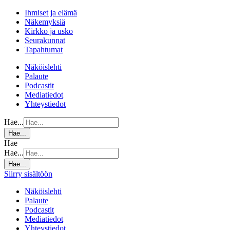
Ihmiset ja elämä
Näkemyksiä
Kirkko ja usko
Seurakunnat
Tapahtumat
Näköislehti
Palaute
Podcastit
Mediatiedot
Yhteystiedot
Hae...
Hae...
Hae
Hae...
Hae...
Siirry sisältöön
Näköislehti
Palaute
Podcastit
Mediatiedot
Yhteystiedot