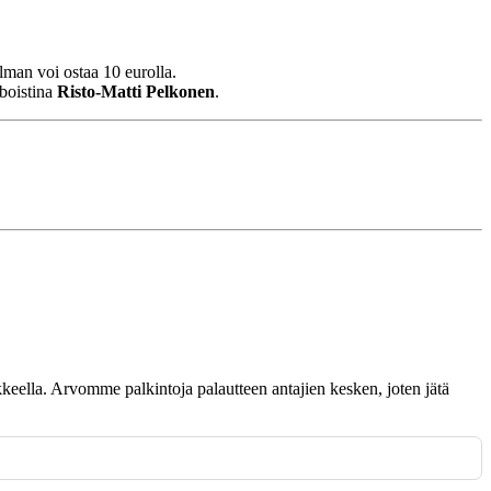
lman voi ostaa 10 eurolla.
boistina
Risto-Matti Pelkonen
.
omakkeella. Arvomme palkintoja palautteen antajien kesken, joten jätä