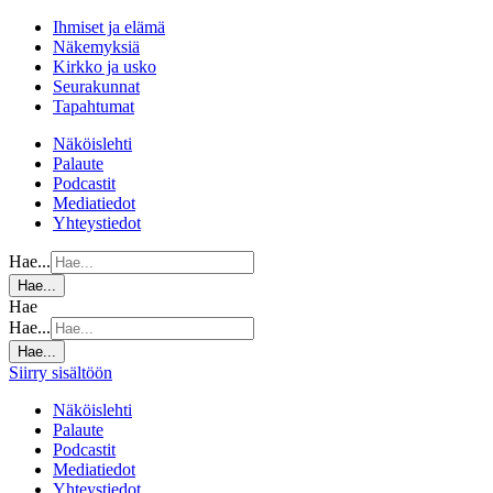
Ihmiset ja elämä
Näkemyksiä
Kirkko ja usko
Seurakunnat
Tapahtumat
Näköislehti
Palaute
Podcastit
Mediatiedot
Yhteystiedot
Hae...
Hae...
Hae
Hae...
Hae...
Siirry sisältöön
Näköislehti
Palaute
Podcastit
Mediatiedot
Yhteystiedot