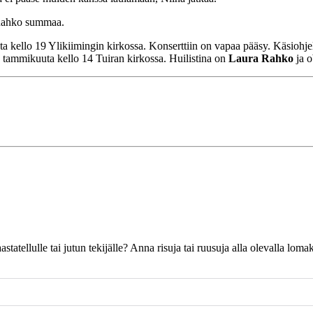
 Rahko summaa.
ta kello 19 Ylikiimingin kirkossa. Konserttiin on vapaa pääsy. Käsiohje
 tammikuuta kello 14 Tuiran kirkossa. Huilistina on
Laura Rahko
ja o
 haastatellulle tai jutun tekijälle? Anna risuja tai ruusuja alla olevalla l