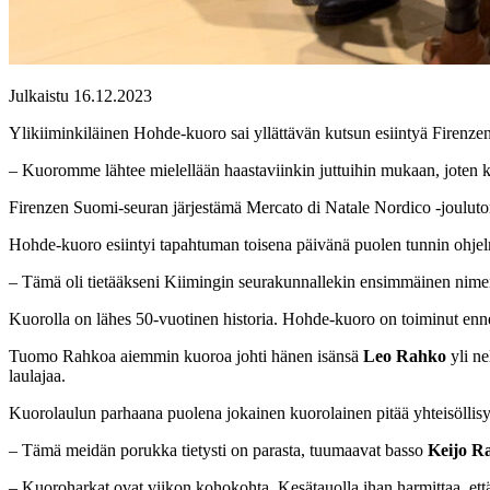
Julkaistu 16.12.2023
Ylikiiminkiläinen Hohde-kuoro sai yllättävän kutsun esiintyä Firenzen 
– Kuoromme lähtee mielellään haastaviinkin juttuihin mukaan, joten ku
Firenzen Suomi-seuran järjestämä Mercato di Natale Nordico -joulutor
Hohde-kuoro esiintyi tapahtuman toisena päivänä puolen tunnin ohjelmis
– Tämä oli tietääkseni Kiimingin seurakunnallekin ensimmäinen nimen
Kuorolla on lähes 50-vuotinen historia. Hohde-kuoro on toiminut en
Tuomo Rahkoa aiemmin kuoroa johti hänen isänsä
Leo Rahko
yli ne
laulajaa.
Kuorolaulun parhaana puolena jokainen kuorolainen pitää yhteisöllisy
– Tämä meidän porukka tietysti on parasta, tuumaavat basso
Keijo Ra
– Kuoroharkat ovat viikon kohokohta. Kesätauolla ihan harmittaa, ett