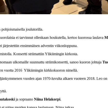
pohjoismaisella joulutorilla.
orolaisia ei tarvinnut ollenkaan houkutella, kertoo kuorossa laulava
M
i järjestettiin ensimmäisen adventin viikonloppuna.
tolla. Konsertti striimattiin Ylikiimingin kirkosta.
omaan ulkomaille suunnattu striimikonsertti, sanoo kuoron johtaja
Tu
nen vuotta 2016 Ylikiimingin kirkkokuoron nimellä.
ljänkymmenen vuoden ajan 1970-luvulta alkaen vuoteen 2018. Leo on j
yttä.
utakoski
ja sopraano
Niina Helakorpi
.
ä ei pääse muiden kanssa laulamaan, Niina jatkaa.