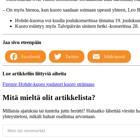
– On myös hienoa, kun kuoro saadaan soimaan upeasti yhteen, Leo
Hohde-kuoroa voi kuulla joulukonsertissa tiistaina 19. joulukuu
Kuoro esiintyy myös Talvipäivän sininen hetki -konsertissa 28.
Jaa sivu eteenpäin
Facebook
Twitter
Sähköposti
Lue artikkeliin liittyviä aiheita
Firenze
Hohde-kuoro
joulutori
kuoro
striimaus
Mitä mieltä olit artikkelista?
Millaisia ajatuksia tai tunteita juttu herätti? Haluatko lähettää viestin
yhteystietosi, mikäli haluat osallistua arvontaan.