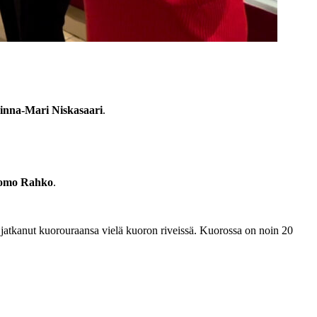
inna-Mari Niskasaari
.
omo Rahko
.
atkanut kuorouraansa vielä kuoron riveissä. Kuorossa on noin 20