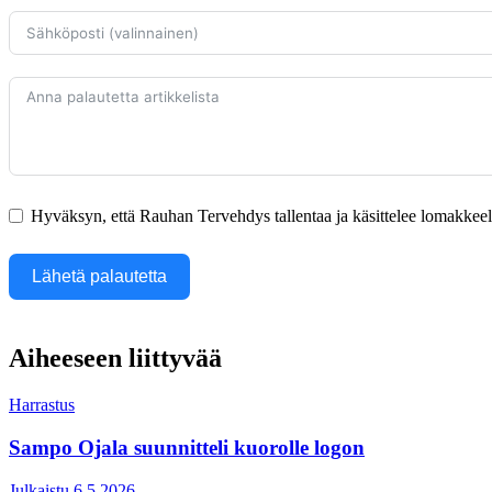
Hyväksyn, että Rauhan Tervehdys tallentaa ja käsittelee lomakkeella
Lähetä palautetta
Aiheeseen liittyvää
Harrastus
Sampo Ojala suunnitteli kuorolle logon
Julkaistu 6.5.2026