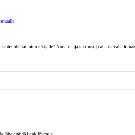
usmaalla
 haastatellulle tai jutun tekijälle? Anna risuja tai ruusuja alla olevalla l
 lähetettäviä henkilötietoja.