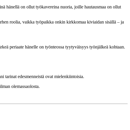
nä hänellä on ollut työkavereina nuoria, joille hautausmaa on ollut
ehen roolia, vaikka työpaikka onkin kirkkomaa kiviaidan sisällä – ja
rkeä periaate hänelle on työnteossa tyytyväisyys työnjälkeä kohtaan.
i tarinat edesmenneistä ovat mielenkiintoisia.
ilman olemassaolosta.