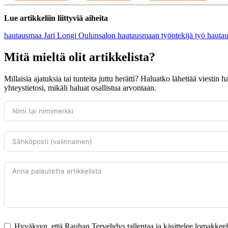
Lue artikkeliin liittyviä aiheita
hautausmaa
Jari Longi
Oulunsalon hautausmaan työntekijä
työ hauta
Mitä mieltä olit artikkelista?
Millaisia ajatuksia tai tunteita juttu herätti? Haluatko lähettää viestin
yhteystietosi, mikäli haluat osallistua arvontaan.
Hyväksyn, että Rauhan Tervehdys tallentaa ja käsittelee lomakkeella