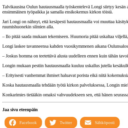
Talvikausina Oulun hautausmaalla työskentelevä Longi siirtyy kesän al
ensimmäinen työpaikka ja samalla ensikokemus kirkon töistä.
Jari Longi on nähnyt, että kesäpesti hautausmaalla voi muuttaa käsity
ruumishuonekin silmien alla.
– Ilo pitää saada mukaan tekemiseen. Huumoria pitää uskaltaa viljellä
Longi laskee tavanneensa kahden vuosikymmenen aikana Oulunsalossa re
– Joskus homma on teetettävä alusta uudelleen ennen kuin tähän tavoi
Longin mukaan pestiin hautausmaalla kuuluu uskallus jutella kesäkulk
– Erityisesti vanhemmat ihmiset haluavat porista eikä niitä kokemuks
Koska hautausmaalla tehdään työtä kirkon palveluksessa, Longin mi
Konkarimies tietääkin omaksi vahvuudekseen sen, että hänen seurassa
Jaa sivu eteenpäin
Facebook
Twitter
Sähköposti