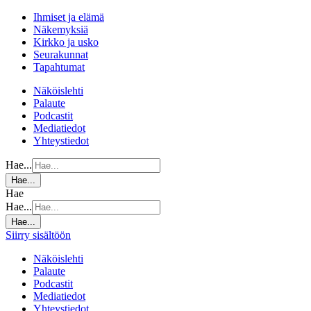
Ihmiset ja elämä
Näkemyksiä
Kirkko ja usko
Seurakunnat
Tapahtumat
Näköislehti
Palaute
Podcastit
Mediatiedot
Yhteystiedot
Hae...
Hae...
Hae
Hae...
Hae...
Siirry sisältöön
Näköislehti
Palaute
Podcastit
Mediatiedot
Yhteystiedot