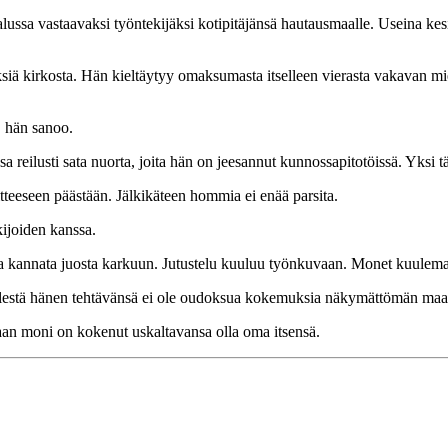
ussa vastaavaksi työntekijäksi kotipitäjänsä hautausmaalle. Useina kesi
ksiä kirkosta. Hän kieltäytyy omaksumasta itselleen vierasta vakavan mi
, hän sanoo.
ilusti sata nuorta, joita hän on jeesannut kunnossapitotöissä. Yksi tä
tteeseen päästään. Jälkikäteen hommia ei enää parsita.
ijoiden kanssa.
ia kannata juosta karkuun. Jutustelu kuuluu työnkuvaan. Monet kuuleman
elestä hänen tehtävänsä ei ole oudoksua kokemuksia näkymättömän maa
an moni on kokenut uskaltavansa olla oma itsensä.