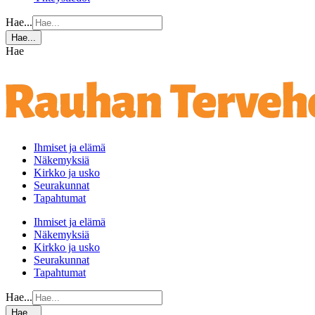
Hae...
Hae...
Hae
Ihmiset ja elämä
Näkemyksiä
Kirkko ja usko
Seurakunnat
Tapahtumat
Ihmiset ja elämä
Näkemyksiä
Kirkko ja usko
Seurakunnat
Tapahtumat
Hae...
Hae...