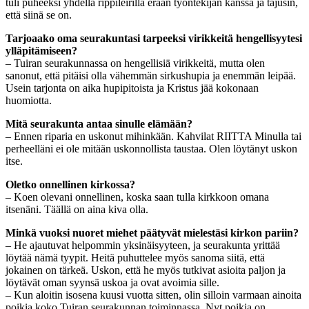
tuli puheeksi yhdellä rippileirillä erään työntekijän kanssa ja tajusin,
että siinä se on.
Tarjoaako oma seurakuntasi tarpeeksi virikkeitä hengellisyytesi
ylläpitämiseen?
– Tuiran seurakunnassa on hengellisiä virikkeitä, mutta olen
sanonut, että pitäisi olla vähemmän sirkushupia ja enemmän leipää.
Usein tarjonta on aika hupipitoista ja Kristus jää kokonaan
huomiotta.
Mitä seurakunta antaa sinulle elämään?
– Ennen riparia en uskonut mihinkään.
Kahvilat RIITTA
Minulla tai
perheelläni ei ole mitään uskonnollista taustaa. Olen löytänyt uskon
itse.
Oletko onnellinen kirkossa?
– Koen olevani onnellinen, koska saan tulla kirkkoon omana
itsenäni. Täällä on aina kiva olla.
Minkä vuoksi nuoret miehet päätyvät mielestäsi kirkon pariin?
– He ajautuvat helpommin yksinäisyyteen, ja seurakunta yrittää
löytää nämä tyypit. Heitä puhuttelee myös sanoma siitä, että
jokainen on tärkeä. Uskon, että he myös tutkivat asioita paljon ja
löytävät oman syynsä uskoa ja ovat avoimia sille.
– Kun aloitin isosena kuusi vuotta sitten, olin silloin varmaan ainoita
poikia koko Tuiran seurakunnan toiminnassa. Nyt poikia on