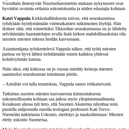
Vuosittain ilmestyvän Nuorisobarometrin mukaan nykynuoret ovat
hyvinkin avoimia erilaisia uskontokuntia ja niiden edustajia kohtaan.
Katri Vappula
Kirkkohallituksesta toivoo, että seurakunnissa
ryhdytään hyödyntämään viimeaikaisten tutkimusten löytöjä. Hän
iloitsee siitä, että esimerkiksi Tikkurilan seurakunnassa on jo lähdetty
selvittämään haastattelujen avulla lisää kirkon mahdollisuuksista olla
nuorten miesten tukena heidän kasvussaan.
Asiantuntijana työskentelevä Vappula näkee, että työtä miesten
parissa on hyvä lähteä kehittämään ennen kaikkea yhdessä
kohderyhmän kanssa.
Näin siksi, että kirkossa on jo vuosia mietitty keinoja miesten
saamiseksi seurakunnan toiminnan piiriin.
– Asioihin voi tulla muutoksia, Vappula sanoo rohkaisevasti.
Tutkimus nuorten miesten kasvaneesta kiinnostuksesta
uskonnollisuutta kohtaan saa jatkoa myös yliopistomaailmasta.
Kesäkuun alussa tuli tieto, että Suomen Akatemia rahoittaa noin
puolella miljoonalla eurolla teologian professori Kati Tervo-
Niemelän tutkimusta Uskonto, merkitys ja maskuliinisuus: Miesten
eletty uskonto Suomessa.