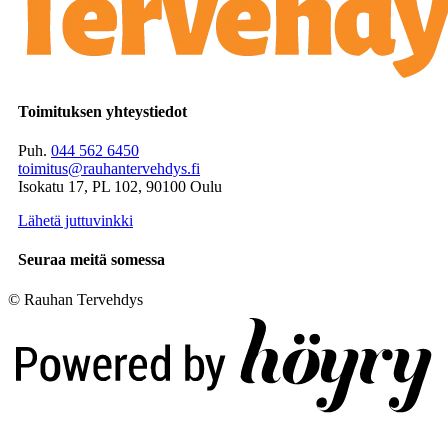
Toimituksen yhteystiedot
Puh.
044 562 6450
toimitus@rauhantervehdys.fi
Isokatu 17, PL 102, 90100 Oulu
Lähetä juttuvinkki
Seuraa meitä somessa
© Rauhan Tervehdys
Digi- ja mainostoimisto Höyry Rovaniemi ja Oulu