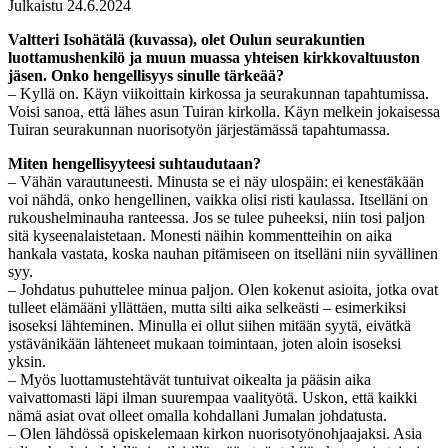
Julkaistu 24.6.2024
Valtteri Isohätälä (kuvassa), olet Oulun seurakuntien
luottamushenkilö ja muun muassa yhteisen kirkkovaltuuston
jäsen. Onko hengellisyys sinulle tärkeää?
– Kyllä on. Käyn viikoittain kirkossa ja seurakunnan tapahtumissa.
Voisi sanoa, että lähes asun Tuiran kirkolla. Käyn melkein jokaisessa
Tuiran seurakunnan nuorisotyön järjestämässä tapahtumassa.
Miten hengellisyyteesi suhtaudutaan?
– Vähän varautuneesti. Minusta se ei näy ulospäin: ei kenestäkään
voi nähdä, onko hengellinen, vaikka olisi risti kaulassa. Itselläni on
rukoushelminauha ranteessa. Jos se tulee puheeksi, niin tosi paljon
sitä kyseenalaistetaan. Monesti näihin kommentteihin on aika
hankala vastata, koska nauhan pitämiseen on itselläni niin syvällinen
syy.
– Johdatus puhuttelee minua paljon. Olen kokenut asioita, jotka ovat
tulleet elämääni yllättäen, mutta silti aika selkeästi – esimerkiksi
isoseksi lähteminen. Minulla ei ollut siihen mitään syytä, eivätkä
ystävänikään lähteneet mukaan toimintaan, joten aloin isoseksi
yksin.
– Myös luottamustehtävät tuntuivat oikealta ja pääsin aika
vaivattomasti läpi ilman suurempaa vaalityötä. Uskon, että kaikki
nämä asiat ovat olleet omalla kohdallani Jumalan johdatusta.
– Olen lähdössä opiskelemaan kirkon nuorisotyönohjaajaksi. Asia