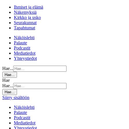
Ihmiset ja elämä
Näkemyksiä
Kirkko ja usko
Seurakunnat
Tapahtumat
Näköislehti
Palaute
Podcastit
Mediatiedot
Yhteystiedot
Hae...
Hae...
Hae
Hae...
Hae...
Siirry sisältöön
Näköislehti
Palaute
Podcastit
Mediatiedot
Yhteystiedot