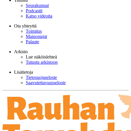
Tutustu
Seurakunnat
Podcastit
Katso videoita
Ota yhteyttä
Toimitus
Mainostajat
Palaute
Arkisto
Lue näköislehteä
Tutustu arkistoon
Lisätietoja
Tietosuojaseloste
Saavutettavuusseloste