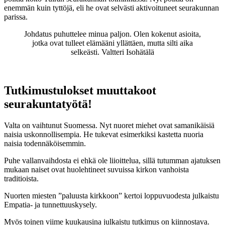
enemmän kuin tyttöjä, eli he ovat selvästi aktivoituneet seurakunnan
parissa.
Johdatus puhuttelee minua paljon. Olen kokenut asioita,
jotka ovat tulleet elämääni yllättäen, mutta silti aika
selkeästi. Valtteri Isohätälä
Tutkimustulokset muuttakoot
seurakuntatyötä!
Valta on vaihtunut Suomessa. Nyt nuoret miehet ovat samanikäisiä
naisia uskonnollisempia. He tukevat esimerkiksi kastetta nuoria
naisia todennäköisemmin.
Puhe vallanvaihdosta ei ehkä ole liioittelua, sillä tutumman ajatuksen
mukaan naiset ovat huolehtineet suvuissa kirkon vanhoista
traditioista.
Nuorten miesten ”paluusta kirkkoon” kertoi loppuvuodesta julkaistu
Empatia- ja tunnettuuskysely.
Myös toinen viime kuukausina julkaistu tutkimus on kiinnostava.