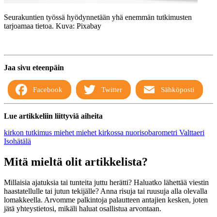
Seurakuntien työssä hyödynnetään yhä enemmän tutkimusten
tarjoamaa tietoa. Kuva: Pixabay
Jaa sivu eteenpäin
Facebook
Twitter
Sähköposti
Lue artikkeliin liittyviä aiheita
kirkon tutkimus
miehet
miehet kirkossa
nuorisobarometri
Valttaeri
Isohätälä
Mitä mieltä olit artikkelista?
Millaisia ajatuksia tai tunteita juttu herätti? Haluatko lähettää viestin
haastatellulle tai jutun tekijälle? Anna risuja tai ruusuja alla olevalla
lomakkeella. Arvomme palkintoja palautteen antajien kesken, joten
jätä yhteystietosi, mikäli haluat osallistua arvontaan.