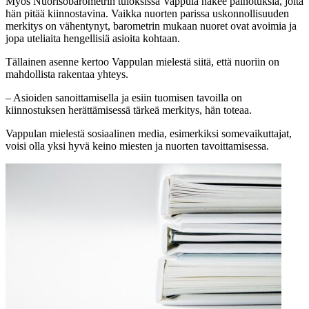
Myös Nuorisobarometrin tuloksissa Vappula näkee painotuksia, joita
hän pitää kiinnostavina. Vaikka nuorten parissa uskonnollisuuden
merkitys on vähentynyt, barometrin mukaan nuoret ovat avoimia ja
jopa uteliaita hengellisiä asioita kohtaan.
Tällainen asenne kertoo Vappulan mielestä siitä, että nuoriin on
mahdollista rakentaa yhteys.
– Asioiden sanoittamisella ja esiin tuomisen tavoilla on
kiinnostuksen herättämisessä tärkeä merkitys, hän toteaa.
Vappulan mielestä sosiaalinen media, esimerkiksi somevaikuttajat,
voisi olla yksi hyvä keino miesten ja nuorten tavoittamisessa.