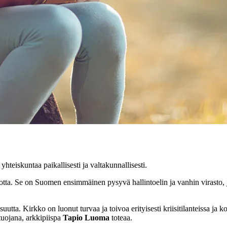
teiskuntaa paikallisesti ja valtakunnallisesti.
. Se on Suomen ensimmäinen pysyvä hallintoelin ja vanhin virasto, joka 
utta. Kirkko on luonut turvaa ja toivoa erityisesti kriisitilanteissa ja k
 tuojana, arkkipiispa
Tapio Luoma
toteaa.