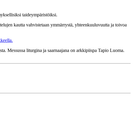
ksellisiksi taideympäristöiksi.
ustelujen kautta vahvistetaan ymmärrystä, yhteenkuuluvuutta ja toivoa
keella.
sta. Messussa liturgina ja saarnaajana on arkkipiispa Tapio Luoma.