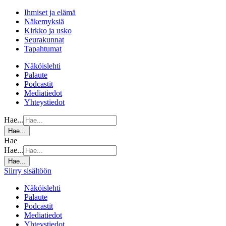
Ihmiset ja elämä
Näkemyksiä
Kirkko ja usko
Seurakunnat
Tapahtumat
Näköislehti
Palaute
Podcastit
Mediatiedot
Yhteystiedot
Hae...
Hae...
Hae
Hae...
Hae...
Siirry sisältöön
Näköislehti
Palaute
Podcastit
Mediatiedot
Yhteystiedot