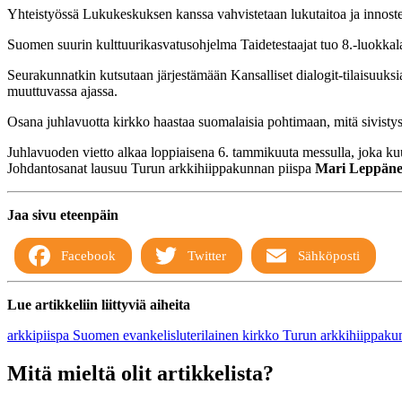
Yhteistyössä Lukukeskuksen kanssa vahvistetaan lukutaitoa ja innost
Suomen suurin kulttuurikasvatusohjelma Taidetestaajat tuo 8.-luokkala
Seurakunnatkin kutsutaan järjestämään Kansalliset dialogit-tilaisuuksi
muuttuvassa ajassa.
Osana juhlavuotta kirkko haastaa suomalaisia pohtimaan, mitä sivistys
Juhlavuoden vietto alkaa loppiaisena 6. tammikuuta messulla, joka ku
Johdantosanat lausuu Turun arkkihiippakunnan piispa
Mari Leppän
Jaa sivu eteenpäin
Facebook
Twitter
Sähköposti
Lue artikkeliin liittyviä aiheita
arkkipiispa
Suomen evankelisluterilainen kirkko
Turun arkkihiippaku
Mitä mieltä olit artikkelista?