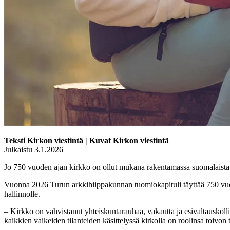
Teksti Kirkon viestintä | Kuvat Kirkon viestintä
Julkaistu 3.1.2026
Jo 750 vuoden ajan kirkko on ollut mukana rakentamassa suomalaista yh
Vuonna 2026 Turun arkkihiippakunnan tuomiokapituli täyttää 750 vuotta
hallinnolle.
– Kirkko on vahvistanut yhteiskuntarauhaa, vakautta ja esivaltauskollisu
kaikkien vaikeiden tilanteiden käsittelyssä kirkolla on roolinsa toivon