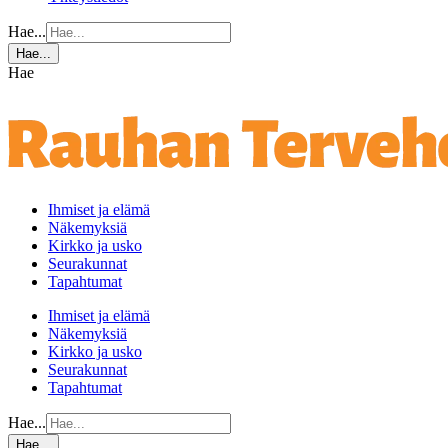
Hae...
Hae...
Hae
Ihmiset ja elämä
Näkemyksiä
Kirkko ja usko
Seurakunnat
Tapahtumat
Ihmiset ja elämä
Näkemyksiä
Kirkko ja usko
Seurakunnat
Tapahtumat
Hae...
Hae...