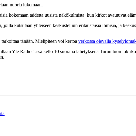
etaan nuoria lukemaan.
isia kokemaan taidetta uusista näkökulmista, kun kirkot avautuvat elämy
a, joilla kutsutaan yhteiseen keskusteluun eritaustaisia ihmisiä, ja kesk
 tarkoittaa tänään. Mielipiteen voi kertoa
verkossa olevalla kyselylomak
ullaan Yle Radio 1:ssä kello 10 suorana lähetyksenä Turun tuomiokirko
en
.
nta