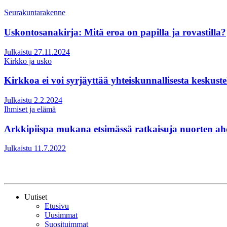
Seurakuntarakenne
Uskontosanakirja: Mitä eroa on papilla ja rovastilla?
Julkaistu 27.11.2024
Kirkko ja usko
Kirkkoa ei voi syrjäyttää yhteiskunnallisesta keskuste
Julkaistu 2.2.2024
Ihmiset ja elämä
Arkkipiispa mukana etsimässä ratkaisuja nuorten ah
Julkaistu 11.7.2022
Uutiset
Etusivu
Uusimmat
Suosituimmat