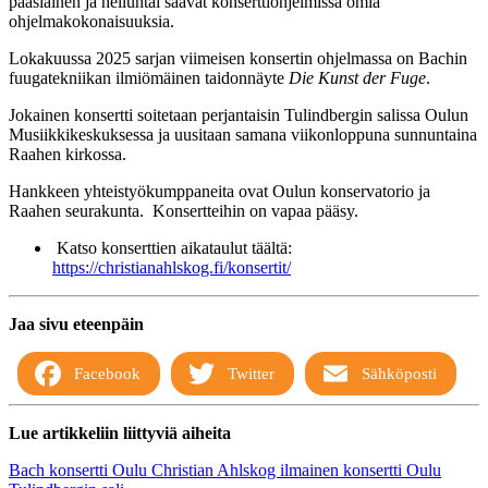
pääsiäinen ja helluntai saavat konserttiohjelmissa omia
ohjelmakokonaisuuksia.
Lokakuussa 2025 sarjan viimeisen konsertin ohjelmassa on Bachin
fuugatekniikan ilmiömäinen taidonnäyte
Die Kunst der Fuge
.
Jokainen konsertti soitetaan perjantaisin Tulindbergin salissa Oulun
Musiikkikeskuksessa ja uusitaan samana viikonloppuna sunnuntaina
Raahen kirkossa.
Hankkeen yhteistyökumppaneita ovat Oulun konservatorio ja
Raahen seurakunta.
Konsertteihin on vapaa pääsy.
Katso konserttien aikataulut täältä:
https://christianahlskog.fi/konsertit/
Jaa sivu eteenpäin
Facebook
Twitter
Sähköposti
Lue artikkeliin liittyviä aiheita
Bach konsertti Oulu
Christian Ahlskog
ilmainen konsertti Oulu