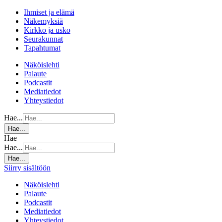
Ihmiset ja elämä
Näkemyksiä
Kirkko ja usko
Seurakunnat
Tapahtumat
Näköislehti
Palaute
Podcastit
Mediatiedot
Yhteystiedot
Hae...
Hae...
Hae
Hae...
Hae...
Siirry sisältöön
Näköislehti
Palaute
Podcastit
Mediatiedot
Yhteystiedot