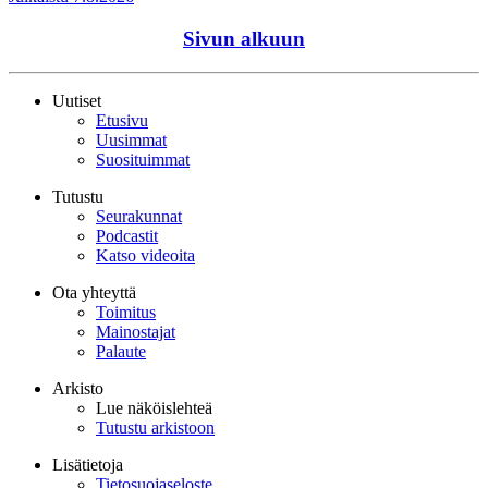
Sivun alkuun
Uutiset
Etusivu
Uusimmat
Suosituimmat
Tutustu
Seurakunnat
Podcastit
Katso videoita
Ota yhteyttä
Toimitus
Mainostajat
Palaute
Arkisto
Lue näköislehteä
Tutustu arkistoon
Lisätietoja
Tietosuojaseloste