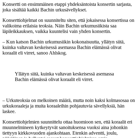
Konsertti on ensimmäinen etappi yhdeksäntoista konsertin sarjasta,
joka sisältää kaikki Bachin urkusävellykset.
Konserttiohjelmat on suunniteltu siten, että jokaisessa konsertissa on
valikoima erilaisia teoksia. Näin Bachin urkumusiikista saa
läpileikkauksen, vaikka kuuntelisi vain yhden konsertin.
– Kun katson Bachin urkumusiikin kokonaisuutta, yllätyn siitä,
kuinka valtavan keskeisessä asemassa Bachin elämässä olivat
koraalit eli virret, sanoo Ahlskog.
Yllätyn siitä, kuinka valtavan keskeisessä asemassa
Bachin elämässä olivat koraalit eli virret.
– Urkuteoksia on melkoinen määrä, mutta noin kaksi kolmasosaa on
urkukoraaleja ja muita koraaleihin pohjautuvia sävellyksiä, hän
laskee.
Konserttiohjelmien suunnittelu ottaa huomioon sen, että koraalit eri
muunnelmineen kytkeytyvät sanoituksensa vuoksi aina johonkin
tiettyyn kirkkovuoden ajankohtaan. Etenkin adventti, joulu,