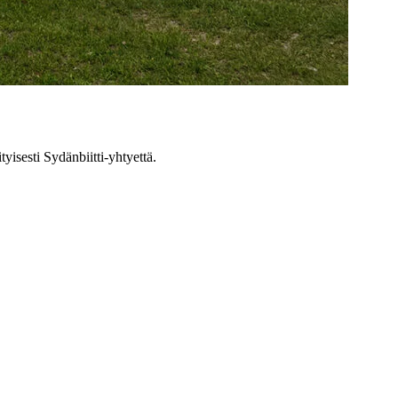
yisesti Sydänbiitti-yhtyettä.