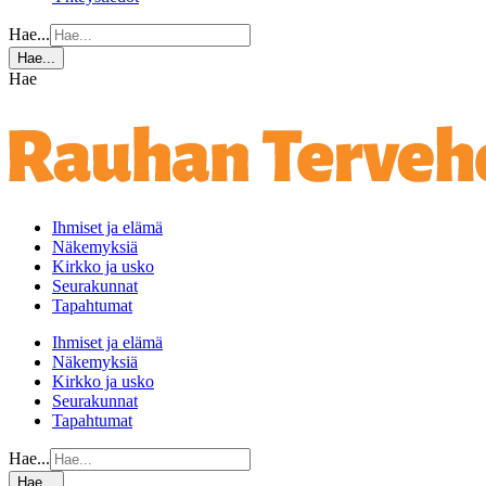
Hae...
Hae...
Hae
Ihmiset ja elämä
Näkemyksiä
Kirkko ja usko
Seurakunnat
Tapahtumat
Ihmiset ja elämä
Näkemyksiä
Kirkko ja usko
Seurakunnat
Tapahtumat
Hae...
Hae...