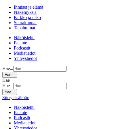
Ihmiset ja elämä
Näkemyksiä
Kirkko ja usko
Seurakunnat
Tapahtumat
Näköislehti
Palaute
Podcastit
Mediatiedot
Yhteystiedot
Hae...
Hae...
Hae
Hae...
Hae...
Siirry sisältöön
Näköislehti
Palaute
Podcastit
Mediatiedot
Yhteystiedot