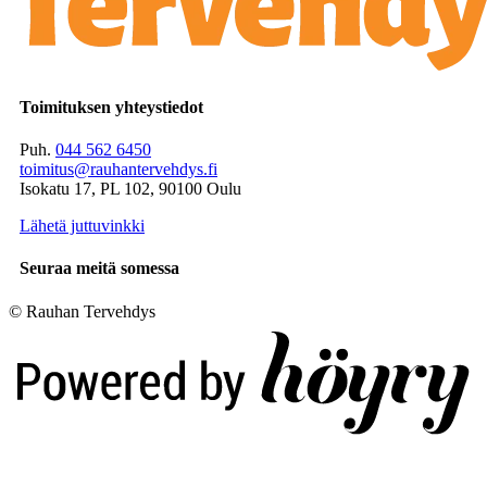
Toimituksen yhteystiedot
Puh.
044 562 6450
toimitus@rauhantervehdys.fi
Isokatu 17, PL 102, 90100 Oulu
Lähetä juttuvinkki
Seuraa meitä somessa
© Rauhan Tervehdys
Digi- ja mainostoimisto Höyry Rovaniemi ja Oulu