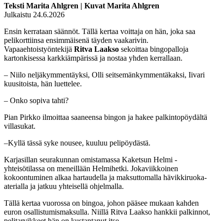
Teksti Marita Ahlgren | Kuvat Marita Ahlgren
Julkaistu 24.6.2026
Ensin kerrataan säännöt. Tällä kertaa voittaja on hän, joka saa
pelikorttiinsa ensimmäisenä täyden vaakarivin.
Vapaaehtoistyöntekijä
Ritva Laakso
sekoittaa bingopalloja
kartonkisessa karkkiämpärissä ja nostaa yhden kerrallaan.
– Niilo neljäkymmentäyksi, Olli seitsemänkymmentäkaksi, Iivari
kuusitoista, hän luettelee.
– Onko sopiva tahti?
Pian Pirkko ilmoittaa saaneensa bingon ja hakee palkintopöydältä
villasukat.
–Kyllä tässä syke nousee, kuuluu pelipöydästä.
Karjasillan seurakunnan omistamassa Kaketsun Helmi -
yhteisötilassa on meneillään Helmihetki. Jokaviikkoinen
kokoontuminen alkaa hartaudella ja maksuttomalla hävikkiruoka-
aterialla ja jatkuu yhteisellä ohjelmalla.
Tällä kertaa vuorossa on bingoa, johon pääsee mukaan kahden
euron osallistumismaksulla. Niillä Ritva Laakso hankkii palkinnot,
pelitarvikkeet hän on kustantanut itse.