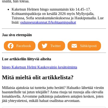
sisällä, hän toteaa.
Kaketsun Helmen bingo sunnuntaisin klo 14.45–17.
Kohtaamispaikkoja on kesällä 2026 myös Myllyojalla,
Tuirassa, Sofia seurakuntakeskuksessa ja Haukiputaalla. Lue
lisää:
oulunseurakunnat.fi/kohtaamispaikat
Jaa sivu eteenpäin
Facebook
Twitter
Sähköposti
Lue artikkeliin liittyviä aiheita
bingo
Kaketsun Helmi
Kaukovainio
kesätoiminta
Mitä mieltä olit artikkelista?
Millaisia ajatuksia tai tunteita juttu herätti? Haluatko lähettää viestin
haastatellulle tai jutun tekijälle? Anna risuja tai ruusuja alla olevalla
lomakkeella. Arvomme palkintoja palautteen antajien kesken, joten
jätä yhteystietosi, mikäli haluat osallistua arvontaan.