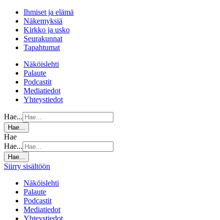
Ihmiset ja elämä
Näkemyksiä
Kirkko ja usko
Seurakunnat
Tapahtumat
Näköislehti
Palaute
Podcastit
Mediatiedot
Yhteystiedot
Hae...
Hae...
Hae
Hae...
Hae...
Siirry sisältöön
Näköislehti
Palaute
Podcastit
Mediatiedot
Yhteystiedot