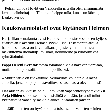
– Pelaan bingoa Höyhtyän Välkkeellä ja täällä olen ensimmäistä
kertaa pelinhoitajana. Tähän on helppo tulla, kun asun lähellä,
Laakso kertoo.
Kaukovainiolaiset ovat löytäneen Helmen
Karjasillan seurakunta avasi Kaukovainion ostoskeskuksen kyljessä
sijaitsevan Kaketsun Helmen syyskuussa. Testamenttivaroilla
hankitussa tilassa on talven aikana järjestetty muun muassa
maksuttomia ruokailuja, muskari, kokkikerho ja kuntouttavaa
ryhmätoimintaa.
Pappi
Heikki Kerätär
toteaa toiminnan vielä hakevan uomiaan,
mutta tila on jo osoittautunut tarpeelliseksi.
– Suurin tarve on ruokailuille. Seurakunta voi näin olla läsnä
alueella, jossa on paljon haavoittuvassa asemassa olevia ihmisiä.
Osa alueen asukkaista on tullut mukaan vapaaehtoistyöntekijöiksi.
Arja Hilden
sanoo sen tuovan sisältöä elämään, josta oli tullut
yksinäistä ja vähän tylsääkin eläkkeelle jäämisen jälkeen.
– Täällä ihmisten on hyvä kohdata toisensa, turvallisten seinien