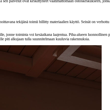
a sen palvelut ovat keskittyneet vaatimattomaan ostoskeskukseen, jonk
avana tekijänä toimii hillitty materiaalien käyttö. Seinät on verhottu sil
oille, jonne toiminta voi kesäaikana laajentua. Piha-alueen luonnolline
le piti alkujaan tulla suunnitelmaan kuuluvia rakennuksia.