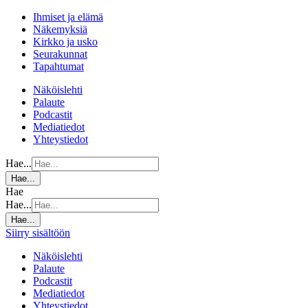
Ihmiset ja elämä
Näkemyksiä
Kirkko ja usko
Seurakunnat
Tapahtumat
Näköislehti
Palaute
Podcastit
Mediatiedot
Yhteystiedot
Hae...
Hae...
Hae
Hae...
Hae...
Siirry sisältöön
Näköislehti
Palaute
Podcastit
Mediatiedot
Yhteystiedot