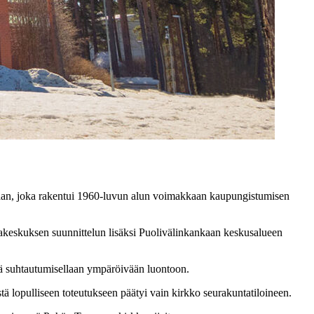
an, joka rakentui 1960-luvun alun voimakkaan kaupungistumisen
ntakeskuksen suunnittelun lisäksi Puolivälinkankaan keskusalueen
llä suhtautumisellaan ympäröivään luontoon.
tä lopulliseen toteutukseen päätyi vain kirkko seurakuntatiloineen.