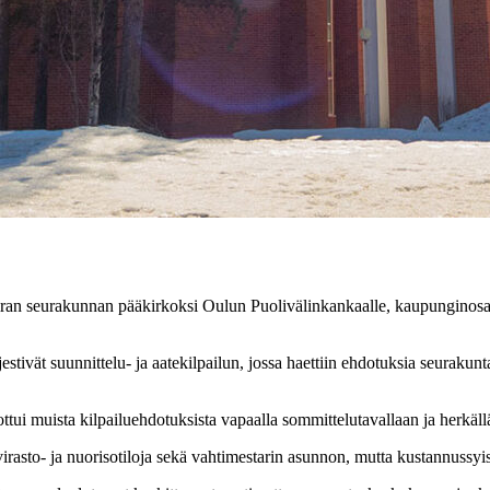
ran seurakunnan pääkirkoksi Oulun Puolivälinkankaalle, kaupunginosa
estivät suunnittelu- ja aatekilpailun, jossa haettiin ehdotuksia seuraku
ottui muista kilpailuehdotuksista vapaalla sommittelutavallaan ja herkä
rasto- ja nuorisotiloja sekä vahtimestarin asunnon, mutta kustannussyis