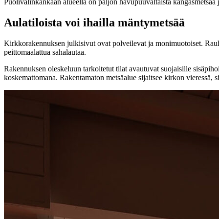
Puolivälinkankaan alueella on paljon havupuuvaltaista kangasmetsää j
Aulatiloista voi ihailla mäntymetsää
Kirkkorakennuksen julkisivut ovat polveilevat ja monimuotoiset. Rauhoitt
peittomaalattua sahalautaa.
Rakennuksen oleskeluun tarkoitetut tilat avautuvat suojaisille sisäpih
koskemattomana. Rakentamaton metsäalue sijaitsee kirkon vieressä, sil