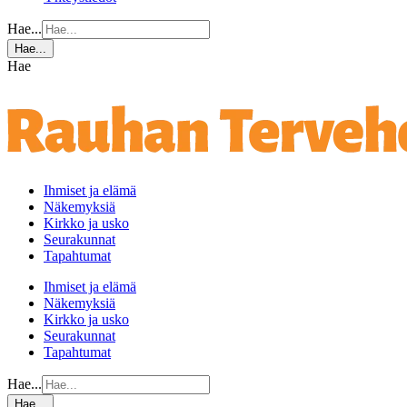
Hae...
Hae...
Hae
Ihmiset ja elämä
Näkemyksiä
Kirkko ja usko
Seurakunnat
Tapahtumat
Ihmiset ja elämä
Näkemyksiä
Kirkko ja usko
Seurakunnat
Tapahtumat
Hae...
Hae...