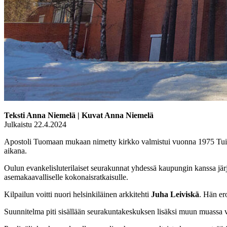
Teksti Anna Niemelä | Kuvat Anna Niemelä
Julkaistu 22.4.2024
Apostoli Tuomaan mukaan nimetty kirkko valmistui vuonna 1975 Tui
aikana.
Oulun evankelisluterilaiset seurakunnat yhdessä kaupungin kanssa järj
asemakaavalliselle kokonaisratkaisulle.
Kilpailun voitti nuori helsinkiläinen arkkitehti
Juha Leiviskä
. Hän er
Suunnitelma piti sisällään seurakuntakeskuksen lisäksi muun muassa vi