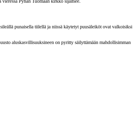
a vieressä Pyhän Tuomaan kirkko sijaitsee.
eällä punaisella tiilellä ja niissä käytetyt puusäleiköt ovat valkoisiksi
n puusto aluskasvillisuuksineen on pyritty säilyttämään mahdollisimman