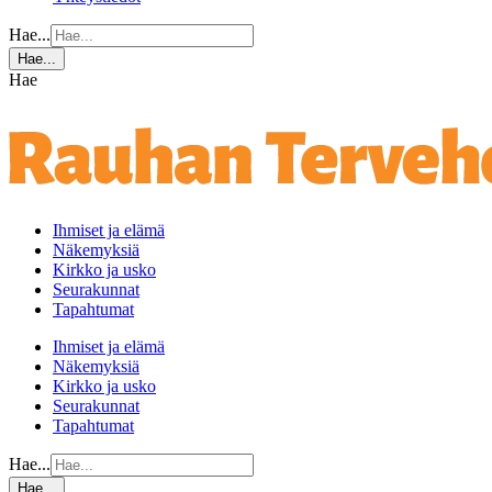
Hae...
Hae...
Hae
Ihmiset ja elämä
Näkemyksiä
Kirkko ja usko
Seurakunnat
Tapahtumat
Ihmiset ja elämä
Näkemyksiä
Kirkko ja usko
Seurakunnat
Tapahtumat
Hae...
Hae...