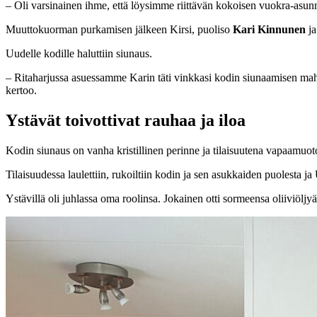
– Oli varsinainen ihme, että löysimme riittävän kokoisen vuokra-asunno
Muuttokuorman purkamisen jälkeen Kirsi, puoliso
Kari Kinnunen
ja
Uudelle kodille haluttiin siunaus.
– Ritaharjussa asuessamme Karin täti vinkkasi kodin siunaamisen mahd
kertoo.
Ystävät toivottivat rauhaa ja iloa
Kodin siunaus on vanha kristillinen perinne ja tilaisuutena vapaamuo
Tilaisuudessa laulettiin, rukoiltiin kodin ja sen asukkaiden puolesta j
Ystävillä oli juhlassa oma roolinsa. Jokainen otti sormeensa oliiviöljyä