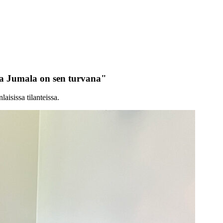
ja Jumala on sen turvana"
isissa tilanteissa.