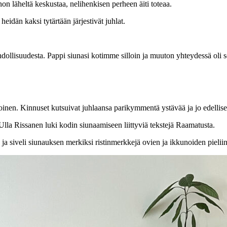
n läheltä keskustaa, nelihenkisen perheen äiti toteaa.
 heidän kaksi tytärtään järjestivät juhlat.
ollisuudesta. Pappi siunasi kotimme silloin ja muuton yhteydessä oli 
toinen. Kinnuset kutsuivat juhlaansa parikymmentä ystävää ja jo edelli
a Ulla Rissanen luki kodin siunaamiseen liittyviä tekstejä Raamatusta.
 ja siveli siunauksen merkiksi ristinmerkkejä ovien ja ikkunoiden pieliin,