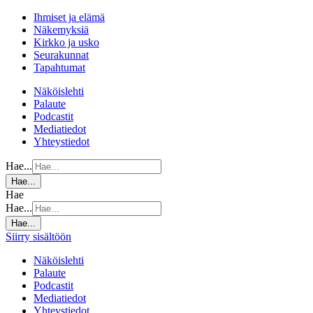
Ihmiset ja elämä
Näkemyksiä
Kirkko ja usko
Seurakunnat
Tapahtumat
Näköislehti
Palaute
Podcastit
Mediatiedot
Yhteystiedot
Hae...
Hae...
Hae
Hae...
Hae...
Siirry sisältöön
Näköislehti
Palaute
Podcastit
Mediatiedot
Yhteystiedot