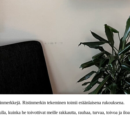
tinmerkkejä. Ristinmerkin tekeminen toimii eräänlaisena rukouksena.
lla, kuinka he toivottivat meille rakkautta, rauhaa, turvaa, toivoa ja ilo