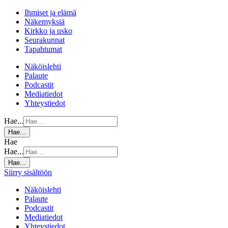
Ihmiset ja elämä
Näkemyksiä
Kirkko ja usko
Seurakunnat
Tapahtumat
Näköislehti
Palaute
Podcastit
Mediatiedot
Yhteystiedot
Hae...
Hae...
Hae
Hae...
Hae...
Siirry sisältöön
Näköislehti
Palaute
Podcastit
Mediatiedot
Yhteystiedot