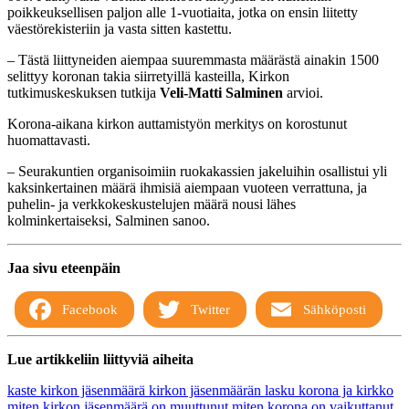
poikkeuksellisen paljon alle 1-vuotiaita, jotka on ensin liitetty
väestörekisteriin ja vasta sitten kastettu.
– Tästä liittyneiden aiempaa suuremmasta määrästä ainakin 1500
selittyy koronan takia siirretyillä kasteilla, Kirkon
tutkimuskeskuksen tutkija
Veli-Matti Salminen
arvioi.
Korona-aikana kirkon auttamistyön merkitys on korostunut
huomattavasti.
– Seurakuntien organisoimiin ruokakassien jakeluihin osallistui yli
kaksinkertainen määrä ihmisiä aiempaan vuoteen verrattuna, ja
puhelin- ja verkkokeskustelujen määrä nousi lähes
kolminkertaiseksi, Salminen sanoo.
Jaa sivu eteenpäin
Facebook
Twitter
Sähköposti
Lue artikkeliin liittyviä aiheita
kaste
kirkon jäsenmäärä
kirkon jäsenmäärän lasku
korona ja kirkko
miten kirkon jäsenmäärä on muuttunut
miten korona on vaikuttanut