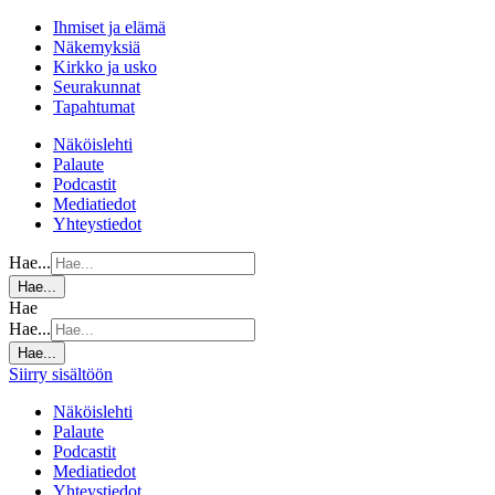
Ihmiset ja elämä
Näkemyksiä
Kirkko ja usko
Seurakunnat
Tapahtumat
Näköislehti
Palaute
Podcastit
Mediatiedot
Yhteystiedot
Hae...
Hae...
Hae
Hae...
Hae...
Siirry sisältöön
Näköislehti
Palaute
Podcastit
Mediatiedot
Yhteystiedot