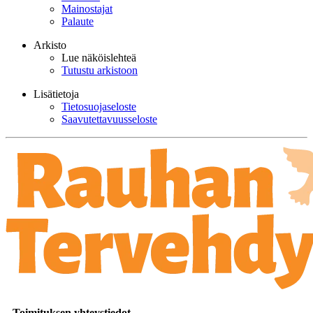
Mainostajat
Palaute
Arkisto
Lue näköislehteä
Tutustu arkistoon
Lisätietoja
Tietosuojaseloste
Saavutettavuusseloste
Toimituksen yhteystiedot