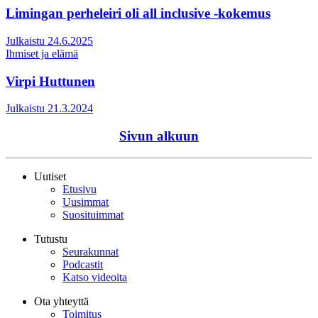
Limingan perheleiri oli all inclusive -kokemus
Julkaistu 24.6.2025
Ihmiset ja elämä
Virpi Huttunen
Julkaistu 21.3.2024
Sivun alkuun
Uutiset
Etusivu
Uusimmat
Suosituimmat
Tutustu
Seurakunnat
Podcastit
Katso videoita
Ota yhteyttä
Toimitus