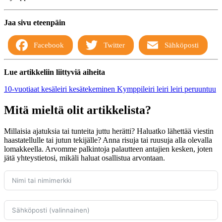
Jaa sivu eteenpäin
Facebook
Twitter
Sähköposti
Lue artikkeliin liittyviä aiheita
10-vuotiaat
kesäleiri
kesätekeminen
Kymppileiri
leiri
leiri peruuntuu
Mitä mieltä olit artikkelista?
Millaisia ajatuksia tai tunteita juttu herätti? Haluatko lähettää viestin
haastatellulle tai jutun tekijälle? Anna risuja tai ruusuja alla olevalla
lomakkeella. Arvomme palkintoja palautteen antajien kesken, joten
jätä yhteystietosi, mikäli haluat osallistua arvontaan.