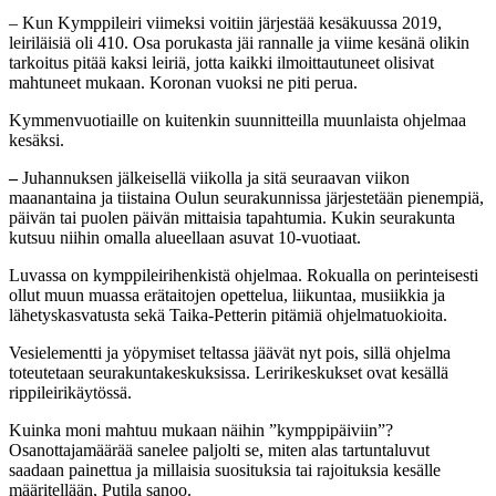
– Kun Kymppileiri viimeksi voitiin järjestää kesäkuussa 2019,
leiriläisiä oli 410. Osa porukasta jäi rannalle ja viime kesänä olikin
tarkoitus pitää kaksi leiriä, jotta kaikki ilmoittautuneet olisivat
mahtuneet mukaan. Koronan vuoksi ne piti perua.
Kymmenvuotiaille on kuitenkin suunnitteilla muunlaista ohjelmaa
kesäksi.
–
Juhannuksen jälkeisellä viikolla ja sitä seuraavan viikon
maanantaina ja tiistaina Oulun seurakunnissa järjestetään pienempiä,
päivän tai puolen päivän mittaisia tapahtumia. Kukin seurakunta
kutsuu niihin omalla alueellaan asuvat 10-vuotiaat.
Luvassa on kymppileirihenkistä ohjelmaa. Rokualla on perinteisesti
ollut muun muassa erätaitojen opettelua, liikuntaa, musiikkia ja
lähetyskasvatusta sekä Taika-Petterin pitämiä ohjelmatuokioita.
Vesielementti ja yöpymiset teltassa jäävät nyt pois, sillä ohjelma
toteutetaan seurakuntakeskuksissa. Leririkeskukset ovat kesällä
rippileirikäytössä.
Kuinka moni mahtuu mukaan näihin ”kymppipäiviin”?
Osanottajamäärää sanelee paljolti se, miten alas tartuntaluvut
saadaan painettua ja millaisia suosituksia tai rajoituksia kesälle
määritellään, Putila sanoo.