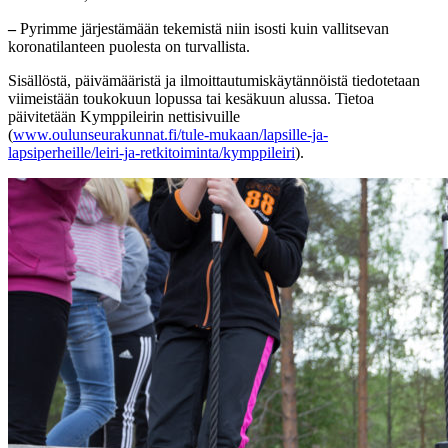
–
Pyrimme järjestämään tekemistä niin isosti kuin vallitsevan
koronatilanteen puolesta on turvallista.
Sisällöstä, päivämääristä ja ilmoittautumiskäytännöistä tiedotetaan
viimeistään toukokuun lopussa tai kesäkuun alussa. Tietoa
päivitetään Kymppileirin nettisivuille
(
www.oulunseurakunnat.fi/tule-mukaan/lapsille-ja-
lapsiperheille/leiri-ja-retkitoiminta/kymppileiri
).