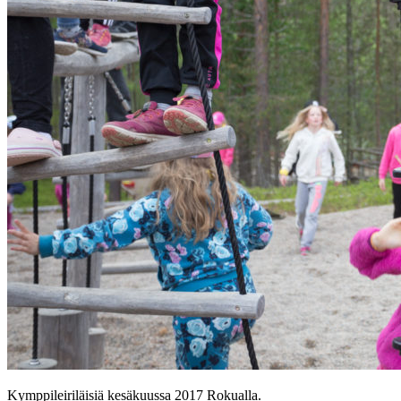
Kymppileiriläisiä kesäkuussa 2017 Rokualla.