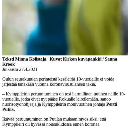
Teksti Minna Kolistaja | Kuvat Kirkon kuvapankki / Sanna
Krook
Julkaistu 27.4.2021
Oulun seurakuntien perinteistä kesäleiriä 10-vuotiaille ei voida
järjestää tänäkään vuonna koronavirustilaneen takia.
– Kymppileirin peruuntuminen on tosi harmillinen uutinen näille 10-
vuotiaille, jotka eivät nyt pääse Rokualle leireilemään, sanoo
nuorisotyönohjaaja ja Kymppileirin monivuotinen johtaja
Pertti
Putila.
Ikävää peruuntuminen on Putilan mukaan myös siksi, että
Kymppileiri oli hyvässä nousukiidossa ennen koronaa.