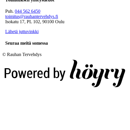
Puh.
044 562 6450
toimitus@rauhantervehdys.fi
Isokatu 17, PL 102, 90100 Oulu
Lähetä juttuvinkki
Seuraa meitä somessa
© Rauhan Tervehdys
Digi- ja mainostoimisto Höyry Rovaniemi ja Oulu