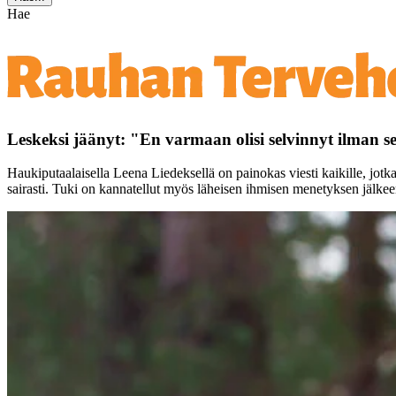
Hae
Leskeksi jäänyt: "En varmaan olisi selvinnyt ilman
Haukiputaalaisella Leena Liedeksellä on painokas viesti kaikille, jotk
sairasti. Tuki on kannatellut myös läheisen ihmisen menetyksen jälkee