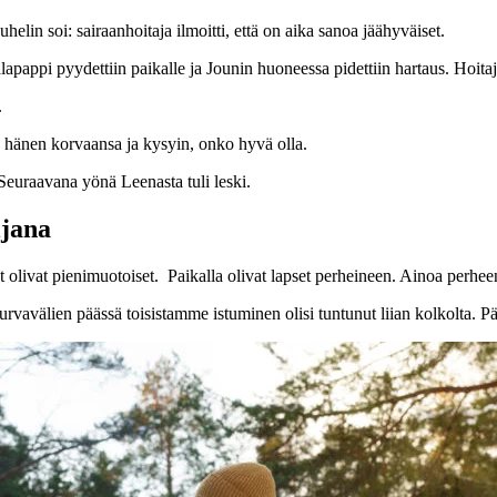
elin soi: sairaanhoitaja ilmoitti, että on aika sanoa jäähyväiset.
airaalapappi pyydettiin paikalle ja Jounin huoneessa pidettiin hartaus. Hoi
.
le hänen korvaansa ja kysyin, onko hyvä olla.
 Seuraavana yönä Leenasta tuli leski.
ijana
 olivat pienimuotoiset. Paikalla olivat lapset perheineen. Ainoa perhee
urvavälien päässä toisistamme istuminen olisi tuntunut liian kolkolta