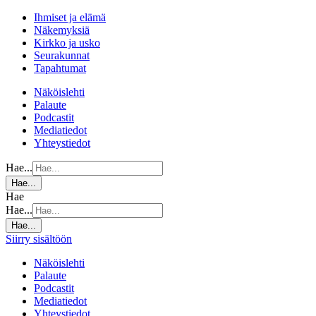
Ihmiset ja elämä
Näkemyksiä
Kirkko ja usko
Seurakunnat
Tapahtumat
Näköislehti
Palaute
Podcastit
Mediatiedot
Yhteystiedot
Hae...
Hae...
Hae
Hae...
Hae...
Siirry sisältöön
Näköislehti
Palaute
Podcastit
Mediatiedot
Yhteystiedot