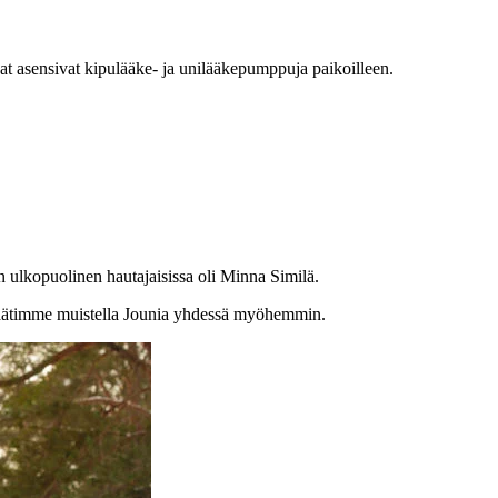
tajat asensivat kipulääke- ja unilääkepumppuja paikoilleen.
n ulkopuolinen hautajaisissa oli Minna Similä.
. Päätimme muistella Jounia yhdessä myöhemmin.