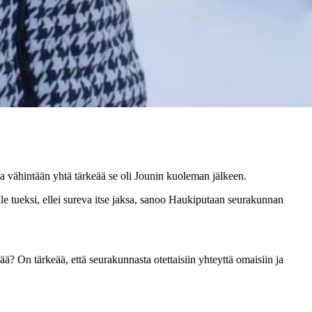
a vähintään yhtä tärkeää se oli Jounin kuoleman jälkeen.
lle tueksi, ellei sureva itse jaksa, sanoo Haukiputaan seurakunnan
ä? On tärkeää, että seurakunnasta otettaisiin yhteyttä omaisiin ja