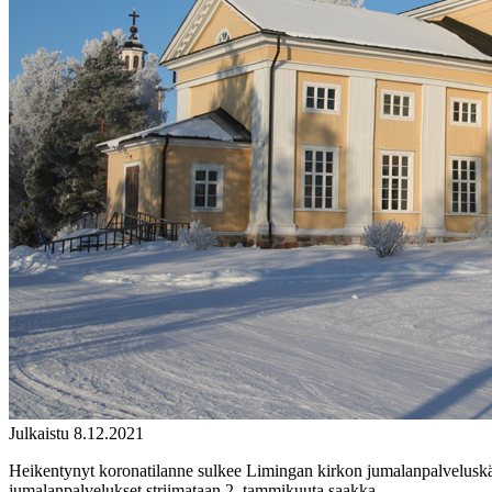
Julkaistu 8.12.2021
Heikentynyt koronatilanne sulkee Limingan kirkon jumalanpalvelusk
jumalanpalvelukset striimataan 2. tammikuuta saakka.