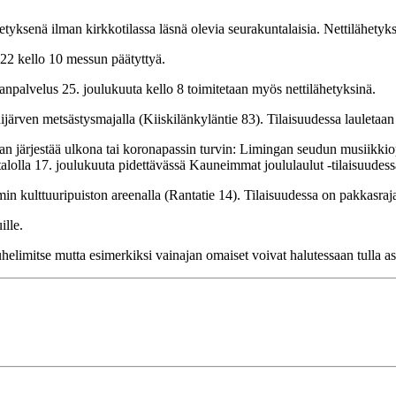
tyksenä ilman kirkkotilassa läsnä olevia seurakuntalaisia. Nettilähetyks
022 kello 10 messun päätyttyä.
npalvelus 25. joulukuuta kello 8 toimitetaan myös nettilähetyksinä.
ärven metsästysmajalla (Kiiskilänkyläntie 83). Tilaisuudessa lauletaan
 järjestää ulkona tai koronapassin turvin: Limingan seudun musiikkiopi
olla 17. joulukuuta pidettävässä Kauneimmat joululaulut -tilaisuudess
n kulttuuripuiston areenalla (Rantatie 14). Tilaisuudessa on pakkasraja 
lle.
elimitse mutta esimerkiksi vainajan omaiset voivat halutessaan tulla a