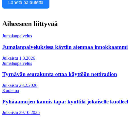
Lähetä palautetta
Aiheeseen liittyvää
Jumalanpalvelus
Jumalanpalveluksissa käytiin aiempaa innokkaamm
Julkaistu 1.3.2026
Jumalanpalvelus
Tyrnävän seurakunta ottaa käyttöön nettiradion
Julkaistu 28.2.2026
Kuolema
Pyhäaamujen kaunis tapa: kynttilä jokaiselle kuolleel
Julkaistu 29.10.2025