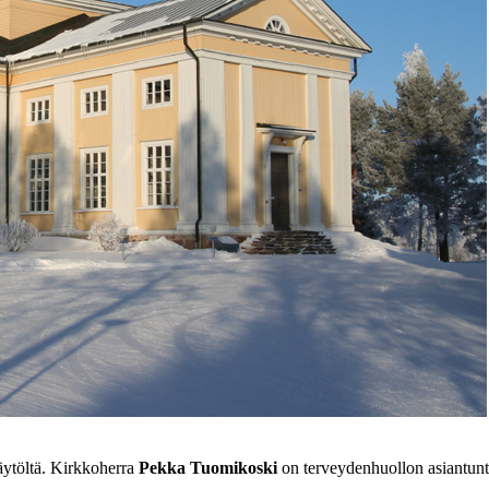
äytöltä. Kirkkoherra
Pekka Tuomikoski
on terveydenhuollon asiantunti