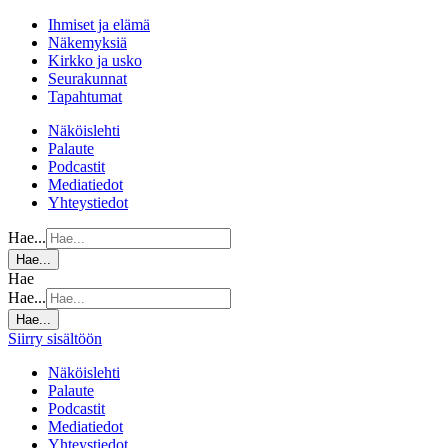
Ihmiset ja elämä
Näkemyksiä
Kirkko ja usko
Seurakunnat
Tapahtumat
Näköislehti
Palaute
Podcastit
Mediatiedot
Yhteystiedot
Hae...
Hae...
Hae
Hae...
Hae...
Siirry sisältöön
Näköislehti
Palaute
Podcastit
Mediatiedot
Yhteystiedot