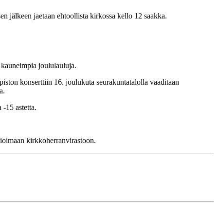
en jälkeen jaetaan ehtoollista kirkossa kello 12 saakka.
 kauneimpia joululauluja.
ston konserttiin 16. joulukuta seurakuntatalolla vaaditaan
a.
-15 astetta.
sioimaan kirkkoherranvirastoon.