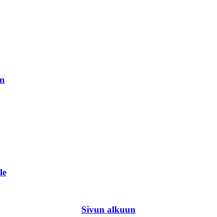
in
le
Sivun alkuun