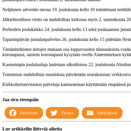
Neljännen adventin messu 19. joulukuuta kello 10 toimitetaan nettilähe
Jälkiehtoollisen vietto on mahdollista kirkossa myös 2. tammikuuta 2
Perheiden joulukirkko 24. joulukuuta kello 13 sekä jouluaamun jumala
Tapaninpäivän jumalanpalvelus 26. joulukuuta kello 15 pidetään Heinij
Tämänhetkisten tietojen mukaan osa loppuvuoden tilaisuuksista voidaan
koronapassi, samoin koronapassi kysytään ovella Alatemmeksen kylätal
Kauneimpia joululauluja lauletaan ulkotiloissa 22. joulukuuta Abrahami
Toiminnan mahdollisia muutoksia päivitetään seurakunnan verkkosivui
Kirkkoherranviraston palveluja kannustetaan käyttämään etupäässä puh
Jaa sivu eteenpäin
Facebook
Twitter
Sähköposti
Lue artikkeliin liittyviä aiheita