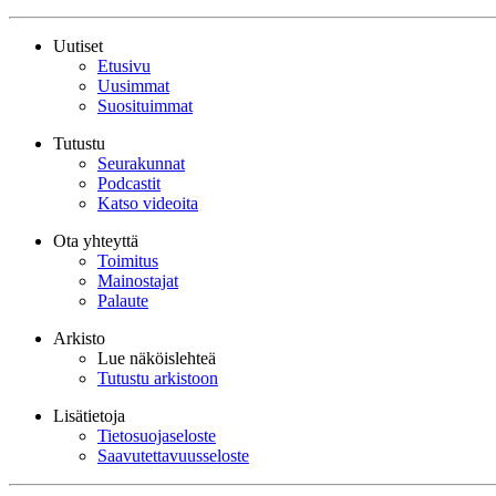
Uutiset
Etusivu
Uusimmat
Suosituimmat
Tutustu
Seurakunnat
Podcastit
Katso videoita
Ota yhteyttä
Toimitus
Mainostajat
Palaute
Arkisto
Lue näköislehteä
Tutustu arkistoon
Lisätietoja
Tietosuojaseloste
Saavutettavuusseloste