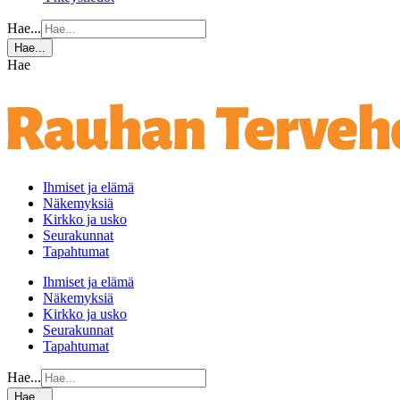
Hae...
Hae...
Hae
Ihmiset ja elämä
Näkemyksiä
Kirkko ja usko
Seurakunnat
Tapahtumat
Ihmiset ja elämä
Näkemyksiä
Kirkko ja usko
Seurakunnat
Tapahtumat
Hae...
Hae...