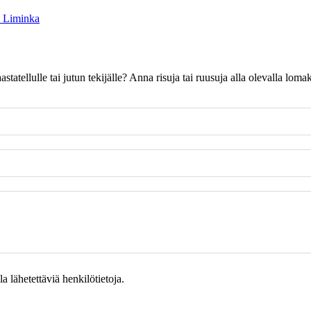
a
Liminka
 haastatellulle tai jutun tekijälle? Anna risuja tai ruusuja alla olevalla l
 lähetettäviä henkilötietoja.