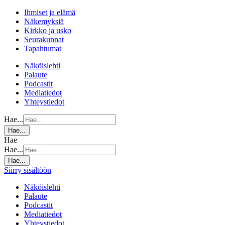
Ihmiset ja elämä
Näkemyksiä
Kirkko ja usko
Seurakunnat
Tapahtumat
Näköislehti
Palaute
Podcastit
Mediatiedot
Yhteystiedot
Hae...
Hae...
Hae
Hae...
Hae...
Siirry sisältöön
Näköislehti
Palaute
Podcastit
Mediatiedot
Yhteystiedot