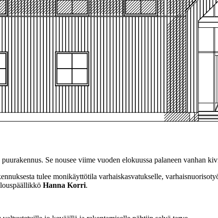
en puurakennus. Se nousee viime vuoden elokuussa palaneen vanhan kivi
nnuksesta tulee monikäyttötila varhaiskasvatukselle, varhaisnuorisotyöl
alouspäällikkö
Hanna Korri
.