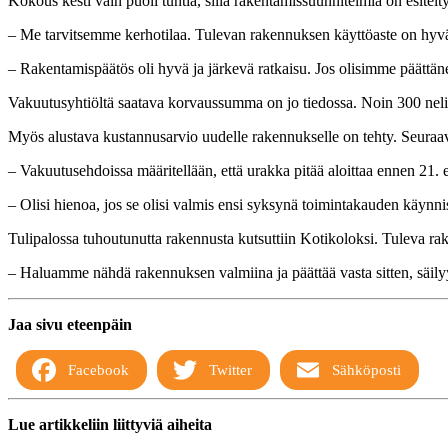
Kokous kesti vain puoli tuntia, sillä rakentamissuunnitelmia on esitelty 
– Me tarvitsemme kerhotilaa. Tulevan rakennuksen käyttöaste on hyvä, 
– Rakentamispäätös oli hyvä ja järkevä ratkaisu. Jos olisimme päättän
Vakuutusyhtiöltä saatava korvaussumma on jo tiedossa. Noin 300 neli
Myös alustava kustannusarvio uudelle rakennukselle on tehty. Seuraa
– Vakuutusehdoissa määritellään, että urakka pitää aloittaa ennen 21.
– Olisi hienoa, jos se olisi valmis ensi syksynä toimintakauden käynnis
Tulipalossa tuhoutunutta rakennusta kutsuttiin Kotikoloksi. Tuleva rak
– Haluamme nähdä rakennuksen valmiina ja päättää vasta sitten, säilyy
Jaa sivu eteenpäin
Facebook
Twitter
Sähköposti
Lue artikkeliin liittyviä aiheita