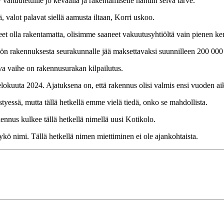
valtuutetuille jo keväällä ja rakentamiselle nähtiin selvä tarve.
valot palavat siellä aamusta iltaan, Korri uskoo.
eet olla rakentamatta, olisimme saaneet vakuutusyhtiöltä vain pienen k
ön rakennuksesta seurakunnalle jää maksettavaksi suunnilleen 200 000
va vaihe on rakennusurakan kilpailutus.
 elokuuta 2024. Ajatuksena on, että rakennus olisi valmis ensi vuoden ai
tyessä, mutta tällä hetkellä emme vielä tiedä, onko se mahdollista.
ennus kulkee tällä hetkellä nimellä uusi Kotikolo.
kö nimi. Tällä hetkellä nimen miettiminen ei ole ajankohtaista.