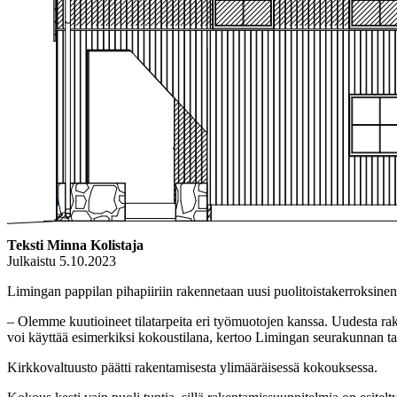
Teksti Minna Kolistaja
Julkaistu 5.10.2023
Limingan pappilan pihapiiriin rakennetaan uusi puolitoistakerroksin
– Olemme kuutioineet tilatarpeita eri työmuotojen kanssa. Uudesta rake
voi käyttää esimerkiksi kokoustilana, kertoo Limingan seurakunnan t
Kirkkovaltuusto päätti rakentamisesta ylimääräisessä kokouksessa.