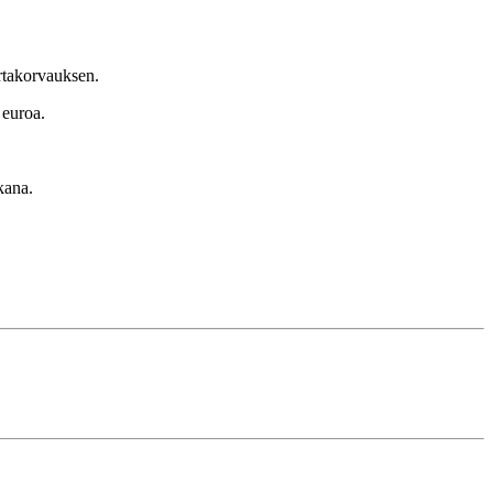
ertakorvauksen.
 euroa.
kana.