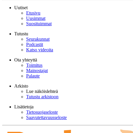
Uutiset
Etusivu
Uusimmat
Suosituimmat
Tutustu
Seurakunnat
Podcastit
Katso videoita
Ota yhteyttä
Toimitus
Mainostajat
Palaute
Arkisto
Lue näköislehteä
Tutustu arkistoon
Lisätietoja
Tietosuojaseloste
Saavutettavuusseloste