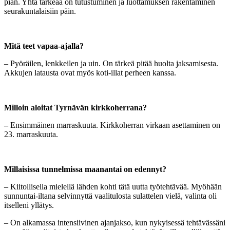
pian. Yhtä tärkeää on tutustuminen ja luottamuksen rakentaminen
seurakuntalaisiin päin.
Mitä teet vapaa-ajalla?
– Pyöräilen, lenkkeilen ja uin. On tärkeä pitää huolta jaksamisesta.
Akkujen latausta ovat myös koti-illat perheen kanssa.
Milloin aloitat Tyrnävän kirkkoherrana?
–
Ensimmäinen marraskuuta. Kirkkoherran virkaan asettaminen on
23. marraskuuta.
Millaisissa tunnelmissa maanantai on edennyt?
– Kiitollisella mielellä lähden kohti tätä uutta työtehtävää. Myöhään
sunnuntai-iltana selvinnyttä vaalitulosta sulattelen vielä, valinta oli
itselleni yllätys.
– On alkamassa intensiivinen ajanjakso, kun nykyisessä tehtävässäni