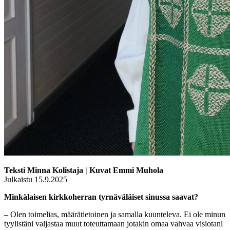
Teksti Minna Kolistaja | Kuvat Emmi Muhola
Julkaistu 15.9.2025
Minkälaisen kirkkoherran tyrnäväläiset sinussa saavat?
– Olen toimelias, määrätietoinen ja samalla kuunteleva. Ei ole minun
tyylistäni valjastaa muut toteuttamaan jotakin omaa vahvaa visiotani