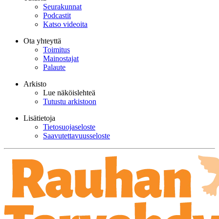
Seurakunnat
Podcastit
Katso videoita
Ota yhteyttä
Toimitus
Mainostajat
Palaute
Arkisto
Lue näköislehteä
Tutustu arkistoon
Lisätietoja
Tietosuojaseloste
Saavutettavuusseloste