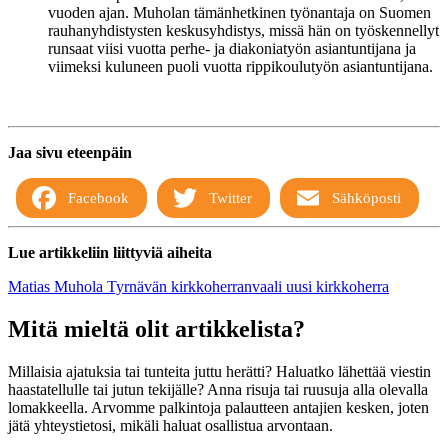
vuoden ajan. Muholan tämänhetkinen työnantaja on Suomen
rauhanyhdistysten keskusyhdistys, missä hän on työskennellyt
runsaat viisi vuotta perhe- ja diakoniatyön asiantuntijana ja
viimeksi kuluneen puoli vuotta rippikoulutyön asiantuntijana.
Jaa sivu eteenpäin
Facebook
Twitter
Sähköposti
Lue artikkeliin liittyviä aiheita
Matias Muhola
Tyrnävän kirkkoherranvaali
uusi kirkkoherra
Mitä mieltä olit artikkelista?
Millaisia ajatuksia tai tunteita juttu herätti? Haluatko lähettää viestin
haastatellulle tai jutun tekijälle? Anna risuja tai ruusuja alla olevalla
lomakkeella. Arvomme palkintoja palautteen antajien kesken, joten
jätä yhteystietosi, mikäli haluat osallistua arvontaan.