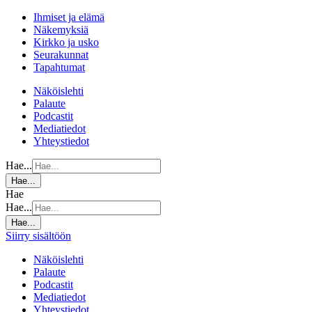
Ihmiset ja elämä
Näkemyksiä
Kirkko ja usko
Seurakunnat
Tapahtumat
Näköislehti
Palaute
Podcastit
Mediatiedot
Yhteystiedot
Hae...
Hae...
Hae
Hae...
Hae...
Siirry sisältöön
Näköislehti
Palaute
Podcastit
Mediatiedot
Yhteystiedot