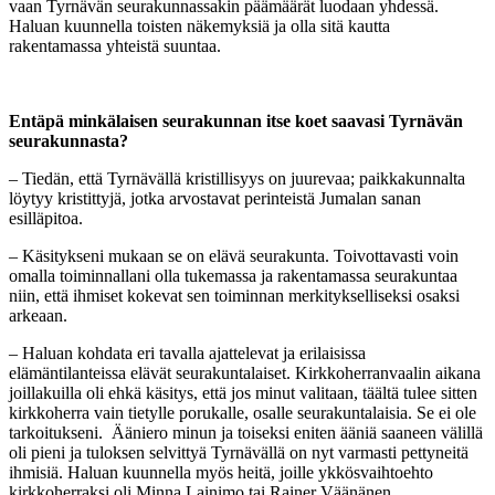
vaan Tyrnävän seurakunnassakin päämäärät luodaan yhdessä.
Haluan kuunnella toisten näkemyksiä ja olla sitä kautta
rakentamassa yhteistä suuntaa.
Entäpä minkälaisen seurakunnan itse koet saavasi Tyrnävän
seurakunnasta?
– Tiedän, että Tyrnävällä kristillisyys on juurevaa; paikkakunnalta
löytyy kristittyjä, jotka arvostavat perinteistä Jumalan sanan
esilläpitoa.
– Käsitykseni mukaan se on elävä seurakunta. Toivottavasti voin
omalla toiminnallani olla tukemassa ja rakentamassa seurakuntaa
niin, että ihmiset kokevat sen toiminnan merkitykselliseksi osaksi
arkeaan.
– Haluan kohdata eri tavalla ajattelevat ja erilaisissa
elämäntilanteissa elävät seurakuntalaiset. Kirkkoherranvaalin aikana
joillakuilla oli ehkä käsitys, että jos minut valitaan, täältä tulee sitten
kirkkoherra vain tietylle porukalle, osalle seurakuntalaisia. Se ei ole
tarkoitukseni. Ääniero minun ja toiseksi eniten ääniä saaneen välillä
oli pieni ja tuloksen selvittyä Tyrnävällä on nyt varmasti pettyneitä
ihmisiä. Haluan kuunnella myös heitä, joille ykkösvaihtoehto
kirkkoherraksi oli Minna Lainimo tai Rainer Väänänen.