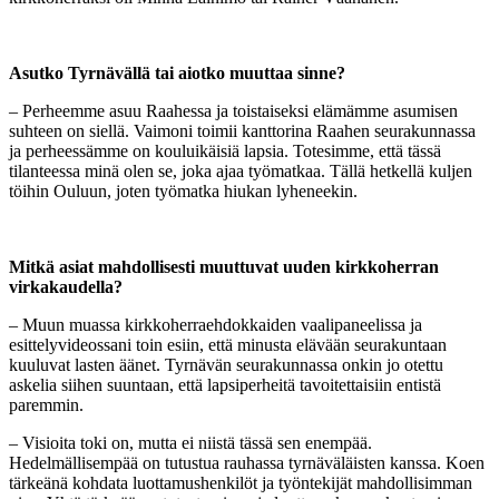
Asutko Tyrnävällä tai aiotko muuttaa sinne?
– Perheemme asuu Raahessa ja toistaiseksi elämämme asumisen
suhteen on siellä. Vaimoni toimii kanttorina Raahen seurakunnassa
ja perheessämme on kouluikäisiä lapsia. Totesimme, että tässä
tilanteessa minä olen se, joka ajaa työmatkaa. Tällä hetkellä kuljen
töihin Ouluun, joten työmatka hiukan lyheneekin.
Mitkä asiat mahdollisesti muuttuvat uuden kirkkoherran
virkakaudella?
– Muun muassa kirkkoherraehdokkaiden vaalipaneelissa ja
esittelyvideossani toin esiin, että minusta elävään seurakuntaan
kuuluvat lasten äänet. Tyrnävän seurakunnassa onkin jo otettu
askelia siihen suuntaan, että lapsiperheitä tavoitettaisiin entistä
paremmin.
– Visioita toki on, mutta ei niistä tässä sen enempää.
Hedelmällisempää on tutustua rauhassa tyrnäväläisten kanssa. Koen
tärkeänä kohdata luottamushenkilöt ja työntekijät mahdollisimman