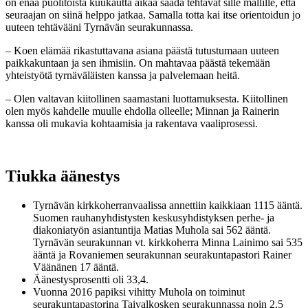
on enää puolitoista kuukautta aikaa saada tehtävät sille mallille, että
seuraajan on siinä helppo jatkaa. Samalla totta kai itse orientoidun jo
uuteen tehtävääni Tyrnävän seurakunnassa.
– Koen elämää rikastuttavana asiana päästä tutustumaan uuteen
paikkakuntaan ja sen ihmisiin. On mahtavaa päästä tekemään
yhteistyötä tyrnäväläisten kanssa ja palvelemaan heitä.
– Olen valtavan kiitollinen saamastani luottamuksesta. Kiitollinen
olen myös kahdelle muulle ehdolla olleelle; Minnan ja Rainerin
kanssa oli mukavia kohtaamisia ja rakentava vaaliprosessi.
Tiukka äänestys
Tyrnävän kirkkoherranvaalissa annettiin kaikkiaan 1115 ääntä.
Suomen rauhanyhdistysten keskusyhdistyksen perhe- ja
diakoniatyön asiantuntija Matias Muhola sai 562 ääntä.
Tyrnävän seurakunnan vt. kirkkoherra Minna Lainimo sai 535
ääntä ja Rovaniemen seurakunnan seurakuntapastori Rainer
Väänänen 17 ääntä.
Äänestysprosentti oli 33,4.
Vuonna 2016 papiksi vihitty Muhola on toiminut
seurakuntapastorina Taivalkosken seurakunnassa noin 2,5