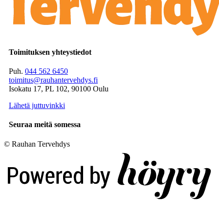
Toimituksen yhteystiedot
Puh.
044 562 6450
toimitus@rauhantervehdys.fi
Isokatu 17, PL 102, 90100 Oulu
Lähetä juttuvinkki
Seuraa meitä somessa
© Rauhan Tervehdys
Digi- ja mainostoimisto Höyry Rovaniemi ja Oulu