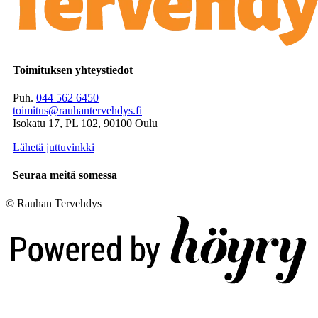
Toimituksen yhteystiedot
Puh.
044 562 6450
toimitus@rauhantervehdys.fi
Isokatu 17, PL 102, 90100 Oulu
Lähetä juttuvinkki
Seuraa meitä somessa
© Rauhan Tervehdys
Digi- ja mainostoimisto Höyry Rovaniemi ja Oulu