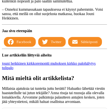
kuitenkin nopeasti ja palo saatiin sammutettua.
– Onneksi kummassakaan tapauksessa ei käynyt pahemmin. Voisi
sanoa, että meillä on ollut suojelusta matkassa, huokaa Jouni
Heikkinen.
Jaa sivu eteenpäin
Facebook
Twitter
Sähköposti
Lue artikkeliin liittyviä aiheita
jouni heikkinen
kirkkoremontti
muhoksen kirkko
palohälytys
tulipalo
Mitä mieltä olit artikkelista?
Millaisia ajatuksia tai tunteita juttu herätti? Haluatko lähettää viestin
haastatellulle tai jutun tekijälle? Anna risuja tai ruusuja alla olevalla
lomakkeella. Arvomme palkintoja palautteen antajien kesken, joten
jätä yhteystietosi, mikäli haluat osallistua arvontaan.