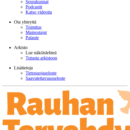
Seurakunnat
Podcastit
Katso videoita
Ota yhteyttä
Toimitus
Mainostajat
Palaute
Arkisto
Lue näköislehteä
Tutustu arkistoon
Lisätietoja
Tietosuojaseloste
Saavutettavuusseloste