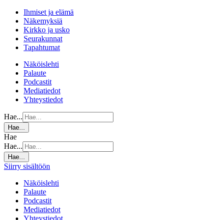
Ihmiset ja elämä
Näkemyksiä
Kirkko ja usko
Seurakunnat
Tapahtumat
Näköislehti
Palaute
Podcastit
Mediatiedot
Yhteystiedot
Hae...
Hae...
Hae
Hae...
Hae...
Siirry sisältöön
Näköislehti
Palaute
Podcastit
Mediatiedot
Yhteystiedot