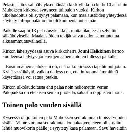
Pelastuslaitos sai hälytyksen tänään keskiviikkona kello 10 aikoihin
Muhoksen kirkossa syttyneen tulipalon vuoksi. Kirkon
ulkolaudoitus oli syttynyt palamaan, kun maalaustöiden yhteydessä
käytetty infrapunalämmitin oli kuumentanut seinän.
Paikalle saapui 13 pelastusyksikköä, mutta tilanteesta selvittiin
säikähdyksellä. Maalaustöiden tekijät saivat palon sammutettua
alkusammutusvälineillä.
Kirkon läheisyydessä asuva kirkkoherra
Jouni Heikkinen
kertoo
kuulleensa hälytysajoneuvojen äänen autojen tullessa paikalle.
– Ensimmäinen ajatukseni oli, että onko kirkossa tapahtunut jotain.
Kyllä se säikäytti, vaikka tiedossa on, että infrapunalämmitintä
käytettäessä voi sattua jotakin.
Kirkon ulkolaudoitusta ehti palaa noin neliömetrin verran.
Palopaikka on eteläisen seinän puolella, sakastin rappusten luona.
Toinen palo vuoden sisällä
Kyseessä oli jo toinen palo Muhoksen seurakunnan tiloissa vuoden
sisällä. Viime vuonna seurakuntatalon takaoven eteen oli kasattu
lehtiä muovikorin päälle ja sytytetty kasa palamaan. Savu havaittiin