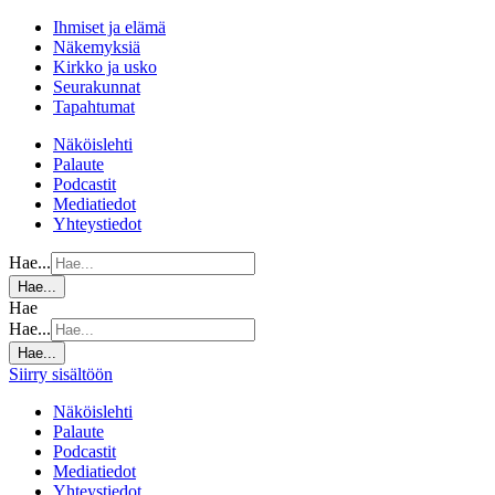
Ihmiset ja elämä
Näkemyksiä
Kirkko ja usko
Seurakunnat
Tapahtumat
Näköislehti
Palaute
Podcastit
Mediatiedot
Yhteystiedot
Hae...
Hae...
Hae
Hae...
Hae...
Siirry sisältöön
Näköislehti
Palaute
Podcastit
Mediatiedot
Yhteystiedot