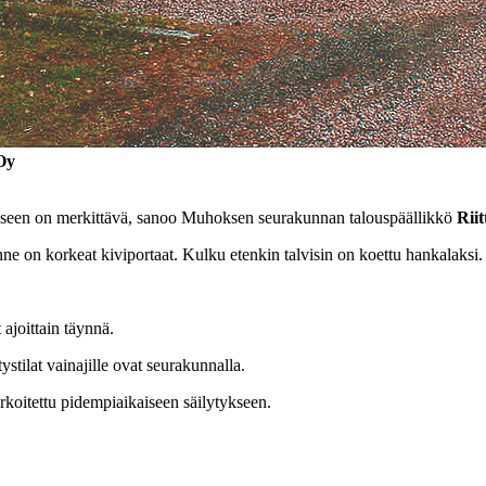
Oy
eseen on merkittävä, sanoo Muhoksen seurakunnan talouspäällikkö
Rii
ne on korkeat kiviportaat. Kulku etenkin talvisin on koettu hankalaksi. U
ajoittain täynnä.
stilat vainajille ovat seurakunnalla.
arkoitettu pidempiaikaiseen säilytykseen.