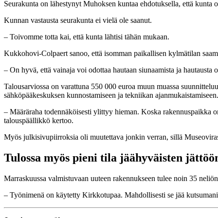
Seurakunta on lähestynyt Muhoksen kuntaa ehdotuksella, että kunta o
Kunnan vastausta seurakunta ei vielä ole saanut.
– Toivomme totta kai, että kunta lähtisi tähän mukaan.
Kukkohovi-Colpaert sanoo, että isomman paikallisen kylmätilan saam
– On hyvä, että vainaja voi odottaa hautaan siunaamista ja hautausta
Talousarviossa on varattuna 550 000 euroa muun muassa suunnitteluu
sähköpääkeskuksen kunnostamiseen ja tekniikan ajanmukaistamiseen
– Määräraha todennäköisesti ylittyy hieman. Koska rakennuspaikka on ki
talouspäällikkö kertoo.
Myös julkisivupiirroksia oli muutettava jonkin verran, sillä Museovir
Tulossa myös pieni tila jäähyväisten jättöö
Marraskuussa valmistuvaan uuteen rakennukseen tulee noin 35 neliön säil
– Työnimenä on käytetty Kirkkotupaa. Mahdollisesti se jää kutsuman