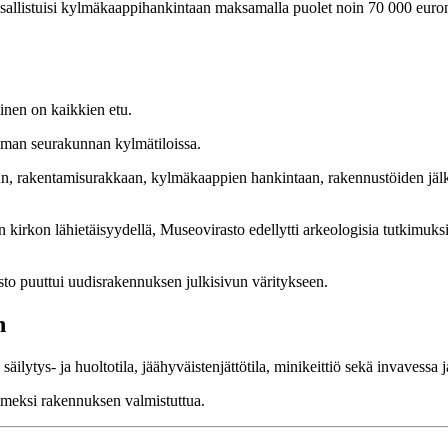
sallistuisi kylmäkaappihankintaan maksamalla puolet noin 70 000 euron
inen on kaikkien etu.
 oman seurakunnan kylmätiloissa.
n, rakentamisurakkaan, kylmäkaappien hankintaan, rakennustöiden jälk
.
rkon lähietäisyydellä, Museovirasto edellytti arkeologisia tutkimuksia s
asto puuttui uudisrakennuksen julkisivun väritykseen.
n
ytys- ja huoltotila, jäähyväistenjättötila, minikeittiö sekä invavessa j
imeksi rakennuksen valmistuttua.