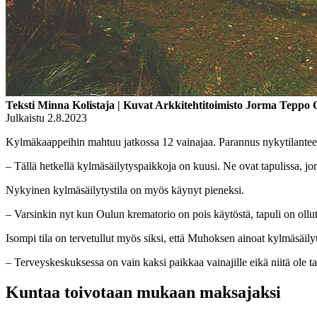
Teksti Minna Kolistaja | Kuvat Arkkitehtitoimisto Jorma Teppo 
Julkaistu 2.8.2023
Kylmäkaappeihin mahtuu jatkossa 12 vainajaa. Parannus nykytilante
– Tällä hetkellä kylmäsäilytyspaikkoja on kuusi. Ne ovat tapulissa, jon
Nykyinen kylmäsäilytystila on myös käynyt pieneksi.
– Varsinkin nyt kun Oulun krematorio on pois käytöstä, tapuli on ollut 
Isompi tila on tervetullut myös siksi, että Muhoksen ainoat kylmäsäilyty
– Terveyskeskuksessa on vain kaksi paikkaa vainajille eikä niitä ole t
Kuntaa toivotaan mukaan maksajaksi