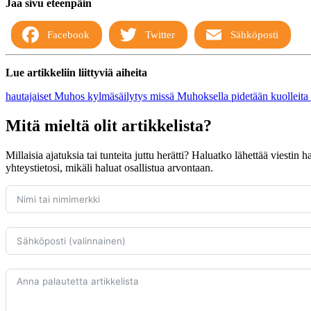
Jaa sivu eteenpäin
Facebook
Twitter
Sähköposti
Lue artikkeliin liittyviä aiheita
hautajaiset Muhos
kylmäsäilytys
missä Muhoksella pidetään kuolleita
Mitä mieltä olit artikkelista?
Millaisia ajatuksia tai tunteita juttu herätti? Haluatko lähettää viestin
yhteystietosi, mikäli haluat osallistua arvontaan.