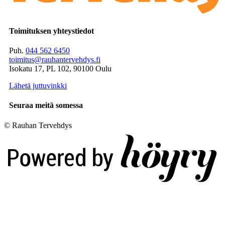
Toimituksen yhteystiedot
Puh.
044 562 6450
toimitus@rauhantervehdys.fi
Isokatu 17, PL 102, 90100 Oulu
Lähetä juttuvinkki
Seuraa meitä somessa
© Rauhan Tervehdys
Digi- ja mainostoimisto Höyry Rovaniemi ja Oulu