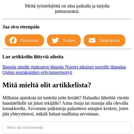
Meitä työntekijöitä on aina paikalla ja tarjolla
juttuseuraksi.
Jaa sivu eteenpäin
Facebook
Twitter
Sähköposti
Lue artikkeliin liittyviä aiheita
Iltapala sinulle
maksuton iltapala
Nuoret aikuiset
nuorille iltapalaa
Oulun seurakuntien erityisnuorisotyö
Mitä mieltä olit artikkelista?
Millaisia ajatuksia tai tunteita juttu herätti? Haluatko lähettää viestin
haastatellulle tai jutun tekijälle? Anna risuja tai ruusuja alla olevalla
lomakkeella. Arvomme palkintoja palautteen antajien kesken, joten
jätä yhteystietosi, mikäli haluat osallistua arvontaan.