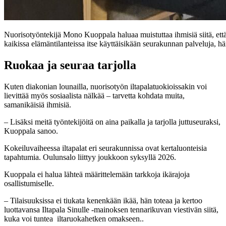
Nuorisotyöntekijä Mono Kuoppala haluaa muistuttaa ihmisiä siitä, että 
kaikissa elämäntilanteissa itse käyttäisikään seurakunnan palveluja, 
Ruokaa ja seuraa tarjolla
Kuten diakonian lounailla, nuorisotyön iltapalatuokioissakin voi
lievittää myös sosiaalista nälkää – tarvetta kohdata muita,
samanikäisiä ihmisiä.
– Lisäksi meitä työntekijöitä on aina paikalla ja tarjolla juttuseuraksi,
Kuoppala sanoo.
Kokeiluvaiheessa iltapalat eri seurakunnissa ovat kertaluonteisia
tapahtumia. Oulunsalo liittyy joukkoon syksyllä 2026.
Kuoppala ei halua lähteä määrittelemään tarkkoja ikärajoja
osallistumiselle.
– Tilaisuuksissa ei tiukata kenenkään ikää, hän toteaa ja kertoo
luottavansa Iltapala Sinulle -mainoksen tennarikuvan viestivän siitä,
kuka voi tuntea iltaruokahetken omakseen..