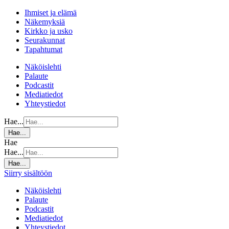
Ihmiset ja elämä
Näkemyksiä
Kirkko ja usko
Seurakunnat
Tapahtumat
Näköislehti
Palaute
Podcastit
Mediatiedot
Yhteystiedot
Hae...
Hae...
Hae
Hae...
Hae...
Siirry sisältöön
Näköislehti
Palaute
Podcastit
Mediatiedot
Yhteystiedot