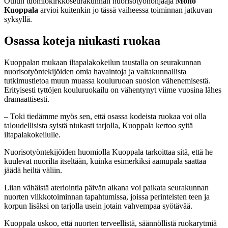
Oulun tuomiokirkkoseurakunnan nuorisotyönohjaaja
Mono
Kuoppala
arvioi kuitenkin jo tässä vaiheessa toiminnan jatkuvan
syksyllä.
Osassa koteja niukasti ruokaa
Kuoppalan mukaan iltapalakokeilun taustalla on seurakunnan
nuorisotyöntekijöiden omia havaintoja ja valtakunnallista
tutkimustietoa muun muassa kouluruoan suosion vähenemisestä.
Erityisesti tyttöjen kouluruokailu on vähentynyt viime vuosina lähes
dramaattisesti.
– Toki tiedämme myös sen, että osassa kodeista ruokaa voi olla
taloudellisista syistä niukasti tarjolla, Kuoppala kertoo syitä
iltapalakokeilulle.
Nuorisotyöntekijöiden huomiolla Kuoppala tarkoittaa sitä, että he
kuulevat nuorilta itseltään, kuinka esimerkiksi aamupala saattaa
jäädä heiltä väliin.
Liian vähäistä ateriointia päivän aikana voi paikata seurakunnan
nuorten viikkotoiminnan tapahtumissa, joissa perinteisten teen ja
korpun lisäksi on tarjolla usein jotain vahvempaa syötävää.
Kuoppala uskoo, että nuorten terveellistä, säännöllistä ruokarytmiä