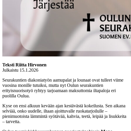
Teksti Riitta Hirvonen
Julkaistu 15.1.2026
Seurakuntien diakoniatyön aamupalat ja lounaat ovat tulleet viime
vuosina monille tutuiksi, mutta nyt Oulun seurakuntien
erityisnuorisotyö ryhtyy tarjoamaan maksuttomia iltapaloja eri
puolilla Oulua.
Kyse on ensi alkuun kevään ajan kestävästä kokeilusta. Sen aikana
selviää, onko uudelle, iltaan ajoittuvalle ruokatarjoilulle –
pienimuotoista lämmintä syötävää, kahvia, teetä, leipää ja lisukkeita
– tarvetta.