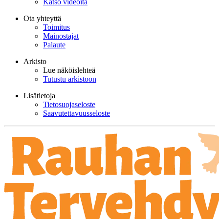
Katso videoita
Ota yhteyttä
Toimitus
Mainostajat
Palaute
Arkisto
Lue näköislehteä
Tutustu arkistoon
Lisätietoja
Tietosuojaseloste
Saavutettavuusseloste