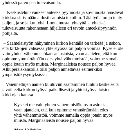
yhdessä parempaa tulevaisuutta.
– Keskustelunavaukset anteeksipyynnöstä ja sovinnosta haastavat
kirkkoa siirtymään aidosti sanoista tekoihin. Tätä työtä on jo tehty
paljon, ja se jatkuu yhä. Luottamusta, yhteyttä ja yhteistä
tulevaisuutta rakennetaan hiljalleen eri tavoin anteeksipyynnön
pohjalta.
– Saamelaistyön näkyminen kirkon kentällä on tärkeää ja uskon,
että kirkkojen välisessä yhteistyössä on paljon voimaa. Kyse ei ole
vain yhden vähemmistökansan asioista, vaan ajattelen, että kun
opimme ymmärtämään edes yhtä vähemmistöä, voimme samalla
oppia jotain myös muista. Marginaaleista nousee paljon hyvää.
Alkuperäiskansoilla olisi paljon annettavaa esimerkiksi
ympäristökysymyksissä.
– Vaiennettujen äänien kuuluviin saattaminen tuntuu keskeiseltä
tavoitteelta kirkon työssä paikallisesti ja yhteistyössä toisten
kirkkojen kanssa.
Kyse ei ole vain yhden vähemmistökansan asioista,
vaan ajattelen, että kun opimme ymmärtämään edes
yhtä vähemmistöä, voimme samalla oppia jotain myös
muista. Marginaaleista nousee paljon hyvää.