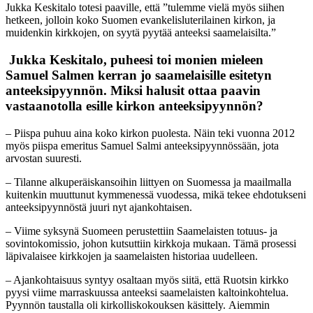
Jukka Keskitalo totesi paaville, että ”tulemme vielä myös siihen
hetkeen, jolloin koko Suomen evankelisluterilainen kirkon, ja
muidenkin kirkkojen, on syytä pyytää anteeksi saamelaisilta.”
Jukka Keskitalo, puheesi toi monien mieleen
Samuel Salmen kerran jo saamelaisille esitetyn
anteeksipyynnön. Miksi halusit ottaa paavin
vastaanotolla esille kirkon anteeksipyynnön?
–
Piispa puhuu aina koko kirkon puolesta
. Näin teki vuonna 2012
myös piispa emeritus Samuel Salmi anteeksipyynnössään, jota
arvostan suuresti.
– Tilanne
alkuperäiskansoihin liittyen on Suomessa ja maailmalla
kuitenkin
muuttunut kymmenessä vuodessa, mikä tekee ehdotukseni
anteeksipyynnöstä juuri nyt ajankohtaisen.
– Viime syksynä Suomeen perustettiin Saamelaisten totuus- ja
sovintokomissio, johon kutsuttiin kirkkoja mukaan. Tämä prosessi
läpivalaisee kirkkojen ja saamelaisten historiaa uudelleen.
– Ajankohtaisuus syntyy osaltaan myös siitä, että
Ruotsin kirkko
pyysi viime marraskuussa anteeksi saamelaisten kaltoinkohtelua.
Pyynnön taustalla oli kirkolliskokouksen käsittely. Aiemmin