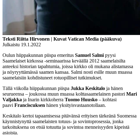
Teksti Riitta Hirvonen | Kuvat Vatican Media (pääkuva)
Julkaistu 19.1.2022
Oulun hiippakunnan piispa emeritus
Samuel Salmi
pyysi
Saamelaiset kirkossa -seminaarissa keväällä 2012 saamelaisilta
anteeksi historian tapahtumia, joissa kirkko oli mukana alistamassa
ja nöyryyttämässä saamen kansaa. Salmi nosti esille muun muassa
saamelaisiin kohdistuneet rotuopilliset tutkimukset.
Tällä viikolla hiippakunnan piispa
Jukka Keskitalo
ja hänen
seurueensa – joukossa muun muassa kolttasaamelainen pastori
Mari
Valjakka
ja Inarin kirkkoherra
Tuomo Huusko
– kohtasi
paavi
Franciscuksen
hänen yksityisvastaanotollaan.
Keskitalo kertoi tapaamisessa pitävänsä erityisen tärkeänä Suomessa
käynnistynyttä saamelaisten totuus- ja sovintoprosessia, jonka
tarkoituksena on etsiä totuutta ja sovintoa menneisyyden kipeistä
asioista.