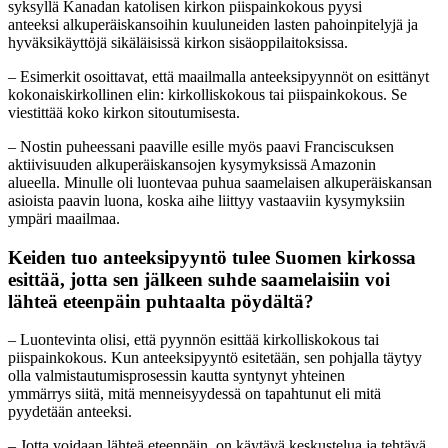
syksyllä Kanadan katolisen kirkon piispainkokous pyysi
anteeksi alkuperäiskansoihin kuuluneiden lasten pahoinpitelyjä ja
hyväksikäyttöjä sikäläisissä kirkon sisäoppilaitoksissa.
– Esimerkit osoittavat, että maailmalla anteeksipyynnöt on esittänyt
kokonaiskirkollinen elin: kirkolliskokous tai piispainkokous. Se
viestittää koko kirkon sitoutumisesta.
–
Nostin puheessani paaville esille myös paavi Franciscuksen
aktiivisuuden alkuperäiskansojen kysymyksissä Amazonin
alueella. Minulle
oli luontevaa puhua saamelaisen alkuperäiskansan
asioista paavin luona, koska aihe liittyy vastaaviin kysymyksiin
ympäri maailmaa.
Keiden tuo anteeksipyyntö tulee Suomen kirkossa
esittää, jotta sen jälkeen suhde saamelaisiin voi
lähteä eteenpäin puhtaalta pöydältä?
– Luontevinta olisi, että pyynnön esittää kirkolliskokous tai
piispainkokous.
Kun anteeksipyyntö esitetään, sen pohjalla täytyy
olla
valmistautumisprosessin kautta syntynyt yhteinen
ymmärrys siitä, mitä menneisyydessä on tapahtunut
eli mitä
pyydetään anteeksi.
– Jotta voidaan lähteä eteenpäin, on käytävä keskustelua ja tehtävä