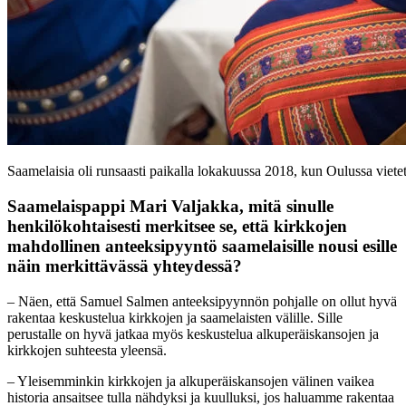
Saamelaisia oli runsaasti paikalla lokakuussa 2018, kun Oulussa vie
Saamelaispappi Mari Valjakka, mitä sinulle
henkilökohtaisesti merkitsee se, että kirkkojen
mahdollinen anteeksipyyntö saamelaisille nousi esille
näin merkittävässä yhteydessä?
– Näen, että Samuel Salmen anteeksipyynnön pohjalle on ollut hyvä
rakentaa keskustelua kirkkojen ja saamelaisten välille. Sille
perustalle on hyvä jatkaa myös keskustelua alkuperäiskansojen ja
kirkkojen suhteesta yleensä.
– Yleisemminkin kirkkojen ja alkuperäiskansojen välinen vaikea
historia ansaitsee tulla nähdyksi ja kuulluksi, jos haluamme rakentaa