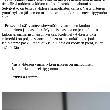
tieteellistä tutkimusta kirkon roolista historian tapahtumissa.
Selvitystyö on tehtävä yhdessä saamelaisten kanssa. Vasta yhteisen
ymmärryksen
jälkeen on mahdollisen koko kirkon anteeksipyynnön
aika.
– Prosessi ei pääty anteeksipyyntöön, vaan siihen kuuluu
sitoutuminen jatkoaskeliin. Myönteisiä asioita on jo tapahtunut
kirkon ja saamelaisyhteisön kesken. Kielen elvytyksestä yksi
esimerkki on pohjoissaamenkielinen raamatunkäännös, jonka
lahjoitimme paavi Franciscukselle. Lahja oli kooltaan pieni, mutta
sisällöltään suuri.
Vasta yhteisen ymmärryksen jälkeen on mahdollisen
koko kirkon anteeksipyynnön aika.
Jukka Keskitalo