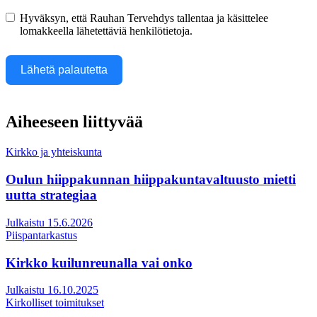
Hyväksyn, että Rauhan Tervehdys tallentaa ja käsittelee
lomakkeella lähetettäviä henkilötietoja.
Lähetä palautetta
Aiheeseen liittyvää
Kirkko ja yhteiskunta
Oulun hiippakunnan hiippakuntavaltuusto mietti
uutta strategiaa
Julkaistu 15.6.2026
Piispantarkastus
Kirkko kuilunreunalla vai onko
Julkaistu 16.10.2025
Kirkolliset toimitukset