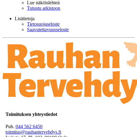
Lue näköislehteä
Tutustu arkistoon
Lisätietoja
Tietosuojaseloste
Saavutettavuusseloste
Toimituksen yhteystiedot
Puh.
044 562 6450
toimitus@rauhantervehdys.fi