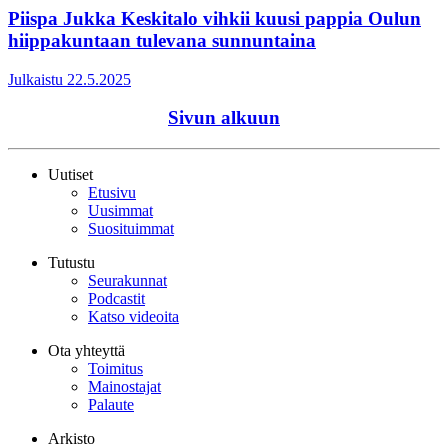
Piispa Jukka Keskitalo vihkii kuusi pappia Oulun
hiippakuntaan tulevana sunnuntaina
Julkaistu 22.5.2025
Sivun alkuun
Uutiset
Etusivu
Uusimmat
Suosituimmat
Tutustu
Seurakunnat
Podcastit
Katso videoita
Ota yhteyttä
Toimitus
Mainostajat
Palaute
Arkisto