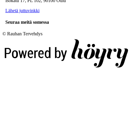
Isokatu 17, PL 102, 90100 Oulu
Lähetä juttuvinkki
Seuraa meitä somessa
© Rauhan Tervehdys
Digi- ja mainostoimisto Höyry Rovaniemi ja Oulu