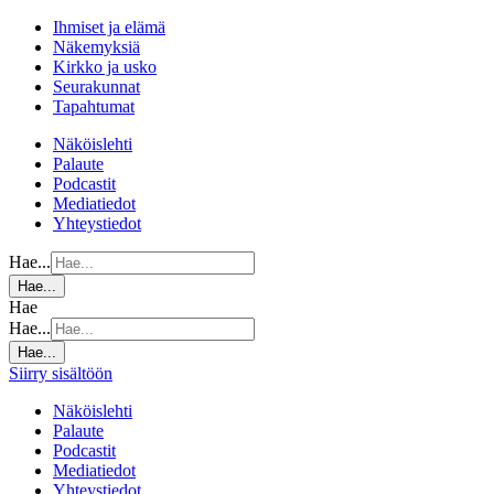
Ihmiset ja elämä
Näkemyksiä
Kirkko ja usko
Seurakunnat
Tapahtumat
Näköislehti
Palaute
Podcastit
Mediatiedot
Yhteystiedot
Hae...
Hae...
Hae
Hae...
Hae...
Siirry sisältöön
Näköislehti
Palaute
Podcastit
Mediatiedot
Yhteystiedot