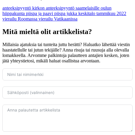
anteeksipyyntö
kirkon anteeksipyyntö saamelaisille
oulun
hiippakunta
piispa ja paavi
piispa jukka keskitalo
tammikuu 2022
vierailu Roomassa
vierailu Vatikaanissa
Mitä mieltä olit artikkelista?
Millaisia ajatuksia tai tunteita juttu herätti? Haluatko lähettää viestin
haastatellulle tai jutun tekijälle? Anna risuja tai ruusuja alla olevalla
lomakkeella. Arvomme palkintoja palautteen antajien kesken, joten
jätä yhteystietosi, mikäli haluat osallistua arvontaan.