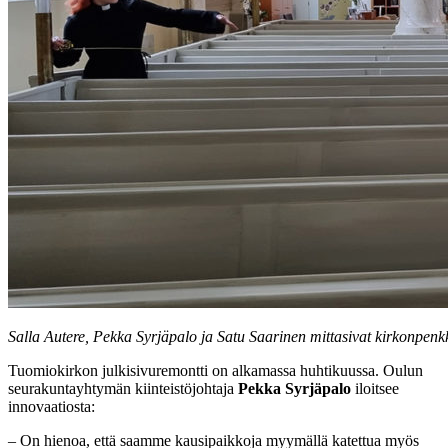
Salla Autere, Pekka Syrjäpalo ja Satu Saarinen mittasivat kirkonpen
Tuomiokirkon julkisivuremontti on alkamassa huhtikuussa. Oulun
seurakuntayhtymän kiinteistöjohtaja
Pekka Syrjäpalo
iloitsee
innovaatiosta:
–
On hienoa, että saamme kausipaikkoja myymällä katettua myös