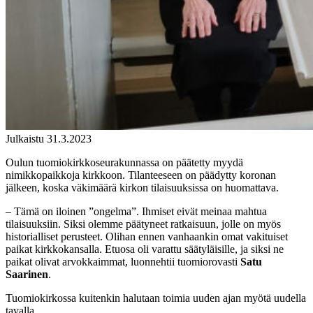
Julkaistu 31.3.2023
Oulun tuomiokirkkoseurakunnassa on päätetty myydä
nimikkopaikkoja kirkkoon. Tilanteeseen on päädytty koronan
jälkeen, koska väkimäärä kirkon tilaisuuksissa on huomattava.
–
Tämä on iloinen ”ongelma”. Ihmiset eivät meinaa mahtua
tilaisuuksiin. Siksi olemme päätyneet ratkaisuun, jolle on myös
historialliset perusteet. Olihan ennen vanhaankin omat vakituiset
paikat kirkkokansalla. Etuosa oli varattu säätyläisille, ja siksi ne
paikat olivat arvokkaimmat, luonnehtii tuomiorovasti
Satu
Saarinen
.
Tuomiokirkossa kuitenkin halutaan toimia uuden ajan myötä uudella
tavalla.