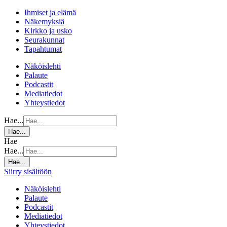
Ihmiset ja elämä
Näkemyksiä
Kirkko ja usko
Seurakunnat
Tapahtumat
Näköislehti
Palaute
Podcastit
Mediatiedot
Yhteystiedot
Hae...
Hae...
Hae
Hae...
Hae...
Siirry sisältöön
Näköislehti
Palaute
Podcastit
Mediatiedot
Yhteystiedot