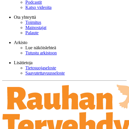
Podcastit
Katso videoita
Ota yhteyttä
Toimitus
Mainostajat
Palaute
Arkisto
Lue näköislehteä
Tutustu arkistoon
Lisätietoja
Tietosuojaseloste
Saavutettavuusseloste