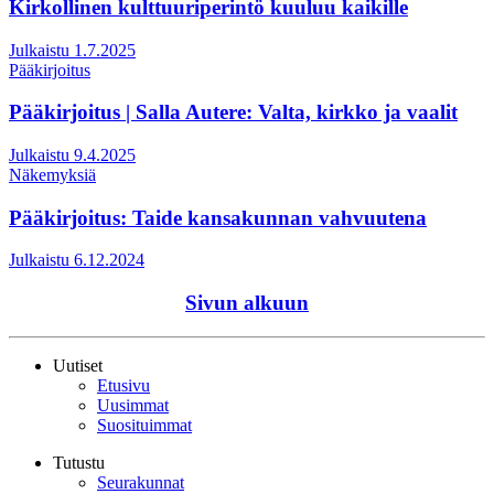
Kirkollinen kulttuuriperintö kuuluu kaikille
Julkaistu 1.7.2025
Pääkirjoitus
Pääkirjoitus | Salla Autere: Valta, kirkko ja vaalit
Julkaistu 9.4.2025
Näkemyksiä
Pääkirjoitus: Taide kansakunnan vahvuutena
Julkaistu 6.12.2024
Sivun alkuun
Uutiset
Etusivu
Uusimmat
Suosituimmat
Tutustu
Seurakunnat