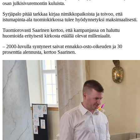
osan julkisivuremontin kuluista.
Syrjäpalo pitää tarkkaa kirjaa nimikkopaikoista ja toivoo, että
istumapinta-ala tuomiokirkossa tulee hyödynnetyksi maksimaalisesti.
Tuomiorovasti Saarinen kertoo, että kampanjassa on haluttu
huomioida erityisesti kirkosta etäällä olevat milleniaalit.
– 2000-luvulla syntyneet saivat ennakko-osto-oikeuden ja 30
prosenttia alennusta, kertoo Saarinen.