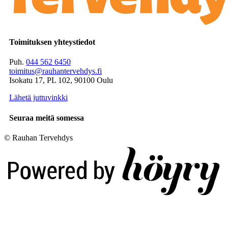
Toimituksen yhteystiedot
Puh.
044 562 6450
toimitus@rauhantervehdys.fi
Isokatu 17, PL 102, 90100 Oulu
Lähetä juttuvinkki
Seuraa meitä somessa
© Rauhan Tervehdys
Digi- ja mainostoimisto Höyry Rovaniemi ja Oulu