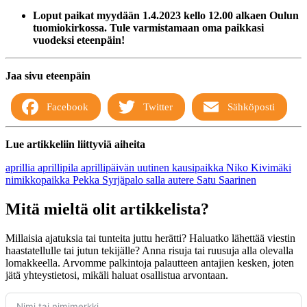
Loput paikat myydään 1.4.2023 kello 12.00 alkaen Oulun
tuomiokirkossa. Tule varmistamaan oma paikkasi
vuodeksi eteenpäin!
Jaa sivu eteenpäin
Facebook
Twitter
Sähköposti
Lue artikkeliin liittyviä aiheita
aprillia
aprillipila
aprillipäivän uutinen
kausipaikka
Niko Kivimäki
nimikkopaikka
Pekka Syrjäpalo
salla autere
Satu Saarinen
Mitä mieltä olit artikkelista?
Millaisia ajatuksia tai tunteita juttu herätti? Haluatko lähettää viestin
haastatellulle tai jutun tekijälle? Anna risuja tai ruusuja alla olevalla
lomakkeella. Arvomme palkintoja palautteen antajien kesken, joten
jätä yhteystietosi, mikäli haluat osallistua arvontaan.