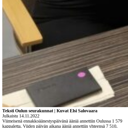
Teksti Oulun seurakunnat | Kuvat Elsi Salovaara
Julkaistu 14.11.2022
Viimeisenä ennakkoäänestyspäivänä ääniä annettiin Oulussa 1 579
kappaletta. Viiden päivän aikana ääniä annettiin yhteensä 7 510,