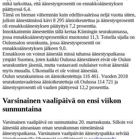
mikä tarkoittaa, että äänestysprosentti on ennakkoäänestyksen
päättyessä 6,4.
Tämä on hieman vähemmän kuin edellisvaaleissa neljä vuotta sitten,
jolloin äänestämässä kävi 8 295 äänioikeutettua ja äänestysprosentti
oli ennakkoäänestyksen päätyttyä 7,2 prosenttia.
Innokkaimmin äänestettiin tällä kertaa Kiimingin seurakunnassa,
jossa ennakkoäänestysprosentiksi muotoutui 11,3. Toisella sijalla on
Oulunsalon seurakunta, jossa äänestysprosentti on
ennakkoäänestyksen jälkeen 9,0.
Ennakkoon on voinut äänestää missä tahansa äänestyspaikassa
ympäri Suomea, joten kaikki Oulussa äänestäneet eivät ole Oulun
seurakuntien jäseniä, mutta vastaavasti oululaiset voivat äänestää
myös muualla. Ulkomailla ei ole voinut äänestää.
Oulun seurakunnissa on äänioikeutettuja 116 461. Vuoden 2018
seurakuntavaaleissa äänioikeutettuja oli Oulussa 114 721 ja
äänestysprosentti oli vaalien päättyessä 12,2 prosenttia.
Varsinainen vaalipäivä on ensi viikon
sunnuntaina
Varsinainen vaalipäivä on sunnuntaina 20. marraskuuta. Silloin voi
äänestää ainoastaan oman seurakunnan nimeämässä
äänestyspaikassa. Varsinaisen vaalipäivän äänestyspaikka selviää
äänioikeutetuille lähetetystä vaalikirjeestä ja
vaalisivustolta
.