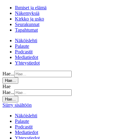
Ihmiset ja elämä
Näkemyksiä
Kirkko ja usko
Seurakunnat
Tapahtumat
Näköislehti
Palaute
Podcastit
Mediatiedot
Yhteystiedot
Hae...
Hae...
Hae
Hae...
Hae...
Siirry sisältöön
Näköislehti
Palaute
Podcastit
Mediatiedot
Yhteystiedot