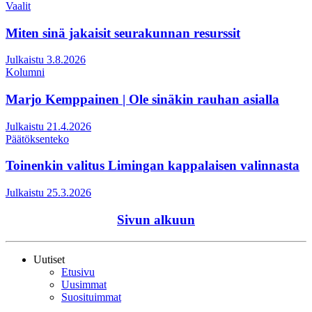
Vaalit
Miten sinä jakaisit seurakunnan resurssit
Julkaistu 3.8.2026
Kolumni
Marjo Kemppainen | Ole sinäkin rauhan asialla
Julkaistu 21.4.2026
Päätöksenteko
Toinenkin valitus Limingan kappalaisen valinnasta
Julkaistu 25.3.2026
Sivun alkuun
Uutiset
Etusivu
Uusimmat
Suosituimmat