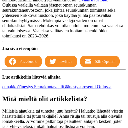
Oulussa vaaleilla valitaan jäsenet oman seurakunnan
seurakuntaneuvostoon, joka johtaa seurakunnan toimintaa sekä
yhteiseen kirkkovaltuustoon, joka käyttää ylintä päätösvaltaa
seurakuntayhtymässä. Molempia vaaleja varten on omat
ehdokaslistat. Sama ehdokas voi olla ehdolla molemmissa vaaleissa
tai vain toisessa. Vaaleissa valittavien luottamushenkilöiden
toimikausi on 2023–2026.
Jaa sivu eteenpäin
Facebook
Twitter
Sähköposti
Lue artikkeliin liittyviä aiheita
ennakkoäänestys
Seurakuntavaalit
äänestysprosentti Oulussa
Mitä mieltä olit artikkelista?
Millaisia ajatuksia tai tunteita juttu herätti? Haluatko lähettää viestin
haastatellulle tai jutun tekijälle? Anna risuja tai ruusuja alla olevalla
lomakkeella. Arvomme palkintoja palautteen antajien kesken, joten
jätä yhteystietosi, mikäli haluat osallistua arvontaan.