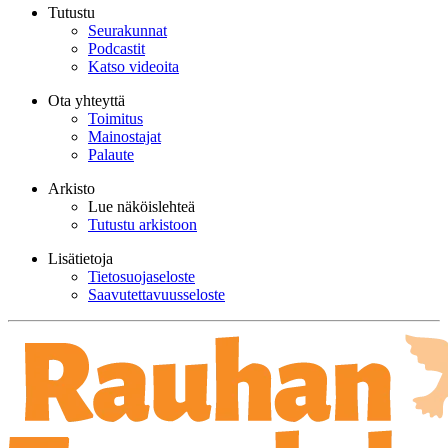
Tutustu
Seurakunnat
Podcastit
Katso videoita
Ota yhteyttä
Toimitus
Mainostajat
Palaute
Arkisto
Lue näköislehteä
Tutustu arkistoon
Lisätietoja
Tietosuojaseloste
Saavutettavuusseloste