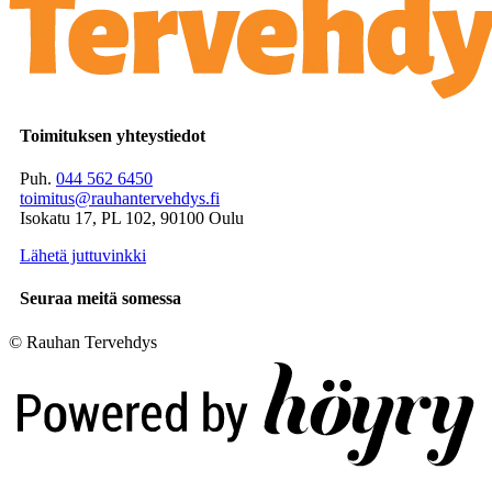
Toimituksen yhteystiedot
Puh.
044 562 6450
toimitus@rauhantervehdys.fi
Isokatu 17, PL 102, 90100 Oulu
Lähetä juttuvinkki
Seuraa meitä somessa
© Rauhan Tervehdys
Digi- ja mainostoimisto Höyry Rovaniemi ja Oulu