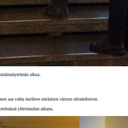
ääsiäisnäytelmän alkua.
nen saa valita itselleen mieluisen värisen sifonkihuivin.
ytelmässä yhteislaulun aikana.