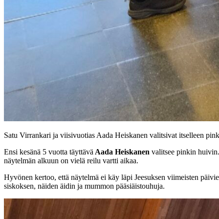
Satu Virrankari ja viisivuotias Aada Heiskanen valitsivat itselleen pin
Ensi kesänä 5 vuotta täyttävä
Aada Heiskanen
valitsee pinkin huiv
näytelmän alkuun on vielä reilu vartti aikaa.
Hyvönen kertoo, että näytelmä ei käy läpi Jeesuksen viimeisten päivie
siskoksen, näiden äidin ja mummon pääsiäistouhuja.