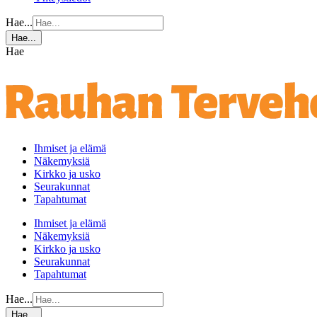
Hae...
Hae...
Hae
Ihmiset ja elämä
Näkemyksiä
Kirkko ja usko
Seurakunnat
Tapahtumat
Ihmiset ja elämä
Näkemyksiä
Kirkko ja usko
Seurakunnat
Tapahtumat
Hae...
Hae...