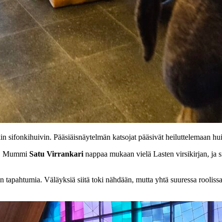
kin sifonkihuivin. Pääsiäisnäytelmän katsojat pääsivät heiluttelemaan hu
in. Mummi
Satu Virrankari
nappaa mukaan vielä Lasten virsikirjan, ja s
n tapahtumia. Väläyksiä siitä toki nähdään, mutta yhtä suuressa rooliss