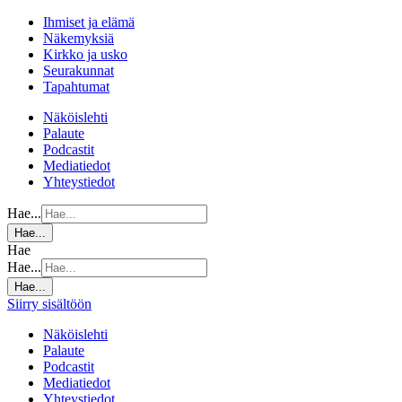
Ihmiset ja elämä
Näkemyksiä
Kirkko ja usko
Seurakunnat
Tapahtumat
Näköislehti
Palaute
Podcastit
Mediatiedot
Yhteystiedot
Hae...
Hae...
Hae
Hae...
Hae...
Siirry sisältöön
Näköislehti
Palaute
Podcastit
Mediatiedot
Yhteystiedot