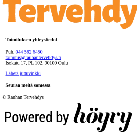
Toimituksen yhteystiedot
Puh.
044 562 6450
toimitus@rauhantervehdys.fi
Isokatu 17, PL 102, 90100 Oulu
Lähetä juttuvinkki
Seuraa meitä somessa
© Rauhan Tervehdys
Digi- ja mainostoimisto Höyry Rovaniemi ja Oulu