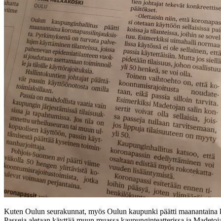
Kuten Oulun seurakunnat, myös Oulun kaupunki päätti maanantaina ko
Passeja aletaan käyttää muun muassa kaupunginteatterissa ja Madetoja