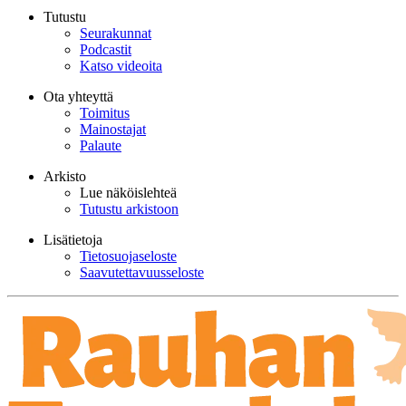
Tutustu
Seurakunnat
Podcastit
Katso videoita
Ota yhteyttä
Toimitus
Mainostajat
Palaute
Arkisto
Lue näköislehteä
Tutustu arkistoon
Lisätietoja
Tietosuojaseloste
Saavutettavuusseloste