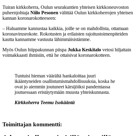
Tuiran kirkkoherra, Oulun seurakuntien yhteisen kirkkoneuvoston
puheenjohtaja
Niilo Pesonen
välittää Oulun kirkkoherrojen yhteisen
kannan koronarokotteeseen:
– Haluamme kannustaa kaikkia, joille se on mahdollista, ottamaan
koronavirusrokote. Rokotusten ja erilaisten rajoitustoimenpiteiden
kautta kannamme vastuuta lähimmäisistämme.
Myös Oulun hiippakunnan piispa
Jukka Keskitalo
vetosi hiljattain
voimakkaasti ihmisiin, että he ottaisivat koronarokotteen.
Tuntuisi hieman väärältä hankaloittaa juuri
ikääntyneiden osallistumismahdollisuuksia, koska he
ovat jo aiemmin joutuneet kärsijöiksi pandemiassa
joutuessaan eristäytymään muusta yhteiskunnasta.
Kirkkoherra Teemu Isokääntä
Toimittajan kommentti: