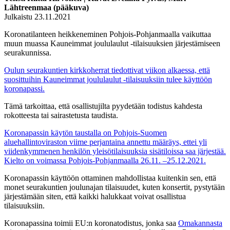
Lähtreenmaa (pääkuva)
Julkaistu 23.11.2021
Koronatilanteen heikkeneminen Pohjois-Pohjanmaalla vaikuttaa
muun muassa Kauneimmat joululaulut -tilaisuuksien järjestämiseen
seurakunnissa.
Oulun seurakuntien kirkkoherrat tiedottivat viikon alkaessa, että
suosittuihin Kauneimmat joululaulut -tilaisuuksiin tulee käyttöön
koronapassi.
Tämä tarkoittaa, että osallistujilta pyydetään todistus kahdesta
rokotteesta tai sairastetusta taudista.
Koronapassin käytön taustalla on Pohjois-Suomen
aluehallintoviraston viime perjantaina annettu määräys, ettei yli
viidenkymmenen henkilön yleisötilaisuuksia sisätiloissa saa järjestää.
Kielto on voimassa Pohjois-Pohjanmaalla 26.11. –25.12.2021.
Koronapassin käyttöön ottaminen mahdollistaa kuitenkin sen, että
monet seurakuntien joulunajan tilaisuudet, kuten konsertit, pystytään
järjestämään siten, että kaikki halukkaat voivat osallistua
tilaisuuksiin.
Koronapassina toimii EU:n koronatodistus, jonka saa
Omakannasta