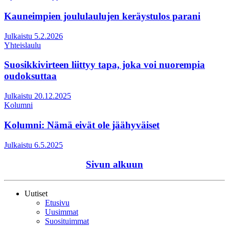
Kauneimpien joululaulujen keräystulos parani
Julkaistu 5.2.2026
Yhteislaulu
Suosikkivirteen liittyy tapa, joka voi nuorempia
oudoksuttaa
Julkaistu 20.12.2025
Kolumni
Kolumni: Nämä eivät ole jäähyväiset
Julkaistu 6.5.2025
Sivun alkuun
Uutiset
Etusivu
Uusimmat
Suosituimmat