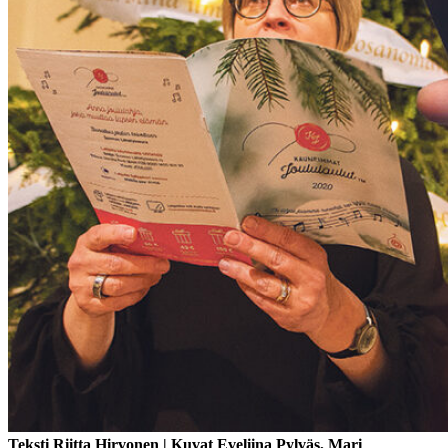
Teksti Riitta Hirvonen | Kuvat Eveliina Pylväs, Mari