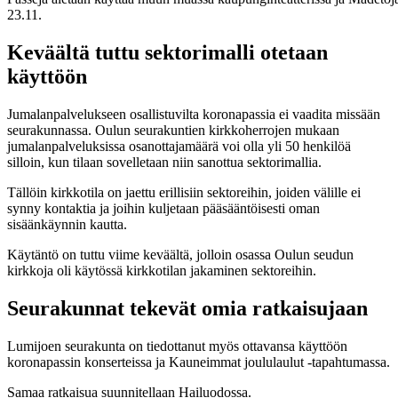
23.11.
Keväältä tuttu sektorimalli otetaan
käyttöön
Jumalanpalvelukseen osallistuvilta koronapassia ei vaadita missään
seurakunnassa. Oulun seurakuntien kirkkoherrojen mukaan
jumalanpalveluksissa osanottajamäärä voi olla yli 50 henkilöä
silloin, kun tilaan sovelletaan niin sanottua sektorimallia.
Tällöin kirkkotila on jaettu erillisiin sektoreihin, joiden välille ei
synny kontaktia ja joihin kuljetaan pääsääntöisesti oman
sisäänkäynnin kautta.
Käytäntö on tuttu viime keväältä, jolloin osassa Oulun seudun
kirkkoja oli käytössä kirkkotilan jakaminen sektoreihin.
Seurakunnat tekevät omia ratkaisujaan
Lumijoen seurakunta on tiedottanut myös ottavansa käyttöön
koronapassin konserteissa ja Kauneimmat joululaulut -tapahtumassa.
Samaa ratkaisua suunnitellaan Hailuodossa.