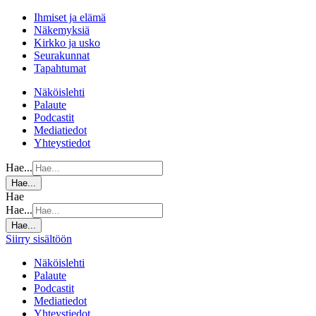
Ihmiset ja elämä
Näkemyksiä
Kirkko ja usko
Seurakunnat
Tapahtumat
Näköislehti
Palaute
Podcastit
Mediatiedot
Yhteystiedot
Hae...
Hae...
Hae
Hae...
Hae...
Siirry sisältöön
Näköislehti
Palaute
Podcastit
Mediatiedot
Yhteystiedot