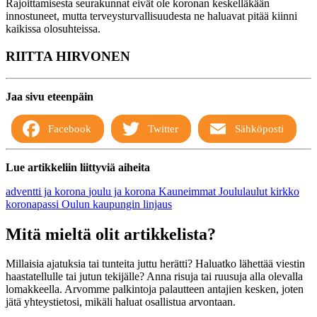
Rajoittamisesta seurakunnat eivät ole koronan keskelläkään
innostuneet, mutta terveysturvallisuudesta ne haluavat pitää kiinni
kaikissa olosuhteissa.
RIITTA HIRVONEN
Jaa sivu eteenpäin
Facebook
Twitter
Sähköposti
Lue artikkeliin liittyviä aiheita
adventti ja korona
joulu ja korona
Kauneimmat Joululaulut
kirkko
koronapassi
Oulun kaupungin linjaus
Mitä mieltä olit artikkelista?
Millaisia ajatuksia tai tunteita juttu herätti? Haluatko lähettää viestin
haastatellulle tai jutun tekijälle? Anna risuja tai ruusuja alla olevalla
lomakkeella. Arvomme palkintoja palautteen antajien kesken, joten
jätä yhteystietosi, mikäli haluat osallistua arvontaan.