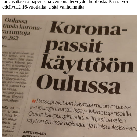
tai tarvittaessa paperisena versiona terveydenhuollosta. Passia voi
edellyttää 16-vuotiailta ja sitä vanhemmilta