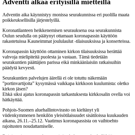
Adventti alkaa erityisillä mietteillä
Adventin aika käynnistyy monissa seurakunnissa eri puolilla maata
poikkeuksellisilla järjestelyillä.
Koronatilanteen heikkenemisen seurauksena osa seurakunnista
Oulun seudulla on päätynyt ottamaan koronapassin käyttöön
rakastetuissa Kauneimmat joululaulut -tilaisuuksissa ja konserteissa.
Koronapassin käyttöön ottaminen kirkon tilaisuuksissa herättää
vahvoja mielipiteitä puolesta ja vastaan. Tämä tiedetään
seurakuntien päättäjien parissa eikä minkäänlaisiin ratkaisuihin
päädytä kevyesti.
Seurakuntien palvelujen äärellä ei ole totuttu näkemään
”portinvartijoita” kysymässä vaikkapa kirkkoon kuulumista: oletko
kirkon jäsen?
Ehkä siksi ajatus koronapassin tarkastuksesta kirkkosalin ovella voi
hätkäyttää.
Pohjois-Suomen aluehallintovirasto on kieltänyt yli
viidenkymmenen henkilön yleisötilaisuudet sisätiloissa kuukauden
aikana, 26.11.–25.12. Vaatimus koronapassista on vaihtoehto
rajoitusten noudattamiselle.