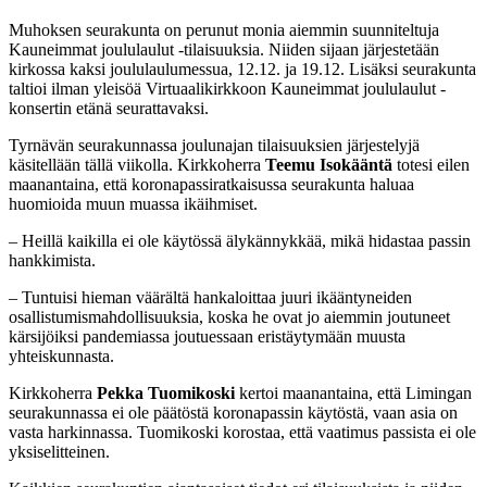
Muhoksen seurakunta on perunut monia aiemmin suunniteltuja
Kauneimmat joululaulut -tilaisuuksia. Niiden sijaan järjestetään
kirkossa kaksi joululaulumessua, 12.12. ja 19.12. Lisäksi seurakunta
taltioi ilman yleisöä Virtuaalikirkkoon Kauneimmat joululaulut -
konsertin etänä seurattavaksi.
Tyrnävän seurakunnassa joulunajan tilaisuuksien järjestelyjä
käsitellään tällä viikolla. Kirkkoherra
Teemu Isokääntä
totesi eilen
maanantaina, että koronapassiratkaisussa seurakunta haluaa
huomioida muun muassa ikäihmiset.
– Heillä kaikilla ei ole käytössä älykännykkää, mikä hidastaa passin
hankkimista.
– Tuntuisi hieman väärältä hankaloittaa juuri ikääntyneiden
osallistumismahdollisuuksia, koska he ovat jo aiemmin joutuneet
kärsijöiksi pandemiassa joutuessaan eristäytymään muusta
yhteiskunnasta.
Kirkkoherra
Pekka Tuomikoski
kertoi maanantaina, että Limingan
seurakunnassa ei ole päätöstä koronapassin käytöstä, vaan asia on
vasta harkinnassa. Tuomikoski korostaa, että vaatimus passista ei ole
yksiselitteinen.