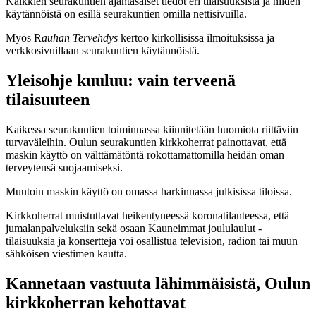
Kaikkien seurakuntien ajantasaiset tiedot eri tilaisuuksista ja niiden
käytännöistä on esillä seurakuntien omilla nettisivuilla.
Myös R
auhan Tervehdys
kertoo kirkollisissa ilmoituksissa ja
verkkosivuillaan seurakuntien käytännöistä.
Yleisohje kuuluu: vain terveenä
tilaisuuteen
Kaikessa seurakuntien toiminnassa kiinnitetään huomiota riittäviin
turvaväleihin. Oulun seurakuntien kirkkoherrat painottavat, että
maskin käyttö on välttämätöntä rokottamattomilla heidän oman
terveytensä suojaamiseksi.
Muutoin maskin käyttö on omassa harkinnassa julkisissa tiloissa.
Kirkkoherrat muistuttavat heikentyneessä koronatilanteessa, että
jumalanpalveluksiin sekä osaan Kauneimmat joululaulut -
tilaisuuksia ja konsertteja voi osallistua television, radion tai muun
sähköisen viestimen kautta.
Kannetaan vastuuta lähimmäisistä, Oulun
kirkkoherran kehottavat