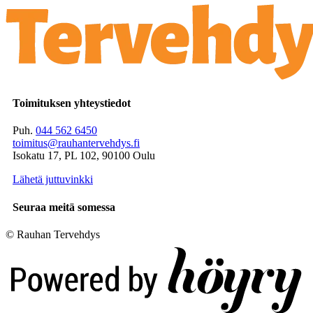
Toimituksen yhteystiedot
Puh.
044 562 6450
toimitus@rauhantervehdys.fi
Isokatu 17, PL 102, 90100 Oulu
Lähetä juttuvinkki
Seuraa meitä somessa
© Rauhan Tervehdys
Digi- ja mainostoimisto Höyry Rovaniemi ja Oulu