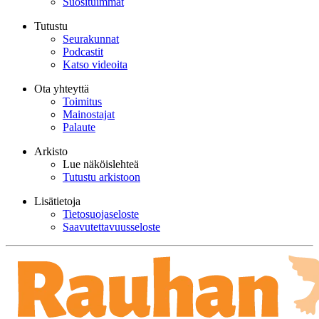
Suosituimmat
Tutustu
Seurakunnat
Podcastit
Katso videoita
Ota yhteyttä
Toimitus
Mainostajat
Palaute
Arkisto
Lue näköislehteä
Tutustu arkistoon
Lisätietoja
Tietosuojaseloste
Saavutettavuusseloste