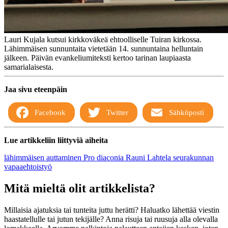
Lauri Kujala kutsui kirkkoväkeä ehtoolliselle Tuiran kirkossa.
Lähimmäisen sunnuntaita vietetään 14. sunnuntaina helluntain
jälkeen. Päivän evankeliumiteksti kertoo tarinan laupiaasta
samarialaisesta.
Jaa sivu eteenpäin
Facebook
Twitter
Sähköposti
Lue artikkeliin liittyviä aiheita
lähimmäisen auttaminen
Pro diaconia
Rauni Lahtela
seurakunnan
vapaaehtoistyö
Mitä mieltä olit artikkelista?
Millaisia ajatuksia tai tunteita juttu herätti? Haluatko lähettää viestin
haastatellulle tai jutun tekijälle? Anna risuja tai ruusuja alla olevalla