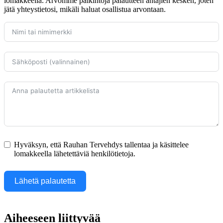
lomakkeella. Arvomme palkintoja palautteen antajien kesken, joten
jätä yhteystietosi, mikäli haluat osallistua arvontaan.
Hyväksyn, että Rauhan Tervehdys tallentaa ja käsittelee
lomakkeella lähetettäviä henkilötietoja.
Lähetä palautetta
Aiheeseen liittyvää