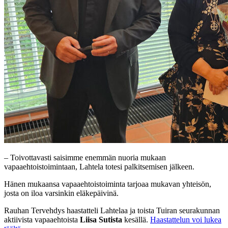
– Toivottavasti saisimme enemmän nuoria mukaan
vapaaehtoistoimintaan, Lahtela totesi palkitsemisen jälkeen.
Hänen mukaansa vapaaehtoistoiminta tarjoaa mukavan yhteisön,
josta on iloa varsinkin eläkepäivinä.
Rauhan Tervehdys haastatteli Lahtelaa ja toista Tuiran seurakunnan
aktiivista vapaaehtoista
Liisa Sutista
kesällä.
Haastattelun voi lukea