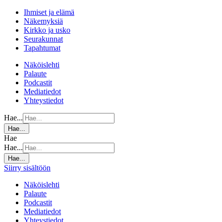
Ihmiset ja elämä
Näkemyksiä
Kirkko ja usko
Seurakunnat
Tapahtumat
Näköislehti
Palaute
Podcastit
Mediatiedot
Yhteystiedot
Hae...
Hae...
Hae
Hae...
Hae...
Siirry sisältöön
Näköislehti
Palaute
Podcastit
Mediatiedot
Yhteystiedot