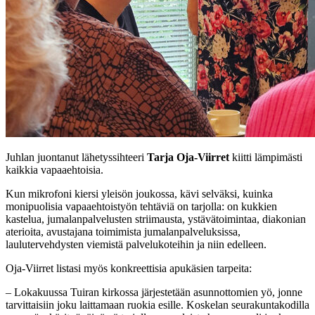
Juhlan juontanut lähetyssihteeri
Tarja Oja-Viirret
kiitti lämpimästi
kaikkia vapaaehtoisia.
Kun mikrofoni kiersi yleisön joukossa, kävi selväksi, kuinka
monipuolisia vapaaehtoistyön tehtäviä on tarjolla: on kukkien
kastelua, jumalanpalvelusten striimausta, ystävätoimintaa, diakonian
aterioita, avustajana toimimista jumalanpalveluksissa,
laulutervehdysten viemistä palvelukoteihin ja niin edelleen.
Oja-Viirret listasi myös konkreettisia apukäsien tarpeita:
– Lokakuussa Tuiran kirkossa järjestetään asunnottomien yö, jonne
tarvittaisiin joku laittamaan ruokia esille. Koskelan seurakuntakodilla