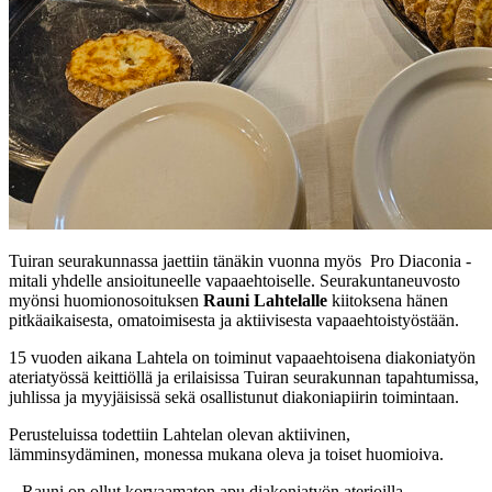
Tuiran seurakunnassa jaettiin tänäkin vuonna myös Pro Diaconia -
mitali yhdelle ansioituneelle vapaaehtoiselle. Seurakuntaneuvosto
myönsi huomionosoituksen
Rauni Lahtelalle
kiitoksena hänen
pitkäaikaisesta, omatoimisesta ja aktiivisesta vapaaehtoistyöstään.
15 vuoden aikana Lahtela on toiminut vapaaehtoisena diakoniatyön
ateriatyössä keittiöllä ja erilaisissa Tuiran seurakunnan tapahtumissa,
juhlissa ja myyjäisissä sekä osallistunut diakoniapiirin toimintaan.
Perusteluissa todettiin Lahtelan olevan aktiivinen,
lämminsydäminen, monessa mukana oleva ja toiset huomioiva.
– Rauni on ollut korvaamaton apu diakoniatyön aterioilla,