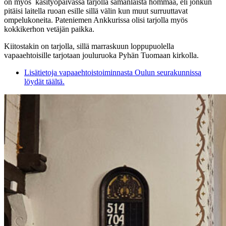
on myös käsityöpäivässä tarjolla samanlaista hommaa, eli jonkun
pitäisi laitella ruoan esille sillä välin kun muut surruuttavat
ompelukoneita. Pateniemen Ankkurissa olisi tarjolla myös
kokkikerhon vetäjän paikka.
Kiitostakin on tarjolla, sillä marraskuun loppupuolella
vapaaehtoisille tarjotaan jouluruoka Pyhän Tuomaan kirkolla.
Lisätietoja vapaaehtoistoiminnasta Oulun seurakunnissa
löydät täältä.