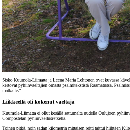
Sisko Kuumola-Liimatta ja Leena Maria Lehtonen ovat kuvassa kävelyl
kertovat pyhiinvaeltajien omasta psalmitekstistä Raamatussa. Psalmiss
matkalle.”
Liikkeellä oli kokenut vaeltaja
Kuumola-Liimatta ei ollut kesällä sattumalta uudella Oulujoen pyhiinva
Compostelan pyhiinvaellusretkellä.
Toinen pitkä, noin sadan kilometrin mittaisen reitti taittui hiihtäen Kilpi