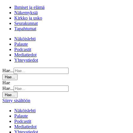
Ihmiset ja elämä
Näkemyksiä
Kirkko ja usko
Seurakunnat
Tapahtumat
Näköislehti
Palaute
Podcastit
Mediatiedot
Yhteystiedot
Hae...
Hae...
Hae
Hae...
Hae...
Siirry sisältöön
Näköislehti
Palaute
Podcastit
Mediatiedot
Yhteystiedot