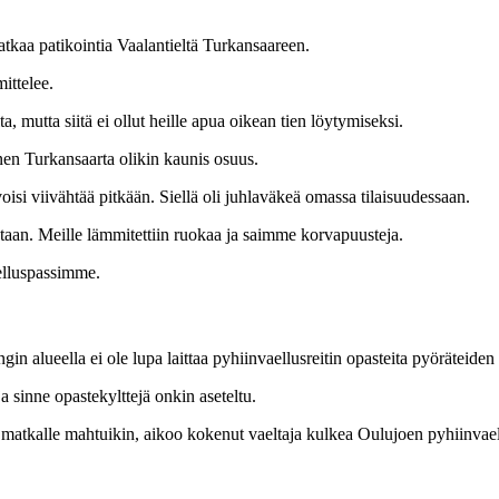
jatkaa patikointia Vaalantieltä Turkansaareen.
ittelee.
, mutta siitä ei ollut heille apua oikean tien löytymiseksi.
nen Turkansaarta olikin kaunis osuus.
voisi viivähtää pitkään. Siellä oli juhlaväkeä omassa tilaisuudessaan.
taan. Meille lämmitettiin ruokaa ja saimme korvapuusteja.
elluspassimme.
 alueella ei ole lupa laittaa pyhiinvaellusreitin opasteita pyöräteiden v
a sinne opastekylttejä onkin aseteltu.
matkalle mahtuikin, aikoo kokenut vaeltaja kulkea Oulujoen pyhiinvael