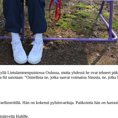
lä Lintulammenpuistossa Oulussa, mutta yhdessä he ovat tehneet pitkiä
a 84 sanotaan: ”Onnellisia ne, jotka saavat voimansa Sinusta, ne, jotka 
ellusreitillä. Hän on kokenut pyhiinvaeltaja. Patikointia hän on harras
sjärveltä Haltille.