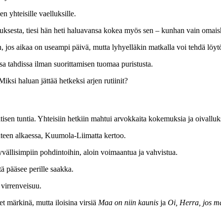
 yhteisille vaelluksille.
ksesta, tiesi hän heti haluavansa kokea myös sen – kunhan vain omaisho
n, jos aikaa on useampi päivä, mutta lyhyelläkin matkalla voi tehdä löyt
ssa tahdissa ilman suorittamisen tuomaa puristusta.
iksi haluan jättää hetkeksi arjen rutiinit?
sen tuntia. Yhteisiin hetkiin mahtui arvokkaita kokemuksia ja oivalluk
ateen alkaessa, Kuumola-Liimatta kertoo.
syvällisimpiin pohdintoihin, aloin voimaantua ja vahvistua.
ttä pääsee perille saakka.
 virrenveisuu.
eet märkinä, mutta iloisina virsiä
Maa on niin kaunis
ja
Oi, Herra, jos 