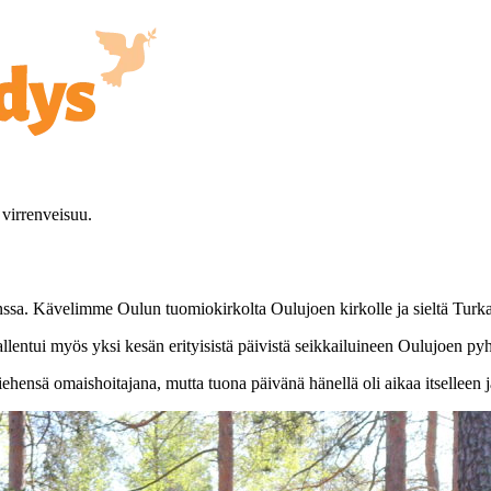
 virrenveisuu.
nssa. Kävelimme Oulun tuomiokirkolta Oulujoen kirkolle ja sieltä Turk
allentui myös yksi kesän erityisistä päivistä seikkailuineen Oulujoen pyhi
ensä omaishoitajana, mutta tuona päivänä hänellä oli aikaa itselleen j