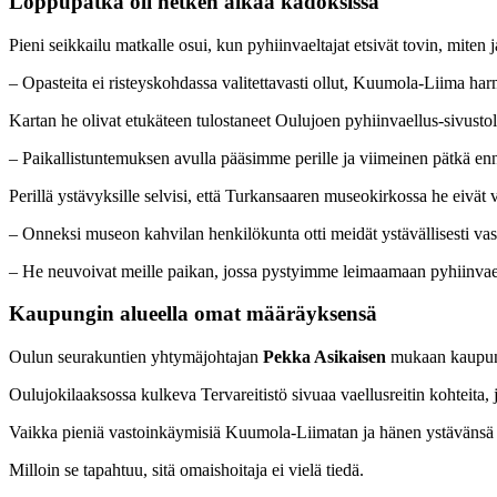
Loppupätkä oli hetken aikaa kadoksissa
Pieni seikkailu matkalle osui, kun pyhiinvaeltajat etsivät tovin, miten 
– Opasteita ei risteyskohdassa valitettavasti ollut, Kuumola-Liima harm
Kartan he olivat etukäteen tulostaneet Oulujoen pyhiinvaellus-sivustolta
– Paikallistuntemuksen avulla pääsimme perille ja viimeinen pätkä en
Perillä ystävyksille selvisi, että Turkansaaren museokirkossa he eivät 
– Onneksi museon kahvilan henkilökunta otti meidät ystävällisesti vas
– He neuvoivat meille paikan, jossa pystyimme leimaamaan pyhiinva
Kaupungin alueella omat määräyksensä
Oulun seurakuntien yhtymäjohtajan
Pekka Asikaisen
mukaan kaupungin
Oulujokilaaksossa kulkeva Tervareitistö sivuaa vaellusreitin kohteita, j
Vaikka pieniä vastoinkäymisiä Kuumola-Liimatan ja hänen ystävänsä 
Milloin se tapahtuu, sitä omaishoitaja ei vielä tiedä.