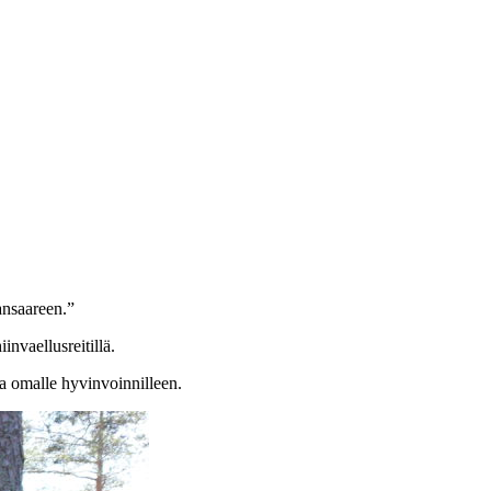
ansaareen.”
invaellusreitillä.
a omalle hyvinvoinnilleen.