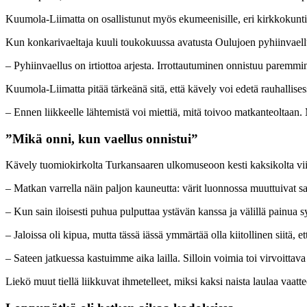
Kuumola-Liimatta on osallistunut myös ekumeenisille, eri kirkkokuntien
Kun konkarivaeltaja kuuli toukokuussa avatusta Oulujoen pyhiinvaellu
– Pyhiinvaellus on irtiottoa arjesta. Irrottautuminen onnistuu paremmi
Kuumola-Liimatta pitää tärkeänä sitä, että kävely voi edetä rauhallise
– Ennen liikkeelle lähtemistä voi miettiä, mitä toivoo matkanteoltaan. M
”Mikä onni, kun vaellus onnistui”
Kävely tuomiokirkolta Turkansaaren ulkomuseoon kesti kaksikolta viiti
– Matkan varrella näin paljon kauneutta: värit luonnossa muuttuivat s
– Kun sain iloisesti puhua pulputtaa ystävän kanssa ja välillä painua 
– Jaloissa oli kipua, mutta tässä iässä ymmärtää olla kiitollinen siitä, e
– Sateen jatkuessa kastuimme aika lailla. Silloin voimia toi virvoittava
Liekö muut tiellä liikkuvat ihmetelleet, miksi kaksi naista laulaa vaatt