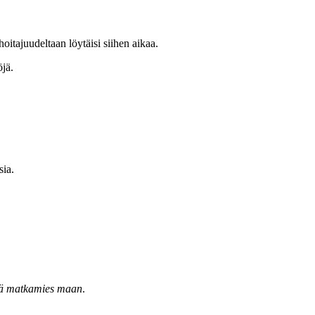
itajuudeltaan löytäisi siihen aikaa.
öjä.
sia.
mä matkamies maan
.