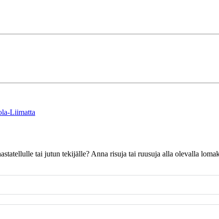
la-Liimatta
 haastatellulle tai jutun tekijälle? Anna risuja tai ruusuja alla olevalla l