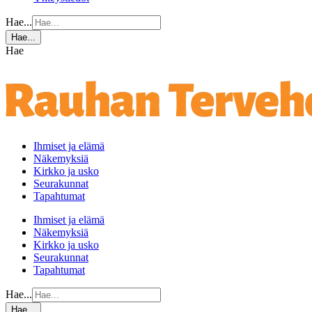
Hae...
Hae...
Hae
Ihmiset ja elämä
Näkemyksiä
Kirkko ja usko
Seurakunnat
Tapahtumat
Ihmiset ja elämä
Näkemyksiä
Kirkko ja usko
Seurakunnat
Tapahtumat
Hae...
Hae...