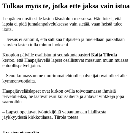
Tulkaa myös te, jotka ette jaksa vain istua
Leppänen nosti esille lasten läsnäolon messussa. Hän totesi, että
lapsia ei pidä jumalanpalveluksessa vain sietää, vaan heistä tulee
iloita.
– Jeesus ei sanonut, että sallikaa hiljaisten ja mielellään paikallaan
istuvien lasten tulla minun luokseni.
Kuopion päiville osallistunut seurakuntapastori
Kaija Tiirola
kertoo, että Haapajärvellä lapset osallistuvat messuun muun muassa
ehtoollispalvelijoina.
– Seurakunnassamme nuorimmat ehtoollispalvelijat ovat olleet alle
kymmenvuotiaita.
Haapajärveläislapset ovat kirkon ovilla toivottamassa ihmisiä
tervetulleiksi, he laativat esirukousaiheita ja antavat vinkkejä jopa
saarnoihin.
– Lapset opettavat työntekijöitä vapautumaan liiallisesta
jäykkyydestä kirkkotilassa, Tiirola toteaa.
Jaa sivu eteenpäin