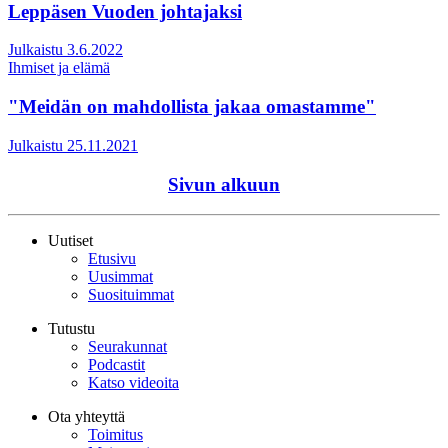
Leppäsen Vuoden johtajaksi
Julkaistu 3.6.2022
Ihmiset ja elämä
"Meidän on mahdollista jakaa omastamme"
Julkaistu 25.11.2021
Sivun alkuun
Uutiset
Etusivu
Uusimmat
Suosituimmat
Tutustu
Seurakunnat
Podcastit
Katso videoita
Ota yhteyttä
Toimitus