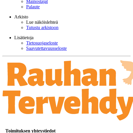
Mainostajat
Palaute
Arkisto
Lue näköislehteä
Tutustu arkistoon
Lisätietoja
Tietosuojaseloste
Saavutettavuusseloste
Toimituksen yhteystiedot