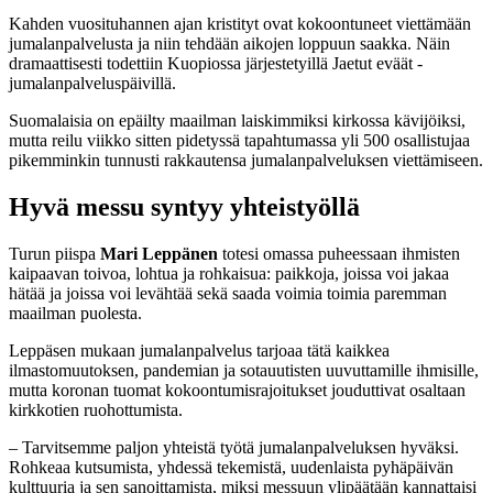
Kahden vuosituhannen ajan kristityt ovat kokoontuneet viettämään
jumalanpalvelusta ja niin tehdään aikojen loppuun saakka. Näin
dramaattisesti todettiin Kuopiossa järjestetyillä Jaetut eväät -
jumalanpalveluspäivillä.
Suomalaisia on epäilty maailman laiskimmiksi kirkossa kävijöiksi,
mutta reilu viikko sitten pidetyssä tapahtumassa yli 500 osallistujaa
pikemminkin tunnusti rakkautensa jumalanpalveluksen viettämiseen.
Hyvä messu syntyy yhteistyöllä
Turun piispa
Mari Leppänen
totesi omassa puheessaan ihmisten
kaipaavan toivoa, lohtua ja rohkaisua: paikkoja, joissa voi jakaa
hätää ja joissa voi levähtää sekä saada voimia toimia paremman
maailman puolesta.
Leppäsen mukaan jumalanpalvelus tarjoaa tätä kaikkea
ilmastomuutoksen, pandemian ja sotauutisten uuvuttamille ihmisille,
mutta koronan tuomat kokoontumisrajoitukset jouduttivat osaltaan
kirkkotien ruohottumista.
– Tarvitsemme paljon yhteistä työtä jumalanpalveluksen hyväksi.
Rohkeaa kutsumista, yhdessä tekemistä, uudenlaista pyhäpäivän
kulttuuria ja sen sanoittamista, miksi messuun ylipäätään kannattaisi