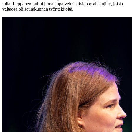
tulla, Leppänen puhui jumalanpalveluspäivien osallistujille, joista
valtaosa oli seurakunnan työntekijöitä.