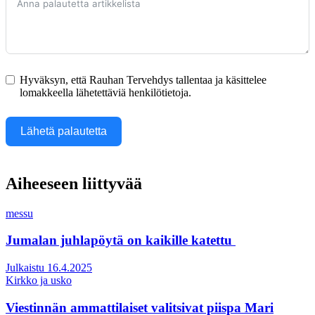
Hyväksyn, että Rauhan Tervehdys tallentaa ja käsittelee
lomakkeella lähetettäviä henkilötietoja.
Lähetä palautetta
Aiheeseen liittyvää
messu
Jumalan juhlapöytä on kaikille katettu
Julkaistu 16.4.2025
Kirkko ja usko
Viestinnän ammattilaiset valitsivat piispa Mari