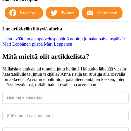
Facebook
Twitter
Sähköposti
Lue artikkeliin liittyviä aiheita
jaetut eväät
jumalanpalveluspäivät
Kuopion jumalanpalveluspäivät
Mari Leppänen
piispa Mari Leppänen
Mitä mieltä olit artikkelista?
Millaisia ajatuksia tai tunteita juttu herätti? Haluatko lähettää viestin
haastatellulle tai jutun tekijälle? Anna risuja tai ruusuja alla olevalla
lomakkeella. Arvomme palkintoja palautteen antajien kesken, joten
jätä yhteystietosi, mikäli haluat osallistua arvontaan.