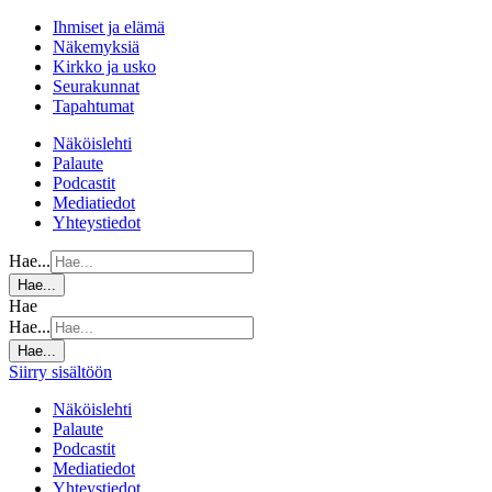
Ihmiset ja elämä
Näkemyksiä
Kirkko ja usko
Seurakunnat
Tapahtumat
Näköislehti
Palaute
Podcastit
Mediatiedot
Yhteystiedot
Hae...
Hae...
Hae
Hae...
Hae...
Siirry sisältöön
Näköislehti
Palaute
Podcastit
Mediatiedot
Yhteystiedot