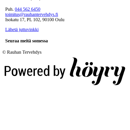
Puh.
044 562 6450
toimitus@rauhantervehdys.fi
Isokatu 17, PL 102, 90100 Oulu
Lähetä juttuvinkki
Seuraa meitä somessa
© Rauhan Tervehdys
Digi- ja mainostoimisto Höyry Rovaniemi ja Oulu