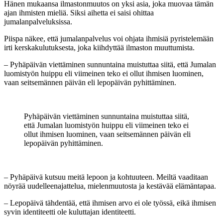
Hänen mukaansa ilmastonmuutos on yksi asia, joka muovaa tämän
ajan ihmisten mieliä. Siksi aihetta ei saisi ohittaa
jumalanpalveluksissa.
Piispa näkee, että jumalanpalvelus voi ohjata ihmisiä pyristelemään
irti kerskakulutuksesta, joka kiihdyttää ilmaston muuttumista.
– Pyhäpäivän viettäminen sunnuntaina muistuttaa siitä, että Jumalan
luomistyön huippu eli viimeinen teko ei ollut ihmisen luominen,
vaan seitsemännen päivän eli lepopäivän pyhittäminen.
Pyhäpäivän viettäminen sunnuntaina muistuttaa siitä,
että Jumalan luomistyön huippu eli viimeinen teko ei
ollut ihmisen luominen, vaan seitsemännen päivän eli
lepopäivän pyhittäminen.
– Pyhäpäivä kutsuu meitä lepoon ja kohtuuteen. Meiltä vaaditaan
nöyrää uudelleenajattelua, mielenmuutosta ja kestävää elämäntapaa.
– Lepopäivä tähdentää, että ihmisen arvo ei ole työssä, eikä ihmisen
syvin identiteetti ole kuluttajan identiteetti.