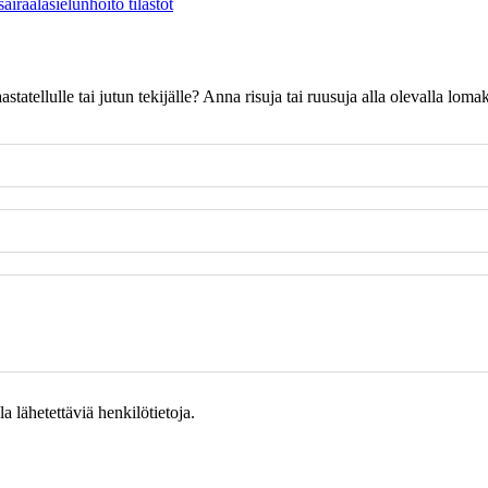
sairaalasielunhoito
tilastot
 haastatellulle tai jutun tekijälle? Anna risuja tai ruusuja alla olevalla l
 lähetettäviä henkilötietoja.