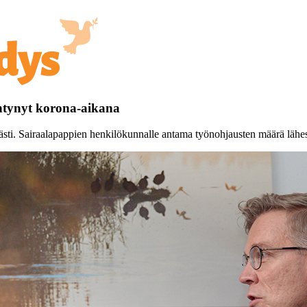
äntynyt korona-aikana
ästi. Sairaalapappien henkilökunnalle antama työnohjausten määrä lähes