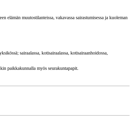
seen elämän muutostilanteissa, vakavassa sairastumisessa ja kuoleman
ksikössä; sairaalassa, kotisairaalassa, kotisairaanhoidossa,
lakin paikkakunnalla myös seurakuntapapit.