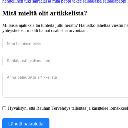
hengellinen tuki sairaalassa
mitä pappi tekee sairaalassa
sairaalapappi
Mitä mieltä olit artikkelista?
Millaisia ajatuksia tai tunteita juttu herätti? Haluatko lähettää viestin
yhteystietosi, mikäli haluat osallistua arvontaan.
Hyväksyn, että Rauhan Tervehdys tallentaa ja käsittelee lomakkeella
Lähetä palautetta