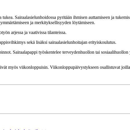
ta tukea. Sairaalasielunhoidossa pyritään ihmisen auttamiseen ja tukemi
 ymmärtämiseen ja merkityksellisyyden löytämiseen.
ön arjessa ja vaativissa tilanteissa.
appisvihkimys sekä lisäksi sairaalasielunhoitajan erityiskoulutus.
innot. Sairaalapappi työskentelee terveydenhuollon tai sosiaalihuollon y
stävät myös viikonloppuisin. Viikonloppupäivystykseen osallistuvat joil