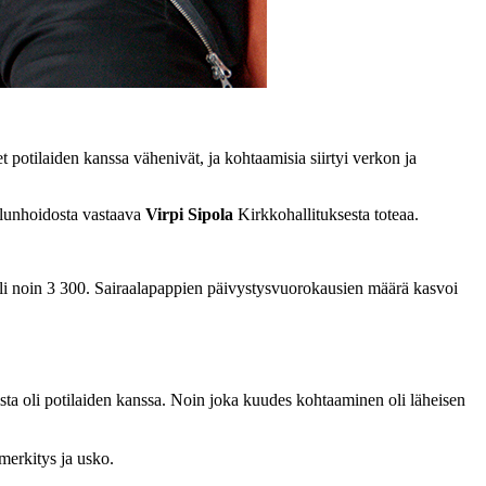
otilaiden kanssa vähenivät, ja kohtaamisia siirtyi verkon ja
ielunhoidosta vastaava
Virpi Sipola
Kirkkohallituksesta toteaa.
oli noin 3 300. Sairaalapappien päivystysvuorokausien määrä kasvoi
sta oli potilaiden kanssa. Noin joka kuudes kohtaaminen oli läheisen
nmerkitys ja usko.