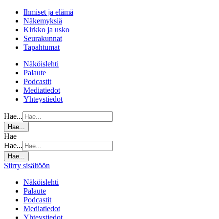
Ihmiset ja elämä
Näkemyksiä
Kirkko ja usko
Seurakunnat
Tapahtumat
Näköislehti
Palaute
Podcastit
Mediatiedot
Yhteystiedot
Hae...
Hae...
Hae
Hae...
Hae...
Siirry sisältöön
Näköislehti
Palaute
Podcastit
Mediatiedot
Yhteystiedot