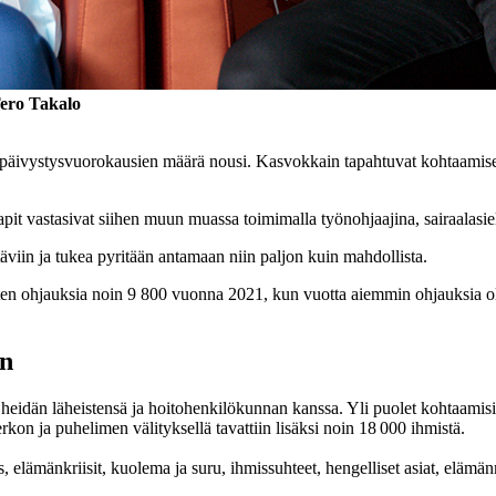
Tero Takalo
äivystysvuorokausien määrä nousi. Kasvokkain tapahtuvat kohtaamiset p
apit vastasivat siihen muun muassa toimimalla työnohjaajina, sairaalas
äviin ja tukea pyritään antamaan niin paljon kuin mahdollista.
oisten ohjauksia noin 9 800 vuonna 2021, kun vuotta aiemmin ohjauksia 
en
 heidän läheistensä ja hoitohenkilökunnan kanssa. Yli puolet kohtaamisi
kon ja puhelimen välityksellä tavattiin lisäksi noin 18 000 ihmistä.
, elämänkriisit, kuolema ja suru, ihmissuhteet, hengelliset asiat, elämä