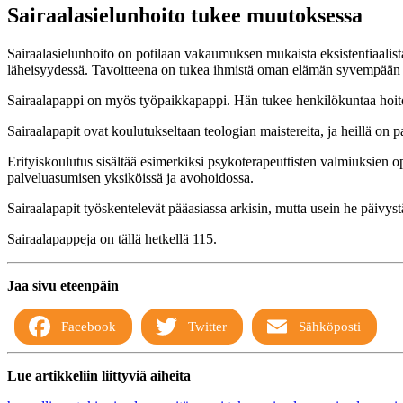
Sairaalasielunhoito tukee muutoksessa
Sairaalasielunhoito on potilaan vakaumuksen mukaista eksistentiaalis
läheisyydessä. Tavoitteena on tukea ihmistä oman elämän syvempään
Sairaalapappi on myös työpaikkapappi. Hän tukee henkilökuntaa hoitoty
Sairaalapapit ovat koulutukseltaan teologian maistereita, ja heillä on p
Erityiskoulutus sisältää esimerkiksi psykoterapeuttisten valmiuksien op
palveluasumisen yksiköissä ja avohoidossa.
Sairaalapapit työskentelevät pääasiassa arkisin, mutta usein he päivy
Sairaalapappeja on tällä hetkellä 115.
Jaa sivu eteenpäin
Facebook
Twitter
Sähköposti
Lue artikkeliin liittyviä aiheita