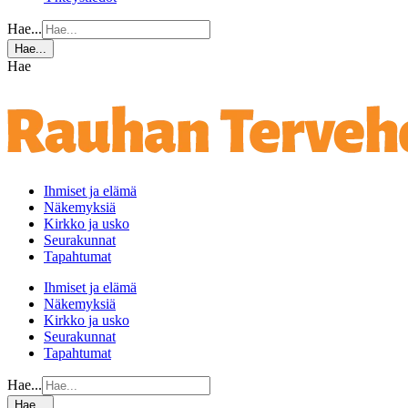
Hae...
Hae...
Hae
Ihmiset ja elämä
Näkemyksiä
Kirkko ja usko
Seurakunnat
Tapahtumat
Ihmiset ja elämä
Näkemyksiä
Kirkko ja usko
Seurakunnat
Tapahtumat
Hae...
Hae...