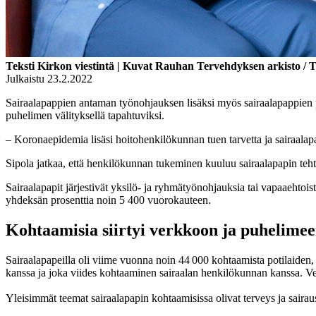
Teksti Kirkon viestintä | Kuvat Rauhan Tervehdyksen arkisto / 
Julkaistu 23.2.2022
Sairaalapappien antaman työnohjauksen lisäksi myös sairaalapappien p
puhelimen välityksellä tapahtuviksi.
– Koronaepidemia lisäsi hoitohenkilökunnan tuen tarvetta ja sairaalap
Sipola jatkaa, että henkilökunnan tukeminen kuuluu sairaalapapin teht
Sairaalapapit järjestivät yksilö- ja ryhmätyönohjauksia tai vapaaeht
yhdeksän prosenttia noin 5 400 vuorokauteen.
Kohtaamisia siirtyi verkkoon ja puhelime
Sairaalapapeilla oli viime vuonna noin 44 000 kohtaamista potilaiden,
kanssa ja joka viides kohtaaminen sairaalan henkilökunnan kanssa. Ver
Yleisimmät teemat sairaalapapin kohtaamisissa olivat terveys ja sairaus