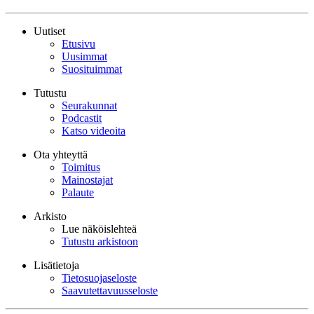
Uutiset
Etusivu
Uusimmat
Suosituimmat
Tutustu
Seurakunnat
Podcastit
Katso videoita
Ota yhteyttä
Toimitus
Mainostajat
Palaute
Arkisto
Lue näköislehteä
Tutustu arkistoon
Lisätietoja
Tietosuojaseloste
Saavutettavuusseloste