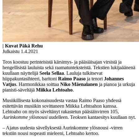
| Kuvat Päkä Rehu
Julkaistu 1.4.2021
Teos koostuu perinteisistä kärsimys- ja pääsiäisajan virsistä ja
hengellisistä lauluista sekä raamatunteksteistä. Tekstien lukijaäänenä
kuullaan näyttelijä
Seela Sellaa
. Lauluja tulkitsevat
hiippakuntasihteeri, baritoni
Raimo Paaso
ja tenori
Johannes
Vatjus
. Harmonikkaa soittaa
Niko Mäenalanen
ja pianoa ja urkuja
pianisti-säveltäjä
Miikka Lehtoaho
.
Musiikillisesta kokonaisuudesta vastaa Raimo Paaso yhdessä
esitettävän musiikin sovittaneen Miikka Lehtoahon kanssa.
Lehtoaho on myös säveltänyt rakastetun pääsiäisvirren 105,
Aurinkomme ylösnousi
uudelleen. Teoksen kantaesitys kuullaan nyt.
– Ajatus uudesta sävellyksestä Aurinkomme ylösnousi -virren
tekstiin nousi nopeasti mieleeni, Lehtoaho kertoo.