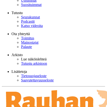
Uusimmat
Suosituimmat
Tutustu
Seurakunnat
Podcastit
Katso videoita
Ota yhteyttä
Toimitus
Mainostajat
Palaute
Arkisto
Lue näköislehteä
Tutustu arkistoon
Lisätietoja
Tietosuojaseloste
Saavutettavuusseloste