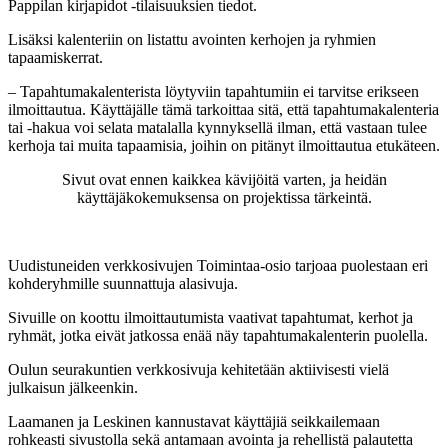
Pappilan kirjapidot -tilaisuuksien tiedot.
Lisäksi kalenteriin on listattu avointen kerhojen ja ryhmien
tapaamiskerrat.
– Tapahtumakalenterista löytyviin tapahtumiin ei tarvitse erikseen
ilmoittautua. Käyttäjälle tämä tarkoittaa sitä, että tapahtumakalenteria
tai -hakua voi selata matalalla kynnyksellä ilman, että vastaan tulee
kerhoja tai muita tapaamisia, joihin on pitänyt ilmoittautua etukäteen.
Sivut ovat ennen kaikkea kävijöitä varten, ja heidän
käyttäjäkokemuksensa on projektissa tärkeintä.
Uudistuneiden verkkosivujen Toimintaa-osio tarjoaa puolestaan eri
kohderyhmille suunnattuja alasivuja.
Sivuille on koottu ilmoittautumista vaativat tapahtumat, kerhot ja
ryhmät, jotka eivät jatkossa enää näy tapahtumakalenterin puolella.
Oulun seurakuntien verkkosivuja kehitetään aktiivisesti vielä
julkaisun jälkeenkin.
Laamanen ja Leskinen kannustavat käyttäjiä seikkailemaan
rohkeasti sivustolla sekä antamaan avointa ja rehellistä palautetta