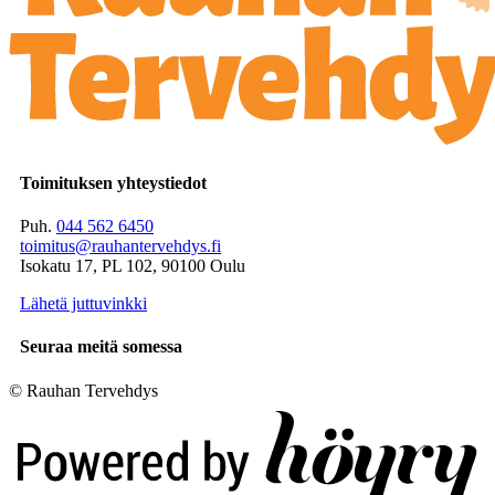
Toimituksen yhteystiedot
Puh.
044 562 6450
toimitus@rauhantervehdys.fi
Isokatu 17, PL 102, 90100 Oulu
Lähetä juttuvinkki
Seuraa meitä somessa
© Rauhan Tervehdys
Digi- ja mainostoimisto Höyry Rovaniemi ja Oulu