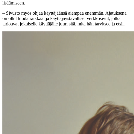
lisäämiseen.
– Sivusto myös ohjaa käyttäjäänsä aiempaa enemmän. Ajatuksena
on ollut luoda raikkaat ja käyttäjäystävälliset verkkosivut, jotka
tarjoavat jokaiselle käyttäjälle juuri sitä, mitä hän tarvitsee ja etsii.