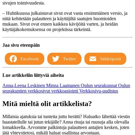
sivujen toimivuudesta.
– Huhtikuussa julkaistavat sivut ovat vasta ensimmäinen versio, ja
niitä kehitetään palautteen ja käyttäjiltä saatujen huomioiden
mukaan. Sivut ovat ennen kaikkea kävijöitä varten, ja heidän
käyttäjäkokemuksensa on projektissa tärkeintä.
Jaa sivu eteenpäin
Facebook
Twitter
Sähköposti
Lue artikkeliin liittyviä aiheita
Anna-Leena Leskinen
Minna Laamanen
Oulun seurakunnat
Oulun
seurakuntien verkkosivut
verkkoasiointi
Verkkosivu-uudistus
Mitä mieltä olit artikkelista?
Millaisia ajatuksia tai tunteita juttu herätti? Haluatko lähettää viestin
haastatellulle tai jutun tekijälle? Anna risuja tai ruusuja alla olevalla
lomakkeella. Arvomme palkintoja palautteen antajien kesken, joten
jätä yhteystietosi, mikäli haluat osallistua arvontaan.