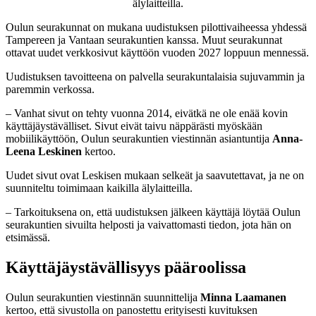
älylaitteilla.
Oulun seurakunnat on mukana uudistuksen pilottivaiheessa yhdessä
Tampereen ja Vantaan seurakuntien kanssa. Muut seurakunnat
ottavat uudet verkkosivut käyttöön vuoden 2027 loppuun mennessä.
Uudistuksen tavoitteena on palvella seurakuntalaisia sujuvammin ja
paremmin verkossa.
– Vanhat sivut on tehty vuonna 2014, eivätkä ne ole enää kovin
käyttäjäystävälliset. Sivut eivät taivu näppärästi myöskään
mobiilikäyttöön, Oulun seurakuntien viestinnän asiantuntija
Anna-
Leena Leskinen
kertoo.
Uudet sivut ovat Leskisen mukaan selkeät ja saavutettavat, ja ne on
suunniteltu toimimaan kaikilla älylaitteilla.
– Tarkoituksena on, että uudistuksen jälkeen käyttäjä löytää Oulun
seurakuntien sivuilta helposti ja vaivattomasti tiedon, jota hän on
etsimässä.
Käyttäjäystävällisyys pääroolissa
Oulun seurakuntien viestinnän suunnittelija
Minna Laamanen
kertoo, että sivustolla on panostettu erityisesti kuvituksen