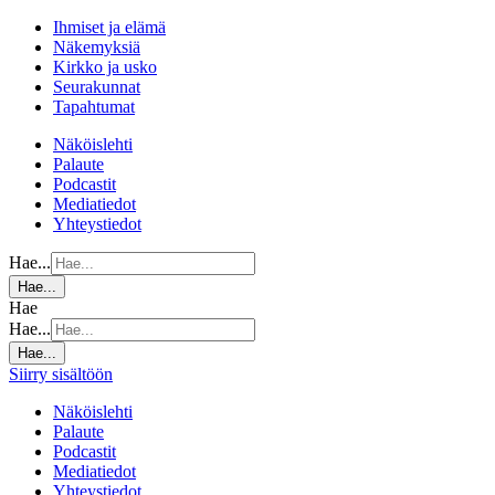
Ihmiset ja elämä
Näkemyksiä
Kirkko ja usko
Seurakunnat
Tapahtumat
Näköislehti
Palaute
Podcastit
Mediatiedot
Yhteystiedot
Hae...
Hae...
Hae
Hae...
Hae...
Siirry sisältöön
Näköislehti
Palaute
Podcastit
Mediatiedot
Yhteystiedot