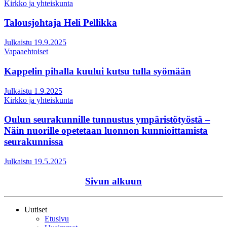
Kirkko ja yhteiskunta
Talousjohtaja Heli Pellikka
Julkaistu 19.9.2025
Vapaaehtoiset
Kappelin pihalla kuului kutsu tulla syömään
Julkaistu 1.9.2025
Kirkko ja yhteiskunta
Oulun seurakunnille tunnustus ympäristötyöstä –
Näin nuorille opetetaan luonnon kunnioittamista
seurakunnissa
Julkaistu 19.5.2025
Sivun alkuun
Uutiset
Etusivu