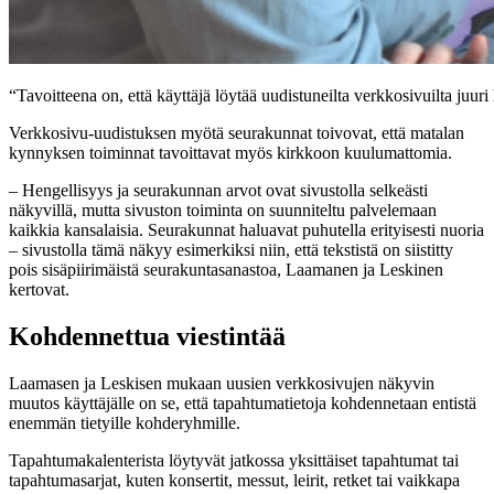
“Tavoitteena on, että käyttäjä löytää uudistuneilta verkkosivuilta ju
Verkkosivu-uudistuksen myötä seurakunnat toivovat, että matalan
kynnyksen toiminnat tavoittavat myös kirkkoon kuulumattomia.
– Hengellisyys ja seurakunnan arvot ovat sivustolla selkeästi
näkyvillä, mutta sivuston toiminta on suunniteltu palvelemaan
kaikkia kansalaisia. Seurakunnat haluavat puhutella erityisesti nuoria
– sivustolla tämä näkyy esimerkiksi niin, että tekstistä on siistitty
pois sisäpiirimäistä seurakuntasanastoa, Laamanen ja Leskinen
kertovat.
Kohdennettua viestintää
Laamasen ja Leskisen mukaan uusien verkkosivujen näkyvin
muutos käyttäjälle on se, että tapahtumatietoja kohdennetaan entistä
enemmän tietyille kohderyhmille.
Tapahtumakalenterista löytyvät jatkossa yksittäiset tapahtumat tai
tapahtumasarjat, kuten konsertit, messut, leirit, retket tai vaikkapa