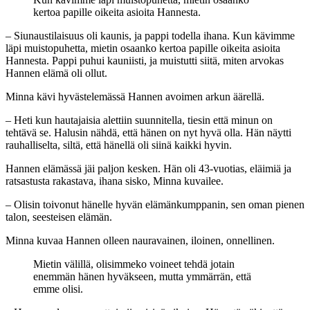
kertoa papille oikeita asioita Hannesta.
– Siunaustilaisuus oli kaunis, ja pappi todella ihana. Kun kävimme
läpi muistopuhetta, mietin osaanko kertoa papille oikeita asioita
Hannesta. Pappi puhui kauniisti, ja muistutti siitä, miten arvokas
Hannen elämä oli ollut.
Minna kävi hyvästelemässä Hannen avoimen arkun äärellä.
– Heti kun hautajaisia alettiin suunnitella, tiesin että minun on
tehtävä se. Halusin nähdä, että hänen on nyt hyvä olla. Hän näytti
rauhalliselta, siltä, että hänellä oli siinä kaikki hyvin.
Hannen elämässä jäi paljon kesken. Hän oli 43-vuotias, eläimiä ja
ratsastusta rakastava, ihana sisko, Minna kuvailee.
– Olisin toivonut hänelle hyvän elämänkumppanin, sen oman pienen
talon, seesteisen elämän.
Minna kuvaa Hannen olleen nauravainen, iloinen, onnellinen.
Mietin välillä, olisimmeko voineet tehdä jotain
enemmän hänen hyväkseen, mutta ymmärrän, että
emme olisi.