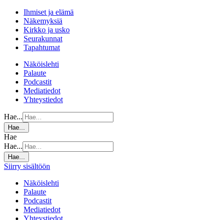
Ihmiset ja elämä
Näkemyksiä
Kirkko ja usko
Seurakunnat
Tapahtumat
Näköislehti
Palaute
Podcastit
Mediatiedot
Yhteystiedot
Hae...
Hae...
Hae
Hae...
Hae...
Siirry sisältöön
Näköislehti
Palaute
Podcastit
Mediatiedot
Yhteystiedot