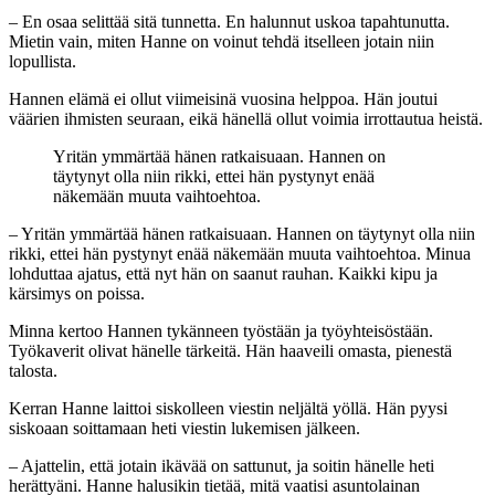
– En osaa selittää sitä tunnetta. En halunnut uskoa tapahtunutta.
Mietin vain, miten Hanne on voinut tehdä itselleen jotain niin
lopullista.
Hannen elämä ei ollut viimeisinä vuosina helppoa. Hän joutui
väärien ihmisten seuraan, eikä hänellä ollut voimia irrottautua heistä.
Yritän ymmärtää hänen ratkaisuaan. Hannen on
täytynyt olla niin rikki, ettei hän pystynyt enää
näkemään muuta vaihtoehtoa.
– Yritän ymmärtää hänen ratkaisuaan. Hannen on täytynyt olla niin
rikki, ettei hän pystynyt enää näkemään muuta vaihtoehtoa. Minua
lohduttaa ajatus, että nyt hän on saanut rauhan. Kaikki kipu ja
kärsimys on poissa.
Minna kertoo Hannen tykänneen työstään ja työyhteisöstään.
Työkaverit olivat hänelle tärkeitä. Hän haaveili omasta, pienestä
talosta.
Kerran Hanne laittoi siskolleen viestin neljältä yöllä. Hän pyysi
siskoaan soittamaan heti viestin lukemisen jälkeen.
– Ajattelin, että jotain ikävää on sattunut, ja soitin hänelle heti
herättyäni. Hanne halusikin tietää, mitä vaatisi asuntolainan