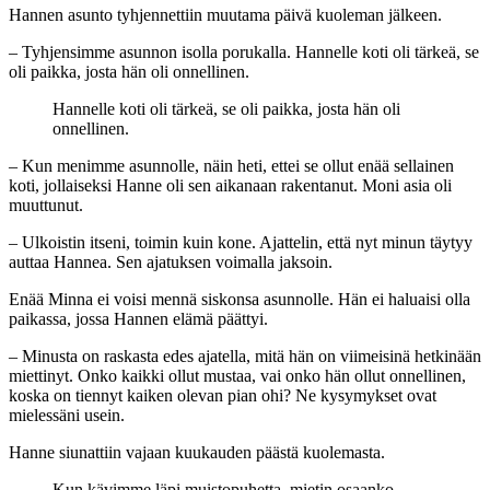
Hannen asunto tyhjennettiin muutama päivä kuoleman jälkeen.
– Tyhjensimme asunnon isolla porukalla. Hannelle koti oli tärkeä, se
oli paikka, josta hän oli onnellinen.
Hannelle koti oli tärkeä, se oli paikka, josta hän oli
onnellinen.
– Kun menimme asunnolle, näin heti, ettei se ollut enää sellainen
koti, jollaiseksi Hanne oli sen aikanaan rakentanut. Moni asia oli
muuttunut.
– Ulkoistin itseni, toimin kuin kone. Ajattelin, että nyt minun täytyy
auttaa Hannea. Sen ajatuksen voimalla jaksoin.
Enää Minna ei voisi mennä siskonsa asunnolle. Hän ei haluaisi olla
paikassa, jossa Hannen elämä päättyi.
– Minusta on raskasta edes ajatella, mitä hän on viimeisinä hetkinään
miettinyt. Onko kaikki ollut mustaa, vai onko hän ollut onnellinen,
koska on tiennyt kaiken olevan pian ohi? Ne kysymykset ovat
mielessäni usein.
Hanne siunattiin vajaan kuukauden päästä kuolemasta.
Kun kävimme läpi muistopuhetta, mietin osaanko