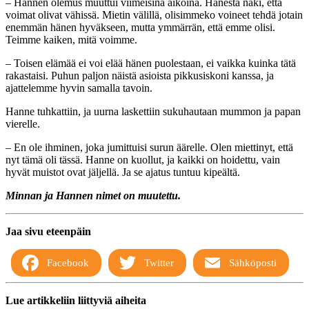
– Hannen olemus muuttui viimeisinä aikoina. Hänestä näki, että
voimat olivat vähissä. Mietin välillä, olisimmeko voineet tehdä jotain
enemmän hänen hyväkseen, mutta ymmärrän, että emme olisi.
Teimme kaiken, mitä voimme.
– Toisen elämää ei voi elää hänen puolestaan, ei vaikka kuinka tätä
rakastaisi. Puhun paljon näistä asioista pikkusiskoni kanssa, ja
ajattelemme hyvin samalla tavoin.
Hanne tuhkattiin, ja uurna laskettiin sukuhautaan mummon ja papan
vierelle.
– En ole ihminen, joka jumittuisi surun äärelle. Olen miettinyt, että
nyt tämä oli tässä. Hanne on kuollut, ja kaikki on hoidettu, vain
hyvät muistot ovat jäljellä. Ja se ajatus tuntuu kipeältä.
Minnan ja Hannen nimet on muutettu.
Jaa sivu eteenpäin
Facebook
Twitter
Sähköposti
Lue artikkeliin liittyviä aiheita