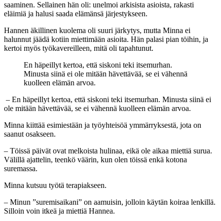
saaminen. Sellainen hän oli: unelmoi arkisista asioista, rakasti
eläimiä ja halusi saada elämänsä järjestykseen.
Hannen äkillinen kuolema oli suuri järkytys, mutta Minna ei
halunnut jäädä kotiin miettimään asioita. Hän palasi pian töihin, ja
kertoi myös työkavereilleen, mitä oli tapahtunut.
En häpeillyt kertoa, että siskoni teki itsemurhan.
Minusta siinä ei ole mitään hävettävää, se ei vähennä
kuolleen elämän arvoa.
– En häpeillyt kertoa, että siskoni teki itsemurhan. Minusta siinä ei
ole mitään hävettävää, se ei vähennä kuolleen elämän arvoa.
Minna kiittää esimiestään ja työyhteisöä ymmärryksestä, jota on
saanut osakseen.
– Töissä päivät ovat melkoista hulinaa, eikä ole aikaa miettiä surua.
Välillä ajattelin, teenkö väärin, kun olen töissä enkä kotona
suremassa.
Minna kutsuu työtä terapiakseen.
– Minun ”suremisaikani” on aamuisin, jolloin käytän koiraa lenkillä.
Silloin voin itkeä ja miettiä Hannea.