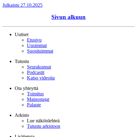
Julkaistu 27.10.2025
Sivun alkuun
Uutiset
Etusivu
Uusimmat
Suosituimmat
Tutustu
Seurakunnat
Podcastit
Katso videoita
Ota yhteyttä
Toimitus
Mainostajat
Palaute
Arkisto
Lue näköislehteä
Tutustu arkistoon
Lisätietoja