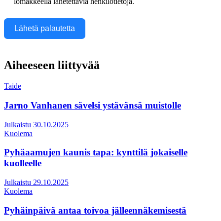
lomakkeella lähetettäviä henkilötietoja.
Lähetä palautetta
Aiheeseen liittyvää
Taide
Jarno Vanhanen sävelsi ystävänsä muistolle
Julkaistu 30.10.2025
Kuolema
Pyhäaamujen kaunis tapa: kynttilä jokaiselle
kuolleelle
Julkaistu 29.10.2025
Kuolema
Pyhäinpäivä antaa toivoa jälleennäkemisestä