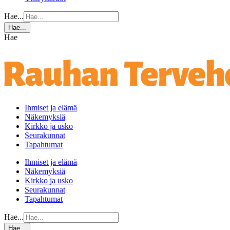
Hae...
Hae...
Hae
Ihmiset ja elämä
Näkemyksiä
Kirkko ja usko
Seurakunnat
Tapahtumat
Ihmiset ja elämä
Näkemyksiä
Kirkko ja usko
Seurakunnat
Tapahtumat
Hae...
Hae...