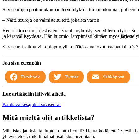
Suviseurojen päätoimikunnan tervehdyksen toi toimikunnan puheenj
– Näitä seuroja on valmisteltu teitä jokaista varten.
Rentola toi esiin järjestävien 13 rauhanyhdistyksen yhteisen työn. Seur
ja kärsivällisyydestä. Hän huomioi lämpimästi kiittäen myös järjestelyih
Suviseurat jatkuu viikonlopun yli ja päätössanat ovat maanantaina 3.7
Jaa sivu eteenpäin
Facebook
Twitter
Sähköposti
Lue artikkeliin liittyviä aiheita
Kauhava
kesäjuhla
suviseurat
Mitä mieltä olit artikkelista?
Millaisia ajatuksia tai tunteita juttu herätti? Haluatko lähettää viestin
yhteystietosi, mikäli haluat osallistua arvontaan.