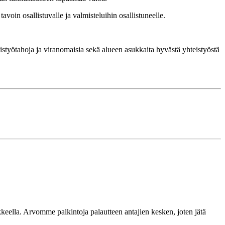
avoin osallistuvalle ja valmisteluihin osallistuneelle.
eistyötahoja ja viranomaisia sekä alueen asukkaita hyvästä yhteistyöstä
omakkeella. Arvomme palkintoja palautteen antajien kesken, joten jätä