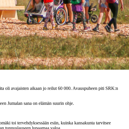
a oli avajaisten aikaan jo reilut 60 000. Avauspuheen piti SRK:n
leen Jumalan sana on elämän suurin ohje.
mäki toi tervehdyksessään esiin, kuinka kansakunta tarvitsee
van tunnuslauseen lupaamaa valoa.