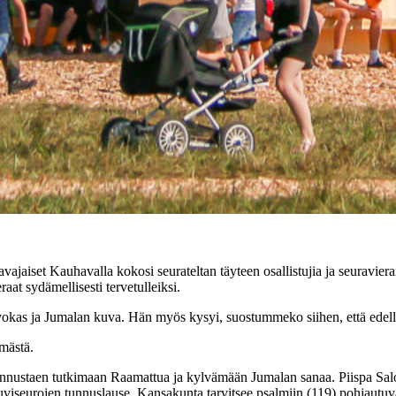
set Kauhavalla kokosi seurateltan täyteen osallistujia ja seuravierait
raat sydämellisesti tervetulleiksi.
vokas ja Jumalan kuva. Hän myös kysyi, suostummeko siihen, että edel
mästä.
nnustaen tutkimaan Raamattua ja kylvämään Jumalan sanaa. Piispa Salo
uviseurojen tunnuslause. Kansakunta tarvitsee psalmiin (119) pohjautu