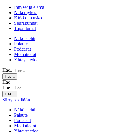
Ihmiset ja elämä
Näkemyksiä
Kirkko ja usko
Seurakunnat
Tapahtumat
Näköislehti
Palaute
Podcastit
Mediatiedot
Yhteystiedot
Hae...
Hae...
Hae
Hae...
Hae...
Siirry sisältöön
Näköislehti
Palaute
Podcastit
Mediatiedot
Yhteystiedot