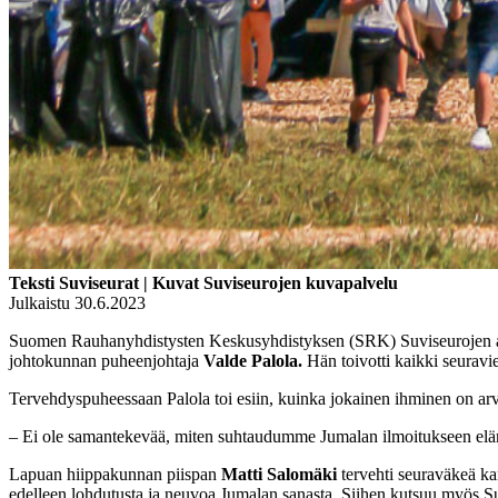
Teksti Suviseurat | Kuvat Suviseurojen kuvapalvelu
Julkaistu 30.6.2023
Suomen Rauhanyhdistysten Keskusyhdistyksen (SRK) Suviseurojen avajai
johtokunnan puheenjohtaja
Valde Palola.
Hän toivotti kaikki seuravie
Tervehdyspuheessaan Palola toi esiin, kuinka jokainen ihminen on ar
– Ei ole samantekevää, miten suhtaudumme Jumalan ilmoitukseen elä
Lapuan hiippakunnan piispan
Matti Salomäki
tervehti seuraväkeä ka
edelleen lohdutusta ja neuvoa Jumalan sanasta. Siihen kutsuu myös S