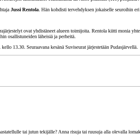
ohtaja
Jussi Rentola
. Hän kohdisti tervehdyksen jokaiselle seuroihin eri t
ajärjestelyt ovat yhdistäneet alueen toimijoita. Rentola kiitti monia yht
in osallistuneiden läheisiä ja perheitä.
. kello 13.30. Seuraavana kesänä Suviseurat järjestetään Pudasjärvellä.
 haastatellulle tai jutun tekijälle? Anna risuja tai ruusuja alla olevalla l