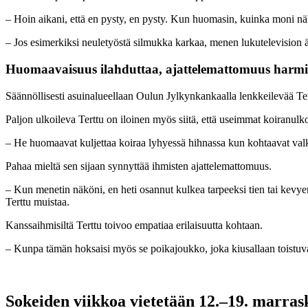
– Hoin aikani, että en pysty, en pysty. Kun huomasin, kuinka moni näk
– Jos esimerkiksi neuletyöstä silmukka karkaa, menen lukutelevision 
Huomaavaisuus ilahduttaa,
ajattelemattomuus harmi
Säännöllisesti asuinalueellaan Oulun Jylkynkankaalla lenkkeilevää Tert
Paljon ulkoileva Terttu on iloinen myös siitä, että useimmat koiranul
– He huomaavat kuljettaa koiraa lyhyessä hihnassa kun kohtaavat valko
Pahaa mieltä sen sijaan synnyttää ihmisten ajattelemattomuus.
– Kun menetin näköni, en heti osannut kulkea tarpeeksi tien tai kevyen
Terttu muistaa.
Kanssaihmisiltä Terttu toivoo empatiaa erilaisuutta kohtaan.
– Kunpa tämän hoksaisi myös se poikajoukko, joka kiusallaan toistuva
Sokeiden viikkoa vietetään 12.–19. marras