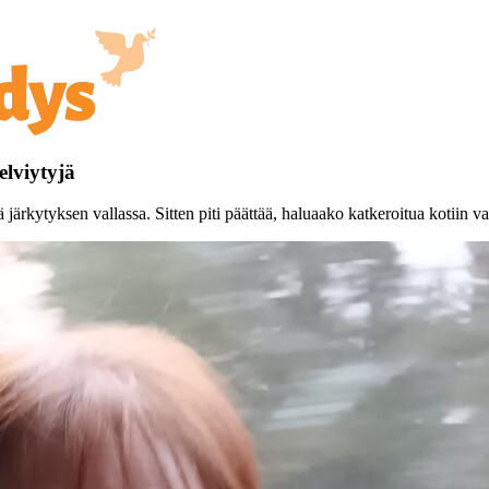
elviytyjä
rkytyksen vallassa. Sitten piti päättää, haluaako katkeroitua kotiin v