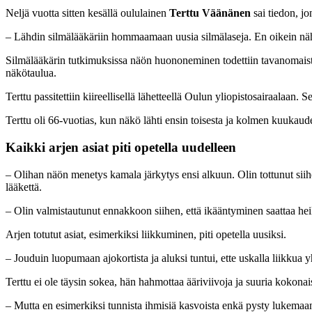
Neljä vuotta sitten kesällä oululainen
Terttu Väänänen
sai tiedon, jo
– Lähdin silmälääkäriin hommaamaan uusia silmälaseja. En oikein nähnyt
Silmälääkärin tutkimuksissa näön huononeminen todettiin tavanomaist
näkötaulua.
Terttu passitettiin kiireellisellä lähetteellä Oulun yliopistosairaalaan
Terttu oli 66-vuotias, kun näkö lähti ensin toisesta ja kolmen kuukaude
Kaikki arjen asiat
piti opetella uudelleen
– Olihan näön menetys kamala järkytys ensi alkuun. Olin tottunut siih
lääkettä.
– Olin valmistautunut ennakkoon siihen, että ikääntyminen saattaa he
Arjen totutut asiat, esimerkiksi liikkuminen, piti opetella uusiksi.
– Jouduin luopumaan ajokortista ja aluksi tuntui, ette uskalla liikkua
Terttu ei ole täysin sokea, hän hahmottaa ääriviivoja ja suuria kokonai
– Mutta en esimerkiksi tunnista ihmisiä kasvoista enkä pysty lukemaa