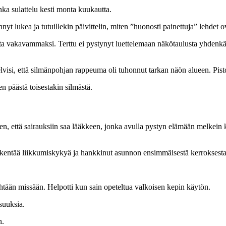
nka sulattelu kesti monta kuukautta.
 lukea ja tutuillekin päivittelin, miten ”huonosti painettuja” lehdet ova
a vakavammaksi. Terttu ei pystynyt luettelemaan näkötaulusta yhdenkää
. Selvisi, että silmänpohjan rappeuma oli tuhonnut tarkan näön alueen. Pist
n päästä toisestakin silmästä.
en, että sairauksiin saa lääkkeen, jonka avulla pystyn elämään melkein
ikentää liikkumiskykyä ja hankkinut asunnon ensimmäisestä kerroksesta.
 yhtään missään. Helpotti kun sain opeteltua valkoisen kepin käytön.
suuksia.
n.