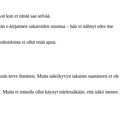
t kun ei niistä saa selvää.
n e-kirjaimen sakaroiden suuntaa – hän ei nähnyt edes itse
oshoidoista ei ollut enää apua.
 kuin terve ihminen. Mutta näkökyvyn takaisin saamiseen ei ole
 Mutta ei minulla ollut käynyt mielessäkään, että näkö menee.