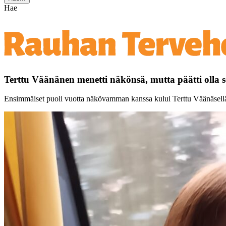
Hae
Terttu Väänänen menetti näkönsä, mutta päätti olla s
Ensimmäiset puoli vuotta näkövamman kanssa kului Terttu Väänäsellä jä