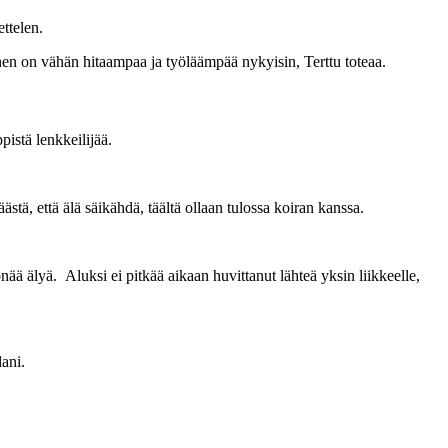
ttelen.
en on vähän hitaampaa ja työläämpää nykyisin, Terttu toteaa.
pistä lenkkeilijää.
ä, että älä säikähdä, täältä ollaan tulossa koiran kanssa.
ää älyä. Aluksi ei pitkää aikaan huvittanut lähteä yksin liikkeelle,
ani.