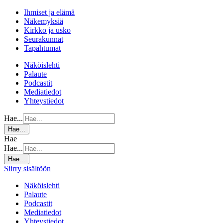
Ihmiset ja elämä
Näkemyksiä
Kirkko ja usko
Seurakunnat
Tapahtumat
Näköislehti
Palaute
Podcastit
Mediatiedot
Yhteystiedot
Hae...
Hae...
Hae
Hae...
Hae...
Siirry sisältöön
Näköislehti
Palaute
Podcastit
Mediatiedot
Yhteystiedot