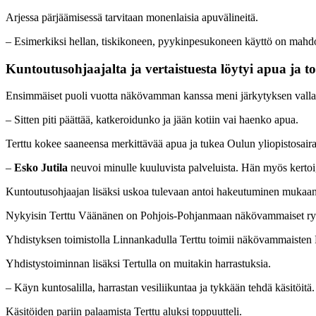
Arjessa pärjäämisessä tarvitaan monenlaisia apuvälineitä.
– Esimerkiksi hellan, tiskikoneen, pyykinpesukoneen käyttö on mahdol
Kuntoutusohjaajalta ja vertaistuesta
löytyi apua ja t
Ensimmäiset puoli vuotta näkövamman kanssa meni järkytyksen valla
– Sitten piti päättää, katkeroidunko ja jään kotiin vai haenko apua.
Terttu kokee saaneensa merkittävää apua ja tukea Oulun yliopistosaira
–
Esko Jutila
neuvoi minulle kuuluvista palveluista. Hän myös kertoi,
Kuntoutusohjaajan lisäksi uskoa tulevaan antoi hakeutuminen mukaan 
Nykyisin Terttu Väänänen on Pohjois-Pohjanmaan näkövammaiset ry:n k
Yhdistyksen toimistolla Linnankadulla Terttu toimii näkövammaisten 
Yhdistystoiminnan lisäksi Tertulla on muitakin harrastuksia.
– Käyn kuntosalilla, harrastan vesiliikuntaa ja tykkään tehdä käsitöitä.
Käsitöiden pariin palaamista Terttu aluksi toppuutteli.