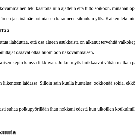
övammainen teki käsitöitä niin ajattelin että hitto soikoon, minähän ope
ääreen ja siinä näe poimia sen karanneen silmukan ylös. Kaiken tekemin
ttaa
tua ilahduttaa, että osa alueen asukkaista on alkanut tervehtiä valkokep
koiluttajat osaavat ottaa huomioon näkövammaisen.
isen kepin kanssa liikkuvan. Jotkut myös huikkaavat vähän matkan pääst
 liikenteen laidassa. Silloin sain kuulla huutelua: ookkonää sokia, ekkön
sti suhaa polkupyörillään ihan nokkani edestä kun ulkoillen kotikulmill
kuuta