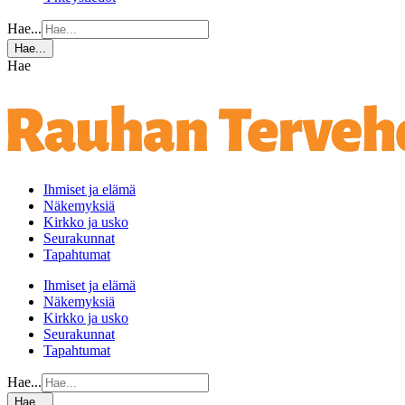
Hae...
Hae...
Hae
Ihmiset ja elämä
Näkemyksiä
Kirkko ja usko
Seurakunnat
Tapahtumat
Ihmiset ja elämä
Näkemyksiä
Kirkko ja usko
Seurakunnat
Tapahtumat
Hae...
Hae...