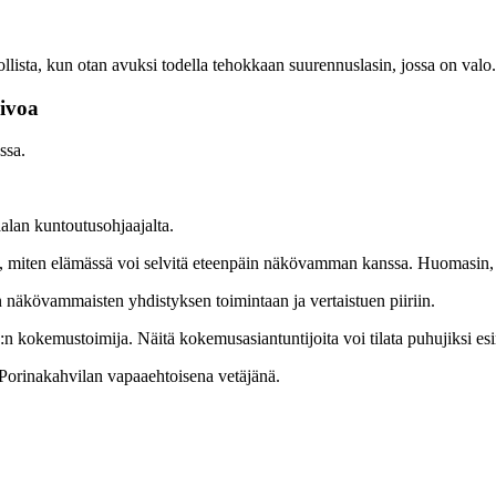
lista, kun otan avuksi todella tehokkaan suurennuslasin, jossa on valo.
oivoa
ssa.
alan kuntoutusohjaajalta.
 miten elämässä voi selvitä eteenpäin näkövamman kanssa. Huomasin, ett
näkövammaisten yhdistyksen toimintaan ja vertaistuen piiriin.
okemustoimija. Näitä kokemusasiantuntijoita voi tilata puhujiksi esime
Porinakahvilan vapaaehtoisena vetäjänä.