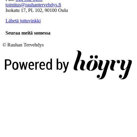
toimitus@rauhantervehdys.fi
Isokatu 17, PL 102, 90100 Oulu
Lähetä juttuvinkki
Seuraa meitä somessa
© Rauhan Tervehdys
Digi- ja mainostoimisto Höyry Rovaniemi ja Oulu