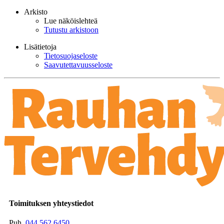
Arkisto
Lue näköislehteä
Tutustu arkistoon
Lisätietoja
Tietosuojaseloste
Saavutettavuusseloste
Toimituksen yhteystiedot
Puh.
044 562 6450