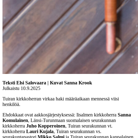
Teksti Elsi Salovaara | Kuvat Sanna Krook
Julkaistu 10.9.2025
Tuiran kirkkoherran virkaa haki määräaikaan mennessä viisi
henkilöä.
Ehdokkaat ovat aakkosjärjestyksessä: Iisalmen kirkkoherra
Sanna
Komulainen
, Länsi-Turunmaan suomalaisen seurakunnan
kirkkoherra
Juho Kopperoinen
, Tuiran seurakunnan vt.
kirkkoherra
Lauri Kujala
, Tuiran seurakunnan vs.
seurakuntapastori
Mikko Salmi
ja Tuiran seurakunnan kappalainen