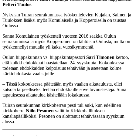
Petteri Tuulos
.
Nykyisin Tuiran seurakunnassa työskentelevien Kujalan, Salmen ja
Tuuloksen lisäksi myös Komulaisella ja Kopperoisella on taustaa
Oulussa.
Sanna Komulainen työskenteli vuoteen 2016 saakka Oulun
seurakunnissa ja myös Kopperoinen on lähtöisin Oulusta, mutta on
työskennellyt muualla yli kaksi vuosikymmentä.
Oulun hiippakunnan vs. hiippakuntapastori
Sari Timonen
kertoo,
että kaikki ehdokkaat haastatellaan 24. syyskuuta. Kokouksessa
todetaan ehdokkaiden kelpoisuus tehtävään ja asetetaan kolme
kärkiehdokasta vaalisijoille.
– Tässä kokouksessa päätetään myös vaalien aikataulusta, ellei
katsota tarpeelliseksi teettää ehdokkaille soveltuvuustestejä. Siinä
tapauksessa aikataulua käsitellään lokakuussa.
Tuiran seurakunnan kirkkoherran pesti tuli auki, kun edellinen
kirkkoherra
Niilo Pesonen
valittiin Kirkkohallituksen
kansliapäälliköksi. Pesonen on aloittanut tehtävässään syyskuun
alussa.