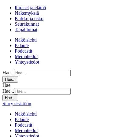
Ihmiset ja elämä
Näkemyksiä
Kirkko ja usko
Seurakunnat
Tapahtumat
Näköislehti
Palaute
Podcastit
Mediatiedot
Yhteystiedot
Hae...
Hae...
Hae
Hae...
Hae...
Siirry sisältöön
Näköislehti
Palaute
Podcastit
Mediatiedot
Yhteystiedot