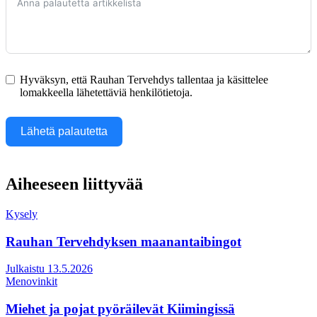
Hyväksyn, että Rauhan Tervehdys tallentaa ja käsittelee
lomakkeella lähetettäviä henkilötietoja.
Lähetä palautetta
Aiheeseen liittyvää
Kysely
Rauhan Tervehdyksen maanantaibingot
Julkaistu 13.5.2026
Menovinkit
Miehet ja pojat pyöräilevät Kiimingissä