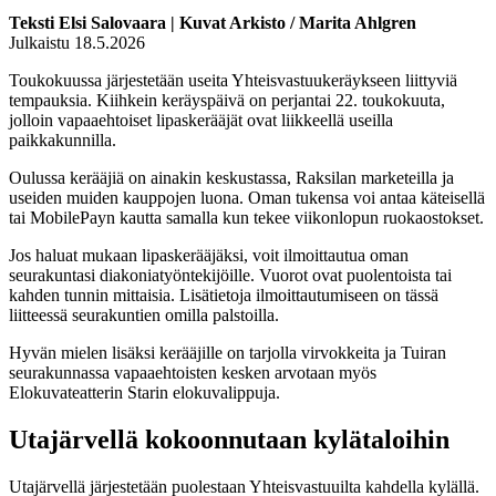
Teksti Elsi Salovaara | Kuvat Arkisto / Marita Ahlgren
Julkaistu 18.5.2026
Toukokuussa järjestetään useita Yhteisvastuukeräykseen liittyviä
tempauksia. Kiihkein keräyspäivä on perjantai 22. toukokuuta,
jolloin vapaaehtoiset lipaskerääjät ovat liikkeellä useilla
paikkakunnilla.
Oulussa kerääjiä on ainakin keskustassa, Raksilan marketeilla ja
useiden muiden kauppojen luona. Oman tukensa voi antaa käteisellä
tai MobilePayn kautta samalla kun tekee viikonlopun ruokaostokset.
Jos haluat mukaan lipaskerääjäksi, voit ilmoittautua oman
seurakuntasi diakoniatyöntekijöille. Vuorot ovat puolentoista tai
kahden tunnin mittaisia. Lisätietoja ilmoittautumiseen on tässä
liitteessä seurakuntien omilla palstoilla.
Hyvän mielen lisäksi kerääjille on tarjolla virvokkeita ja Tuiran
seurakunnassa vapaaehtoisten kesken arvotaan myös
Elokuvateatterin Starin elokuvalippuja.
Utajärvellä kokoonnutaan kylätaloihin
Utajärvellä järjestetään puolestaan Yhteisvastuuilta kahdella kylällä.