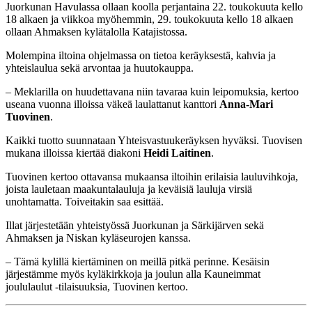
Juorkunan Havulassa ollaan koolla perjantaina 22. toukokuuta kello
18 alkaen ja viikkoa myöhemmin, 29. toukokuuta kello 18 alkaen
ollaan Ahmaksen kylätalolla Katajistossa.
Molempina iltoina ohjelmassa on tietoa keräyksestä, kahvia ja
yhteislaulua sekä arvontaa ja huutokauppa.
– Meklarilla on huudettavana niin tavaraa kuin leipomuksia, kertoo
useana vuonna illoissa väkeä laulattanut kanttori
Anna-Mari
Tuovinen
.
Kaikki tuotto suunnataan Yhteisvastuukeräyksen hyväksi. Tuovisen
mukana illoissa kiertää diakoni
Heidi Laitinen
.
Tuovinen kertoo ottavansa mukaansa iltoihin erilaisia lauluvihkoja,
joista lauletaan maakuntalauluja ja keväisiä lauluja virsiä
unohtamatta. Toiveitakin saa esittää.
Illat järjestetään yhteistyössä Juorkunan ja Särkijärven sekä
Ahmaksen ja Niskan kyläseurojen kanssa.
– Tämä kylillä kiertäminen on meillä pitkä perinne. Kesäisin
järjestämme myös kyläkirkkoja ja joulun alla Kauneimmat
joululaulut -tilaisuuksia, Tuovinen kertoo.