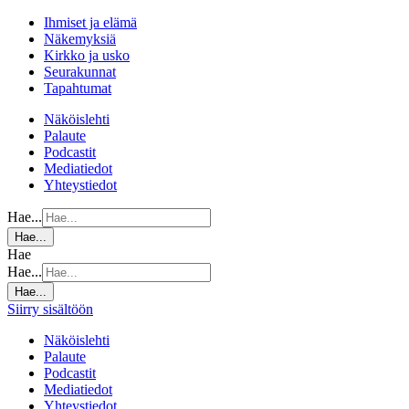
Ihmiset ja elämä
Näkemyksiä
Kirkko ja usko
Seurakunnat
Tapahtumat
Näköislehti
Palaute
Podcastit
Mediatiedot
Yhteystiedot
Hae...
Hae...
Hae
Hae...
Hae...
Siirry sisältöön
Näköislehti
Palaute
Podcastit
Mediatiedot
Yhteystiedot