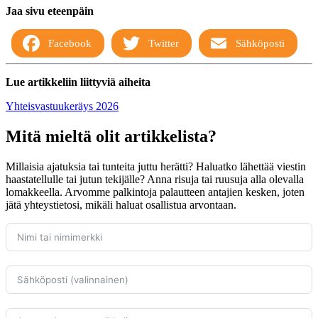
Jaa sivu eteenpäin
Facebook
Twitter
Sähköposti
Lue artikkeliin liittyviä aiheita
Yhteisvastuukeräys 2026
Mitä mieltä olit artikkelista?
Millaisia ajatuksia tai tunteita juttu herätti? Haluatko lähettää viestin
haastatellulle tai jutun tekijälle? Anna risuja tai ruusuja alla olevalla
lomakkeella. Arvomme palkintoja palautteen antajien kesken, joten
jätä yhteystietosi, mikäli haluat osallistua arvontaan.