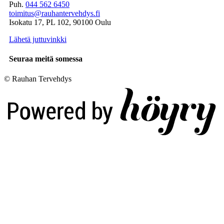
Puh.
044 562 6450
toimitus@rauhantervehdys.fi
Isokatu 17, PL 102, 90100 Oulu
Lähetä juttuvinkki
Seuraa meitä somessa
© Rauhan Tervehdys
Digi- ja mainostoimisto Höyry Rovaniemi ja Oulu