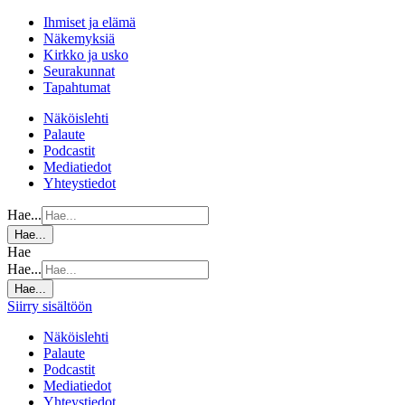
Ihmiset ja elämä
Näkemyksiä
Kirkko ja usko
Seurakunnat
Tapahtumat
Näköislehti
Palaute
Podcastit
Mediatiedot
Yhteystiedot
Hae...
Hae...
Hae
Hae...
Hae...
Siirry sisältöön
Näköislehti
Palaute
Podcastit
Mediatiedot
Yhteystiedot