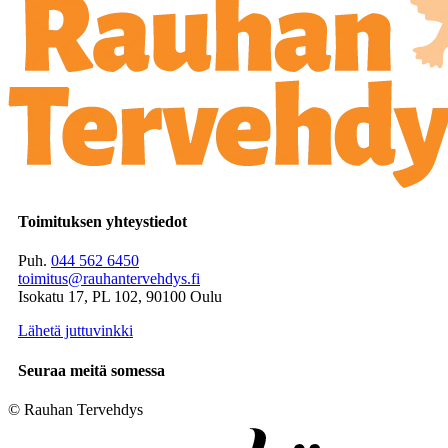
Toimituksen yhteystiedot
Puh.
044 562 6450
toimitus@rauhantervehdys.fi
Isokatu 17, PL 102, 90100 Oulu
Lähetä juttuvinkki
Seuraa meitä somessa
© Rauhan Tervehdys
Digi- ja mainostoimisto Höyry Rovaniemi ja Oulu