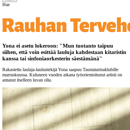
Hae
Yona ei asetu lokeroon: "Mun tuotanto taipuu
siihen, että voin esittää lauluja kahdestaan kitaristin
kanssa tai sinfoniaorkesterin säestämänä"
Rakastettu laulaja-lauluntekijä Yona saapuu Taustatarinaklubille
marraskuussa. Kuluneen vuoden aikana työorientoitunut artisti on
antanut itselleen luvan olla.