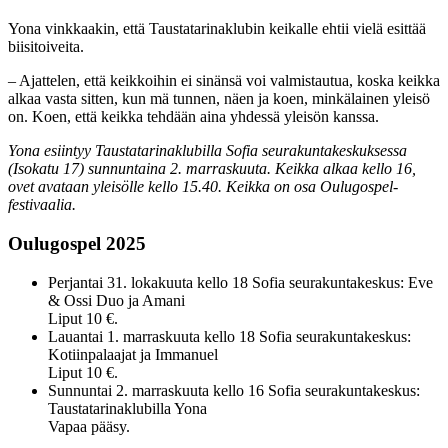
Yona vinkkaakin, että Taustatarinaklubin keikalle ehtii vielä esittää
biisitoiveita.
– Ajattelen, että keikkoihin ei sinänsä voi valmistautua, koska keikka
alkaa vasta sitten, kun mä tunnen, näen ja koen, minkälainen yleisö
on. Koen, että keikka tehdään aina yhdessä yleisön kanssa.
Yona esiintyy Taustatarinaklubilla Sofia seurakuntakeskuksessa
(Isokatu 17) sunnuntaina 2. marraskuuta. Keikka alkaa kello 16,
ovet avataan yleisölle kello 15.40. Keikka on osa Oulugospel-
festivaalia.
Oulugospel 2025
Perjantai 31. lokakuuta kello 18 Sofia seurakuntakeskus: Eve
& Ossi Duo ja Amani
Liput 10 €.
Lauantai 1. marraskuuta kello 18 Sofia seurakuntakeskus:
Kotiinpalaajat ja Immanuel
Liput 10 €.
Sunnuntai 2. marraskuuta kello 16 Sofia seurakuntakeskus:
Taustatarinaklubilla Yona
Vapaa pääsy.