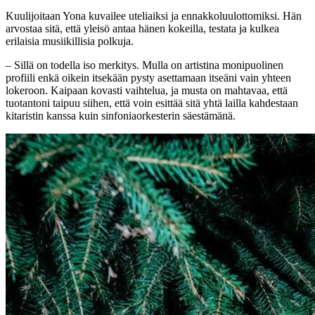
Kuulijoitaan Yona kuvailee uteliaiksi ja ennakkoluulottomiksi. Hän
arvostaa sitä, että yleisö antaa hänen kokeilla, testata ja kulkea
erilaisia musiikillisia polkuja.
– Sillä on todella iso merkitys. Mulla on artistina monipuolinen
profiili enkä oikein itsekään pysty asettamaan itseäni vain yhteen
lokeroon. Kaipaan kovasti vaihtelua, ja musta on mahtavaa, että
tuotantoni taipuu siihen, että voin esittää sitä yhtä lailla kahdestaan
kitaristin kanssa kuin sinfoniaorkesterin säestämänä.