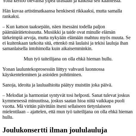
Yona kertoo olevansa ylpeä urastaan ja kaikista sen käänteistä.
Hän kuvaa artistimatkaansa henkisesti rikkaaksi, mutta samalla
rankaksi.
– Kun katson taaksepäin, näen itsessäni todella paljon
päämäärätietoisuutta. Musiikki ja taide ovat minulle elämän
tärkeimpiä arvoja, mutta nykyään elämään mahtuu myös muuta. Se
ei kuitenkaan tarkoita sitä, ettenkö mä laulaisi ja tekisi lauluja ihan
samanlaisella intohimolla kuin aikaisemminkin.
Mun työ taiteilijana on olla ehkä hieman hullu.
Yonan lauluntekoprosessiin liittyy vahvasti luonnossa
käyskenteleminen ja asioiden pohtiminen.
Sanoja, ideoita ja lauluaihioita päätyy muistiin joka päivä.
– Melodiat ja harmoniat syntyvät tosi helposti. Sanat tulevat joskus
kymmenessä minuutissa, joskus saatan hioa niitä vaikkapa puoli
vuotta. Mä viritän päivittäin itseni sellaiseen tietynlaiseen
mielentilaan – ajattelen, että mun työ taiteilijana on olla ehkä hieman
hullu.
Joulukonsertti ilman joululauluja