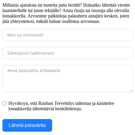
Millaisia ajatuksia tai tunteita juttu herätti? Haluatko lähettää viestin
haastatellulle tai jutun tekijälle? Anna risuja tai ruusuja alla olevalla
lomakkeella. Arvomme palkintoja palautteen antajien kesken, joten
jätä yhteystietosi, mikäli haluat osallistua arvontaan.
Hyväksyn, että Rauhan Tervehdys tallentaa ja käsittelee
lomakkeella lähetettäviä henkilötietoja.
Lähetä palautetta