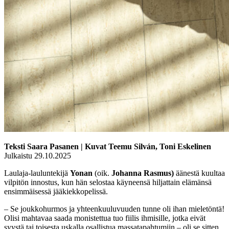
Teksti Saara Pasanen | Kuvat Teemu Silván, Toni Eskelinen
Julkaistu 29.10.2025
Laulaja-lauluntekijä
Yonan
(oik.
Johanna Rasmus)
äänestä kuultaa
vilpitön innostus, kun hän selostaa käyneensä hiljattain elämänsä
ensimmäisessä jääkiekkopelissä.
– Se joukkohurmos ja yhteenkuuluvuuden tunne oli ihan mieletöntä!
Olisi mahtavaa saada monistettua tuo fiilis ihmisille, jotka eivät
syystä tai toisesta uskalla osallistua massatapahtumiin – oli se sitten