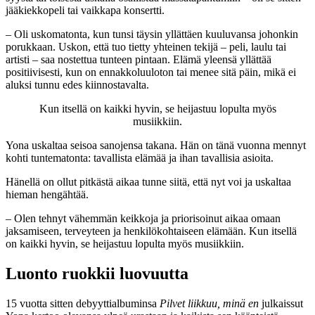
jääkiekkopeli tai vaikkapa konsertti.
– Oli uskomatonta, kun tunsi täysin yllättäen kuuluvansa johonkin
porukkaan. Uskon, että tuo tietty yhteinen tekijä – peli, laulu tai
artisti – saa nostettua tunteen pintaan. Elämä yleensä yllättää
positiivisesti, kun on ennakkoluuloton tai menee sitä päin, mikä ei
aluksi tunnu edes kiinnostavalta.
Kun itsellä on kaikki hyvin, se heijastuu lopulta myös
musiikkiin.
Yona uskaltaa seisoa sanojensa takana. Hän on tänä vuonna mennyt
kohti tuntematonta: tavallista elämää ja ihan tavallisia asioita.
Hänellä on ollut pitkästä aikaa tunne siitä, että nyt voi ja uskaltaa
hieman hengähtää.
– Olen tehnyt vähemmän keikkoja ja priorisoinut aikaa omaan
jaksamiseen, terveyteen ja henkilökohtaiseen elämään. Kun itsellä
on kaikki hyvin, se heijastuu lopulta myös musiikkiin.
Luonto ruokkii luovuutta
15 vuotta sitten debyyttialbuminsa
Pilvet liikkuu, minä en
julkaissut