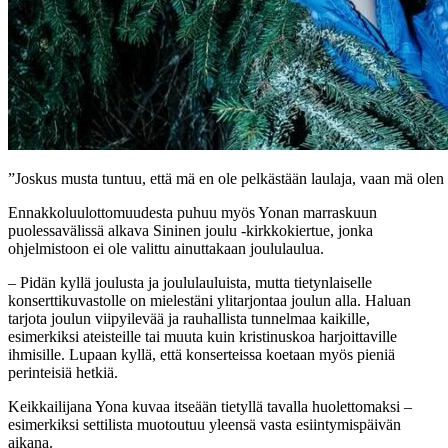
”Joskus musta tuntuu, että mä en ole pelkästään laulaja, vaan mä olen m
Ennakkoluulottomuudesta puhuu myös Yonan marraskuun
puolessavälissä alkava Sininen joulu -kirkkokiertue, jonka
ohjelmistoon ei ole valittu ainuttakaan joululaulua.
– Pidän kyllä joulusta ja joululauluista, mutta tietynlaiselle
konserttikuvastolle on mielestäni ylitarjontaa joulun alla. Haluan
tarjota joulun viipyilevää ja rauhallista tunnelmaa kaikille,
esimerkiksi ateisteille tai muuta kuin kristinuskoa harjoittaville
ihmisille. Lupaan kyllä, että konserteissa koetaan myös pieniä
perinteisiä hetkiä.
Keikkailijana Yona kuvaa itseään tietyllä tavalla huolettomaksi –
esimerkiksi settilista muotoutuu yleensä vasta esiintymispäivän
aikana.