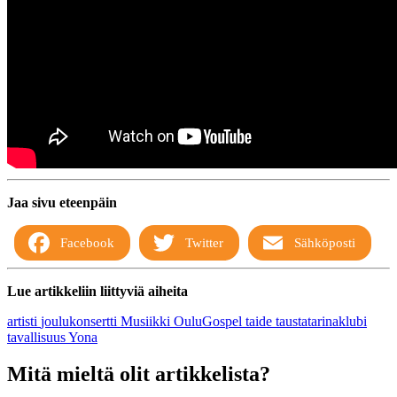
Jaa sivu eteenpäin
Facebook
Twitter
Sähköposti
Lue artikkeliin liittyviä aiheita
artisti
joulukonsertti
Musiikki
OuluGospel
taide
taustatarinaklubi
tavallisuus
Yona
Mitä mieltä olit artikkelista?