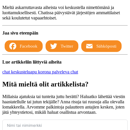
Mieltä askarruttavasta aiheista voi keskustella nimettömänä ja
luottamuksellisesti. Chatissa päivystävät järjestöjen ammattilaiset
sekä koulutetut vapaaehtoiset.
Jaa sivu eteenpäin
Facebook
Twitter
Sähköposti
Lue artikkeliin liittyviä aiheita
chat
keskusteluapu
korona
palveleva chat
Mitä mieltä olit artikkelista?
Millaisia ajatuksia tai tunteita juttu herätti? Haluatko lähettää viestin
haastatellulle tai jutun tekijälle? Anna risuja tai ruusuja alla olevalla
lomakkeella. Arvomme palkintoja palautteen antajien kesken, joten
jätä yhteystietosi, mikäli haluat osallistua arvontaan.