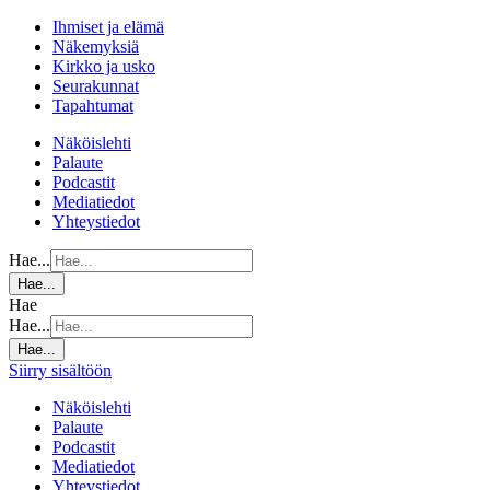
Ihmiset ja elämä
Näkemyksiä
Kirkko ja usko
Seurakunnat
Tapahtumat
Näköislehti
Palaute
Podcastit
Mediatiedot
Yhteystiedot
Hae...
Hae...
Hae
Hae...
Hae...
Siirry sisältöön
Näköislehti
Palaute
Podcastit
Mediatiedot
Yhteystiedot