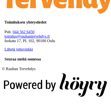
Toimituksen yhteystiedot
Puh.
044 562 6450
toimitus@rauhantervehdys.fi
Isokatu 17, PL 102, 90100 Oulu
Lähetä juttuvinkki
Seuraa meitä somessa
© Rauhan Tervehdys
Digi- ja mainostoimisto Höyry Rovaniemi ja Oulu