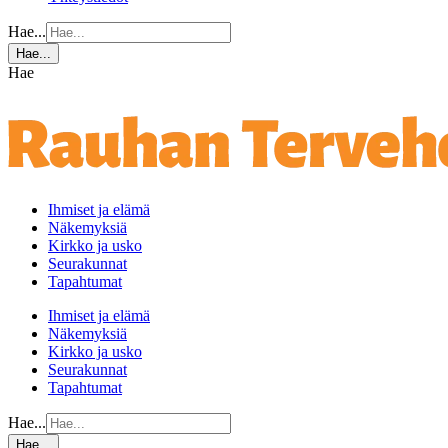
Hae...
Hae...
Hae
Ihmiset ja elämä
Näkemyksiä
Kirkko ja usko
Seurakunnat
Tapahtumat
Ihmiset ja elämä
Näkemyksiä
Kirkko ja usko
Seurakunnat
Tapahtumat
Hae...
Hae...