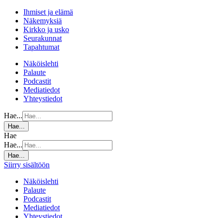
Ihmiset ja elämä
Näkemyksiä
Kirkko ja usko
Seurakunnat
Tapahtumat
Näköislehti
Palaute
Podcastit
Mediatiedot
Yhteystiedot
Hae...
Hae...
Hae
Hae...
Hae...
Siirry sisältöön
Näköislehti
Palaute
Podcastit
Mediatiedot
Yhteystiedot