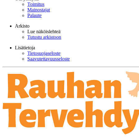
Toimitus
Mainostajat
Palaute
Arkisto
Lue näköislehteä
Tutustu arkistoon
Lisätietoja
Tietosuojaseloste
Saavutettavuusseloste