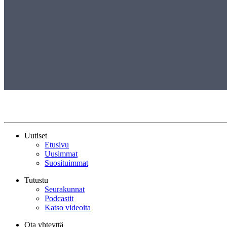
Uutiset
Etusivu
Uusimmat
Suosituimmat
Tutustu
Seurakunnat
Podcastit
Katso videoita
Ota yhteyttä