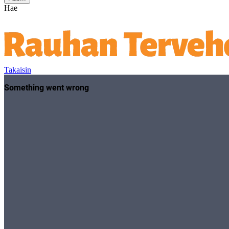
Hae
Takaisin