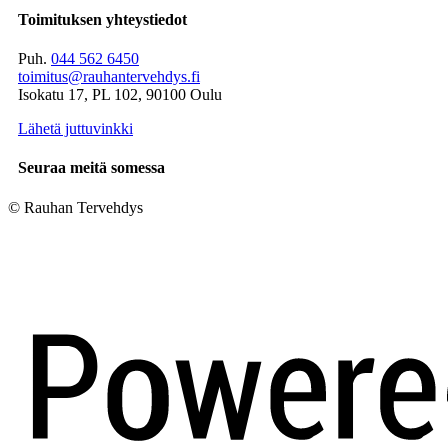
Toimituksen yhteystiedot
Puh.
044 562 6450
toimitus@rauhantervehdys.fi
Isokatu 17, PL 102, 90100 Oulu
Lähetä juttuvinkki
Seuraa meitä somessa
© Rauhan Tervehdys
Digi- ja mainostoimisto Höyry Rovaniemi ja Oulu