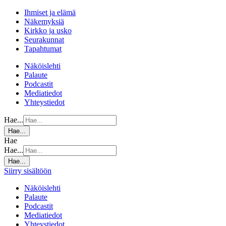
Ihmiset ja elämä
Näkemyksiä
Kirkko ja usko
Seurakunnat
Tapahtumat
Näköislehti
Palaute
Podcastit
Mediatiedot
Yhteystiedot
Hae...
Hae...
Hae
Hae...
Hae...
Siirry sisältöön
Näköislehti
Palaute
Podcastit
Mediatiedot
Yhteystiedot