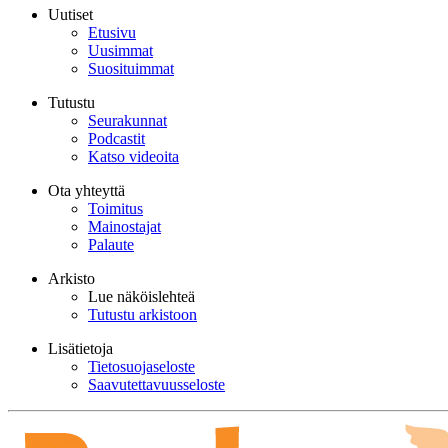
Uutiset
Etusivu
Uusimmat
Suosituimmat
Tutustu
Seurakunnat
Podcastit
Katso videoita
Ota yhteyttä
Toimitus
Mainostajat
Palaute
Arkisto
Lue näköislehteä
Tutustu arkistoon
Lisätietoja
Tietosuojaseloste
Saavutettavuusseloste