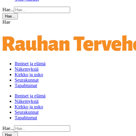
Hae...
Hae...
Hae
Ihmiset ja elämä
Näkemyksiä
Kirkko ja usko
Seurakunnat
Tapahtumat
Ihmiset ja elämä
Näkemyksiä
Kirkko ja usko
Seurakunnat
Tapahtumat
Hae...
Hae...