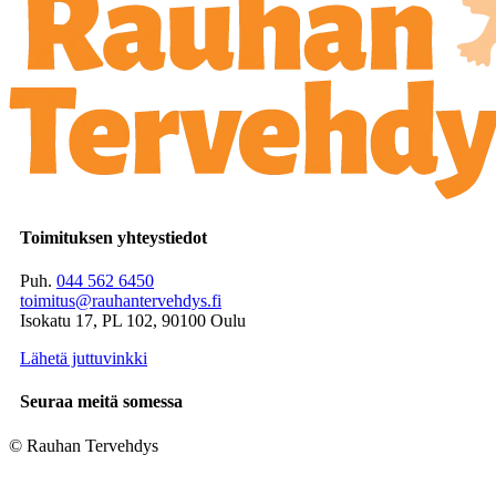
Toimituksen yhteystiedot
Puh.
044 562 6450
toimitus@rauhantervehdys.fi
Isokatu 17, PL 102, 90100 Oulu
Lähetä juttuvinkki
Seuraa meitä somessa
© Rauhan Tervehdys
Digi- ja mainostoimisto Höyry Rovaniemi ja Oulu