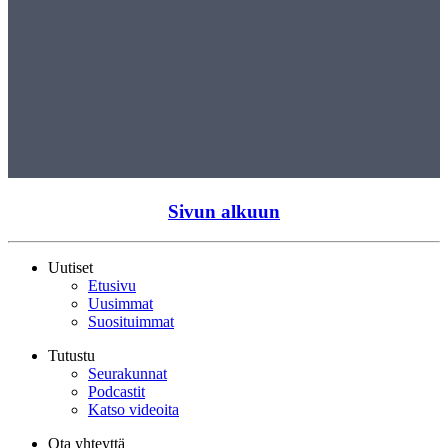
Sivun alkuun
Uutiset
Etusivu
Uusimmat
Suosituimmat
Tutustu
Seurakunnat
Podcastit
Katso videoita
Ota yhteyttä