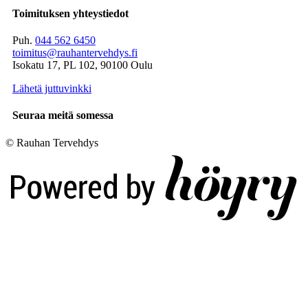
Toimituksen yhteystiedot
Puh.
044 562 6450
toimitus@rauhantervehdys.fi
Isokatu 17, PL 102, 90100 Oulu
Lähetä juttuvinkki
Seuraa meitä somessa
© Rauhan Tervehdys
Digi- ja mainostoimisto Höyry Rovaniemi ja Oulu