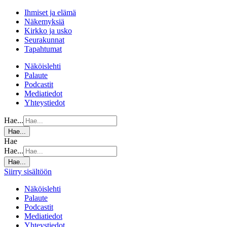
Ihmiset ja elämä
Näkemyksiä
Kirkko ja usko
Seurakunnat
Tapahtumat
Näköislehti
Palaute
Podcastit
Mediatiedot
Yhteystiedot
Hae...
Hae...
Hae
Hae...
Hae...
Siirry sisältöön
Näköislehti
Palaute
Podcastit
Mediatiedot
Yhteystiedot