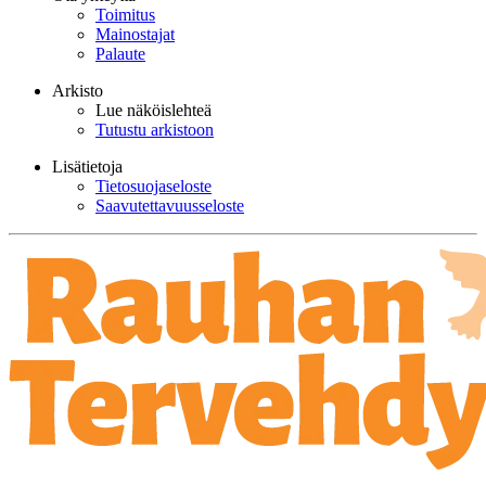
Toimitus
Mainostajat
Palaute
Arkisto
Lue näköislehteä
Tutustu arkistoon
Lisätietoja
Tietosuojaseloste
Saavutettavuusseloste